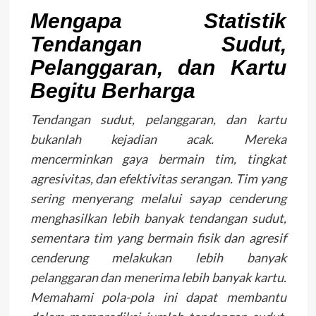
Mengapa Statistik
Tendangan Sudut,
Pelanggaran, dan Kartu
Begitu Berharga
Tendangan sudut, pelanggaran, dan kartu
bukanlah kejadian acak. Mereka
mencerminkan gaya bermain tim, tingkat
agresivitas, dan efektivitas serangan. Tim yang
sering menyerang melalui sayap cenderung
menghasilkan lebih banyak tendangan sudut,
sementara tim yang bermain fisik dan agresif
cenderung melakukan lebih banyak
pelanggaran dan menerima lebih banyak kartu.
Memahami pola-pola ini dapat membantu