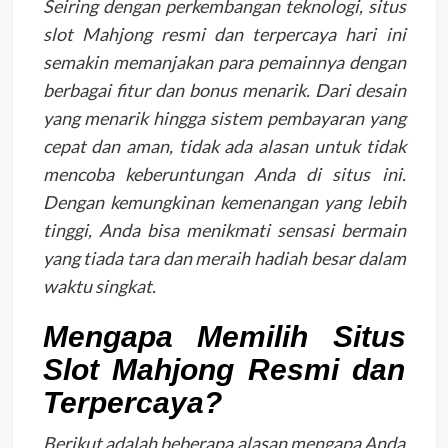
Seiring dengan perkembangan teknologi, situs
slot Mahjong resmi dan terpercaya hari ini
semakin memanjakan para pemainnya dengan
berbagai fitur dan bonus menarik. Dari desain
yang menarik hingga sistem pembayaran yang
cepat dan aman, tidak ada alasan untuk tidak
mencoba keberuntungan Anda di situs ini.
Dengan kemungkinan kemenangan yang lebih
tinggi, Anda bisa menikmati sensasi bermain
yang tiada tara dan meraih hadiah besar dalam
waktu singkat.
Mengapa Memilih Situs
Slot Mahjong Resmi dan
Terpercaya?
Berikut adalah beberapa alasan mengapa Anda