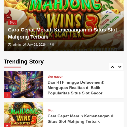
3
Bola
Judi Bola
judi bola indonesia
Judi Bola Resmi Live Score, Pantau
Slot
Perubahan Skor Lebih Cepat
Cara Cepat Meraih Kemenangan di Situs Slot
4
Mahjong Terbaik
admin
July 28, 2026
0
Slot Depo 5K
Dapatkan Kemenangan Tertinggi
dengan Slot Depo 5k
Trending Story
5
slot gacor
Dari RTP hingga Defacement:
Mengupas Realitas di Balik
Popularitas Situs Slot Gacor
1
Slot
Cara Cepat Meraih Kemenangan di
Situs Slot Mahjong Terbaik
2