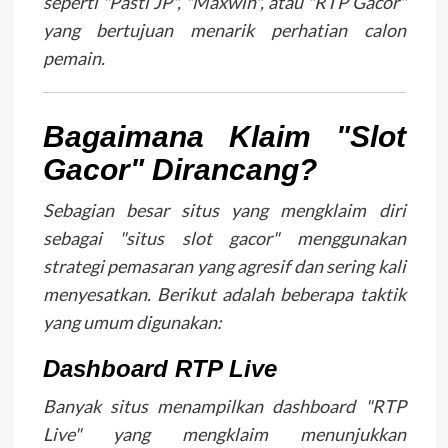
seperti "Pasti JP", "Maxwin", atau "RTP Gacor"
yang bertujuan menarik perhatian calon
pemain.
Bagaimana Klaim "Slot
Gacor" Dirancang?
Sebagian besar situs yang mengklaim diri
sebagai "situs slot gacor" menggunakan
strategi pemasaran yang agresif dan sering kali
menyesatkan. Berikut adalah beberapa taktik
yang umum digunakan:
Dashboard RTP Live
Banyak situs menampilkan dashboard "RTP
Live" yang mengklaim menunjukkan