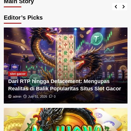
Main Story
admin
July 31, 2026
0
Editor’s Picks
slot gacor
Dari RTP hingga Defacement: Mengupas
Realitas di Balik Popularitas Situs Slot Gacor
admin
July 31, 2026
0
Judi Bola
Lebih dari Sekadar Gol: Membaca
Statistik Tendangan Sudut,
Pelanggaran, dan Kartu dalam Judi