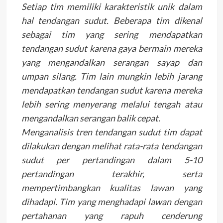
Setiap tim memiliki karakteristik unik dalam
hal tendangan sudut. Beberapa tim dikenal
sebagai tim yang sering mendapatkan
tendangan sudut karena gaya bermain mereka
yang mengandalkan serangan sayap dan
umpan silang. Tim lain mungkin lebih jarang
mendapatkan tendangan sudut karena mereka
lebih sering menyerang melalui tengah atau
mengandalkan serangan balik cepat.
Menganalisis tren tendangan sudut tim dapat
dilakukan dengan melihat rata-rata tendangan
sudut per pertandingan dalam 5-10
pertandingan terakhir, serta
mempertimbangkan kualitas lawan yang
dihadapi. Tim yang menghadapi lawan dengan
pertahanan yang rapuh cenderung