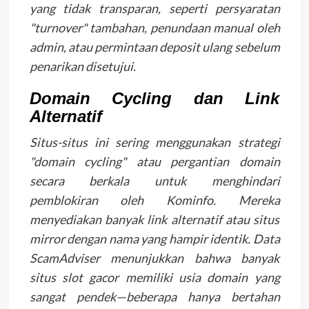
yang tidak transparan, seperti persyaratan
"turnover" tambahan, penundaan manual oleh
admin, atau permintaan deposit ulang sebelum
penarikan disetujui.
Domain Cycling dan Link
Alternatif
Situs-situs ini sering menggunakan strategi
"domain cycling" atau pergantian domain
secara berkala untuk menghindari
pemblokiran oleh Kominfo. Mereka
menyediakan banyak link alternatif atau situs
mirror dengan nama yang hampir identik. Data
ScamAdviser menunjukkan bahwa banyak
situs slot gacor memiliki usia domain yang
sangat pendek—beberapa hanya bertahan