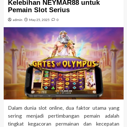
Kelebihan NEYMAR88 untuk
Pemain Slot Serius
admin
May 25, 2025
0
Dalam dunia slot online, dua faktor utama yang
sering menjadi pertimbangan pemain adalah
tingkat kegacoran permainan dan kecepatan