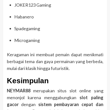
JOKER123 Gaming
Habanero
Spadegaming
Microgaming
Keragaman ini membuat pemain dapat menikmati
berbagai tema dan gaya permainan yang berbeda,
mulai dari klasik hingga futuristik.
Kesimpulan
NEYMAR88
merupakan situs slot online yang
menonjol karena menggabungkan
slot paling
gacor
dengan
sistem pembayaran cepat dan