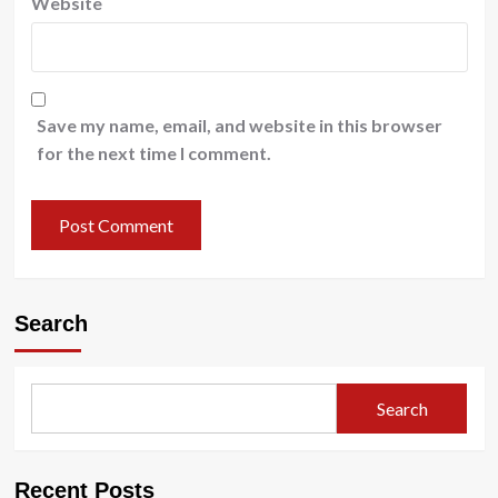
Website
Save my name, email, and website in this browser
for the next time I comment.
Search
Search
Recent Posts