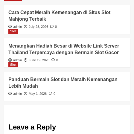
Cara Cepat Meraih Kemenangan di Situs Slot
Mahjong Terbaik
admin
July 28, 2026
0
Slot
Menangkan Hadiah Besar di Website Link Server
Thailand Terpercaya dengan Bermain Slot Gacor
admin
June 19, 2026
0
Slot
Panduan Bermain Slot dan Meraih Kemenangan
Lebih Mudah
admin
May 1, 2026
0
Leave a Reply