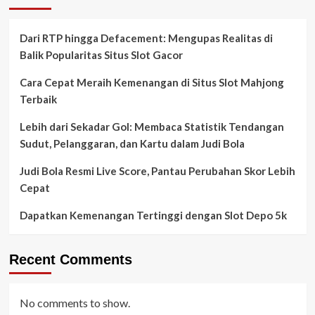
Dari RTP hingga Defacement: Mengupas Realitas di
Balik Popularitas Situs Slot Gacor
Cara Cepat Meraih Kemenangan di Situs Slot Mahjong
Terbaik
Lebih dari Sekadar Gol: Membaca Statistik Tendangan
Sudut, Pelanggaran, dan Kartu dalam Judi Bola
Judi Bola Resmi Live Score, Pantau Perubahan Skor Lebih
Cepat
Dapatkan Kemenangan Tertinggi dengan Slot Depo 5k
Recent Comments
No comments to show.