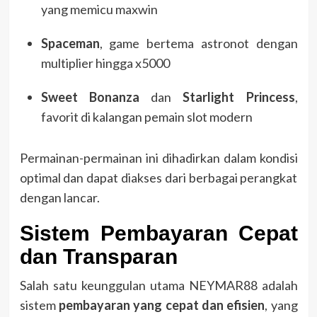
yang memicu maxwin
Spaceman
, game bertema astronot dengan
multiplier hingga x5000
Sweet Bonanza
dan
Starlight Princess
,
favorit di kalangan pemain slot modern
Permainan-permainan ini dihadirkan dalam kondisi
optimal dan dapat diakses dari berbagai perangkat
dengan lancar.
Sistem Pembayaran Cepat
dan Transparan
Salah satu keunggulan utama NEYMAR88 adalah
sistem
pembayaran yang cepat dan efisien
, yang