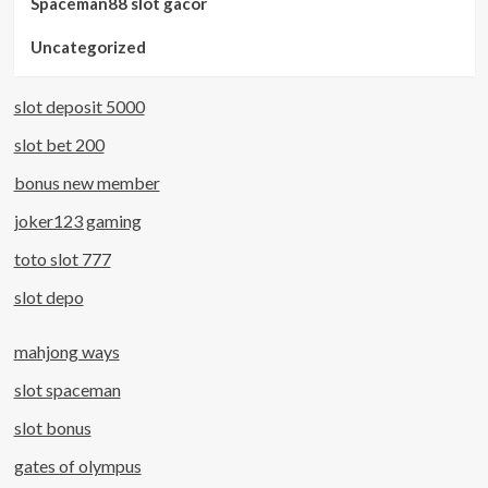
Spaceman88 slot gacor
Uncategorized
slot deposit 5000
slot bet 200
bonus new member
joker123 gaming
toto slot 777
slot depo
mahjong ways
slot spaceman
slot bonus
gates of olympus