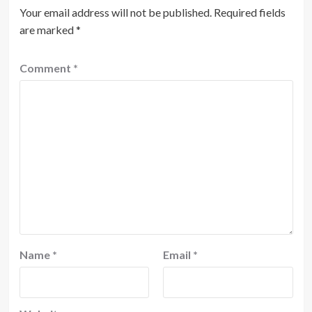
Your email address will not be published.
Required fields
are marked
*
Comment
*
Name
*
Email
*