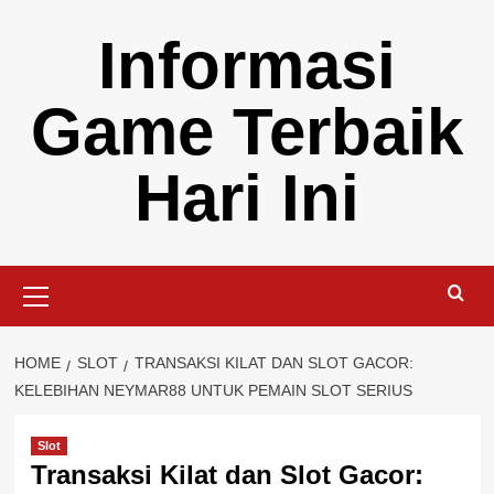
Skip
Informasi
to
content
Game Terbaik
Hari Ini
Primary
Menu
HOME
SLOT
TRANSAKSI KILAT DAN SLOT GACOR:
KELEBIHAN NEYMAR88 UNTUK PEMAIN SLOT SERIUS
Slot
Transaksi Kilat dan Slot Gacor: