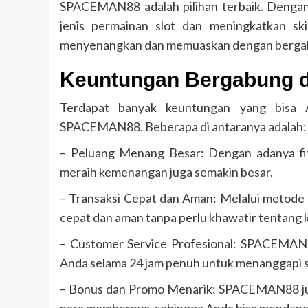
SPACEMAN88 adalah pilihan terbaik. Dengan
jenis permainan slot dan meningkatkan sk
menyenangkan dan memuaskan dengan berg
Keuntungan Bergabung
Terdapat banyak keuntungan yang bisa
SPACEMAN88. Beberapa di antaranya adalah:
– Peluang Menang Besar: Dengan adanya fit
meraih kemenangan juga semakin besar.
– Transaksi Cepat dan Aman: Melalui metode
cepat dan aman tanpa perlu khawatir tentang 
– Customer Service Profesional: SPACEMAN
Anda selama 24 jam penuh untuk menanggapi 
– Bonus dan Promo Menarik: SPACEMAN88 ju