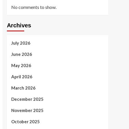
No comments to show.
Archives
July 2026
June 2026
May 2026
April 2026
March 2026
December 2025
November 2025
October 2025