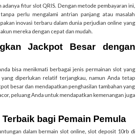
 adanya fitur slot QRIS. Dengan metode pembayaran ini,
tanpa perlu mengalami antrian panjang atau masalah
akan inovasi terbaru dalam dunia perjudian online yang
 akun mereka dengan cepat dan mudah.
gkan Jackpot Besar dengan
da bisa menikmati berbagai jenis permainan slot yang
yang diperlukan relatif terjangkau, namun Anda tetap
kpot besar dan mendapatkan penghasilan tambahan yang
 gacor, peluang Anda untuk mendapatkan kemenangan juga
an Terbaik bagi Pemain Pemula
tungan dalam bermain slot online, slot deposit 10rb di