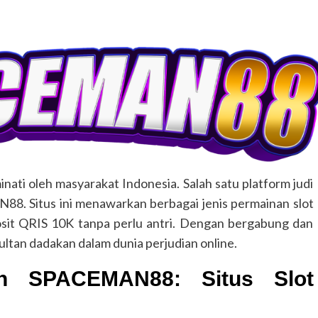
inati oleh masyarakat Indonesia. Salah satu platform judi
8. Situs ini menawarkan berbagai jenis permainan slot
it QRIS 10K tanpa perlu antri. Dengan bergabung dan
tan dadakan dalam dunia perjudian online.
n SPACEMAN88: Situs Slot