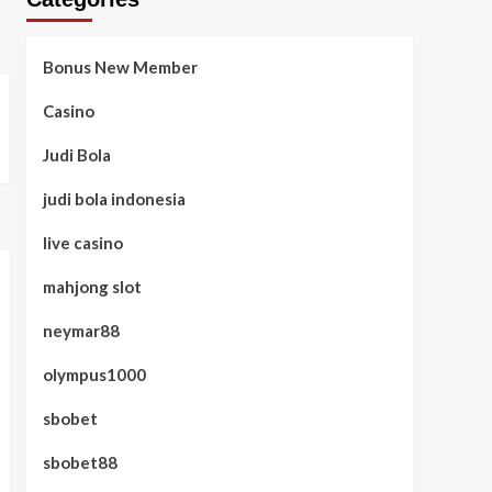
Bonus New Member
Casino
Judi Bola
judi bola indonesia
live casino
mahjong slot
neymar88
olympus1000
sbobet
sbobet88