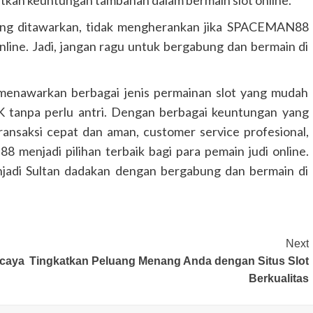
kan keuntungan tambahan dalam bermain slot online.
ang ditawarkan, tidak mengherankan jika SPACEMAN88
online. Jadi, jangan ragu untuk bergabung dan bermain di
menawarkan berbagai jenis permainan slot yang mudah
 tanpa perlu antri. Dengan berbagai keuntungan yang
ransaksi cepat dan aman, customer service profesional,
menjadi pilihan terbaik bagi para pemain judi online.
njadi Sultan dadakan dengan bergabung dan bermain di
Next
rcaya
Tingkatkan Peluang Menang Anda dengan Situs Slot
Berkualitas