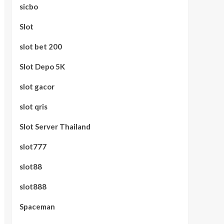
sicbo
Slot
slot bet 200
Slot Depo 5K
slot gacor
slot qris
Slot Server Thailand
slot777
slot88
slot888
Spaceman