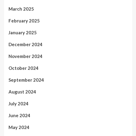
March 2025
February 2025
January 2025
December 2024
November 2024
October 2024
September 2024
August 2024
July 2024
June 2024
May 2024