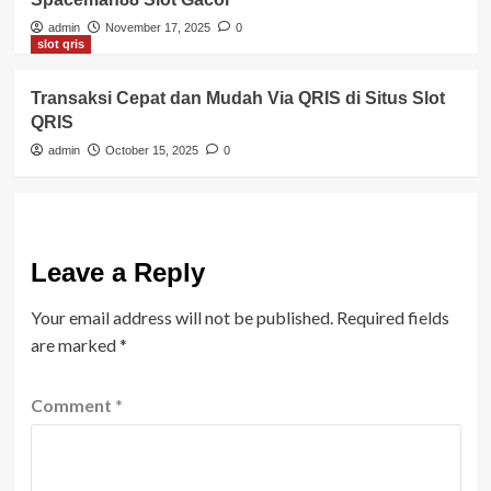
admin
November 17, 2025
0
slot qris
Transaksi Cepat dan Mudah Via QRIS di Situs Slot
QRIS
admin
October 15, 2025
0
Leave a Reply
Your email address will not be published.
Required fields
are marked
*
Comment
*