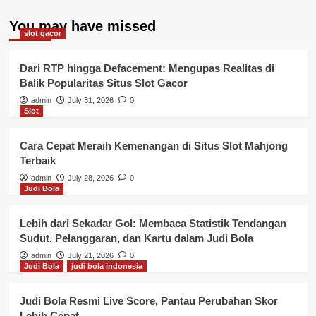
You may have missed
slot gacor
Dari RTP hingga Defacement: Mengupas Realitas di
Balik Popularitas Situs Slot Gacor
admin
July 31, 2026
0
Slot
Cara Cepat Meraih Kemenangan di Situs Slot Mahjong
Terbaik
admin
July 28, 2026
0
Judi Bola
Lebih dari Sekadar Gol: Membaca Statistik Tendangan
Sudut, Pelanggaran, dan Kartu dalam Judi Bola
admin
July 21, 2026
0
Judi Bola
judi bola indonesia
Judi Bola Resmi Live Score, Pantau Perubahan Skor
Lebih Cepat