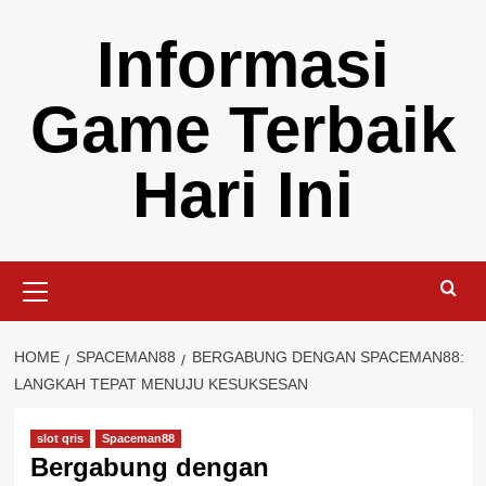
Skip
Informasi
to
content
Game Terbaik
Hari Ini
Primary
Menu
HOME
SPACEMAN88
BERGABUNG DENGAN SPACEMAN88:
LANGKAH TEPAT MENUJU KESUKSESAN
slot qris
Spaceman88
Bergabung dengan