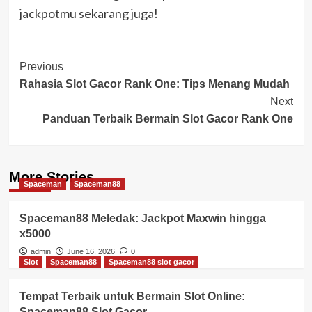
jackpotmu sekarang juga!
Post
Previous
Rahasia Slot Gacor Rank One: Tips Menang Mudah
Navigation
Next
Panduan Terbaik Bermain Slot Gacor Rank One
More Stories
Spaceman
Spaceman88
Spaceman88 Meledak: Jackpot Maxwin hingga
x5000
admin
June 16, 2026
0
Slot
Spaceman88
Spaceman88 slot gacor
Tempat Terbaik untuk Bermain Slot Online:
Spaceman88 Slot Gacor