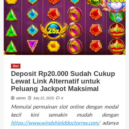
Slot
Deposit Rp20.000 Sudah Cukup
Lewat Link Alternatif untuk
Peluang Jackpot Maksimal
0
admin
July 22, 2025
Memulai permainan slot online dengan modal
kecil kini semakin mudah dengan
https://www.windshielddoctornw.com/
adanya