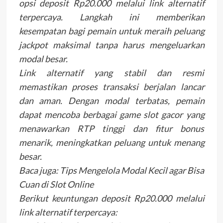
opsi deposit Rp20.000 melalui link alternatif
terpercaya. Langkah ini memberikan
kesempatan bagi pemain untuk meraih peluang
jackpot maksimal tanpa harus mengeluarkan
modal besar.
Link alternatif yang stabil dan resmi
memastikan proses transaksi berjalan lancar
dan aman. Dengan modal terbatas, pemain
dapat mencoba berbagai game slot gacor yang
menawarkan RTP tinggi dan fitur bonus
menarik, meningkatkan peluang untuk menang
besar.
Baca juga: Tips Mengelola Modal Kecil agar Bisa
Cuan di Slot Online
Berikut keuntungan deposit Rp20.000 melalui
link alternatif terpercaya: