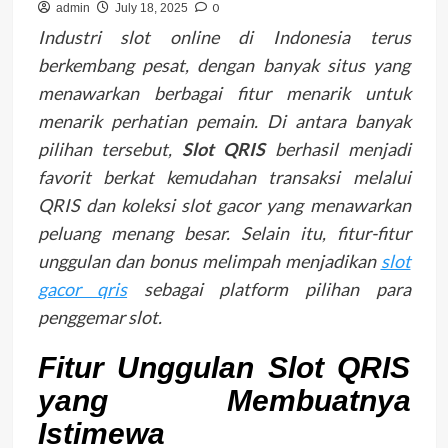
0
admin
July 18, 2025
Industri slot online di Indonesia terus
berkembang pesat, dengan banyak situs yang
menawarkan berbagai fitur menarik untuk
menarik perhatian pemain. Di antara banyak
pilihan tersebut,
Slot QRIS
berhasil menjadi
favorit berkat kemudahan transaksi melalui
QRIS dan koleksi slot gacor yang menawarkan
peluang menang besar. Selain itu, fitur-fitur
unggulan dan bonus melimpah menjadikan
slot
gacor qris
sebagai platform pilihan para
penggemar slot.
Fitur Unggulan Slot QRIS
yang Membuatnya
Istimewa