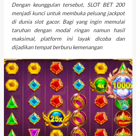
Dengan keunggulan tersebut, SLOT BET 200
menjadi kunci untuk membuka peluang jackpot
di dunia slot gacor. Bagi yang ingin memulai
taruhan dengan modal ringan namun hasil
maksimal, platform ini layak dicoba dan
dijadikan tempat berburu kemenangan