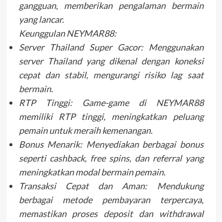
gangguan, memberikan pengalaman bermain
yang lancar.
Keunggulan NEYMAR88:
Server Thailand Super Gacor: Menggunakan
server Thailand yang dikenal dengan koneksi
cepat dan stabil, mengurangi risiko lag saat
bermain.
RTP Tinggi: Game-game di NEYMAR88
memiliki RTP tinggi, meningkatkan peluang
pemain untuk meraih kemenangan.
Bonus Menarik: Menyediakan berbagai bonus
seperti cashback, free spins, dan referral yang
meningkatkan modal bermain pemain.
Transaksi Cepat dan Aman: Mendukung
berbagai metode pembayaran terpercaya,
memastikan proses deposit dan withdrawal