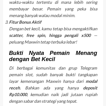
waktu-waktu tertentu di mana lebih sering
membayar besar. Pemain yang peka bisa
menang banyak walau modal minim.
Fitur Bonus Aktif
Dengan bet kecil, kamu tetap bisa mengaktifkan
scatter, free spin, hingga pengali x500
—
peluang Maxwin tetap terbuka lebar!
Bukti Nyata Pemain Menang
dengan Bet Kecil
Di berbagai komunitas dan grup Telegram
pemain slot, sudah banyak bukti tangkapan
layar kemenangan Maxwin hanya dari
modal
receh
. Bahkan ada yang hanya
deposit
Rp10.000
, kemudian naik jadi jutaan rupiah
dengan sabar dan strategi yang tepat.