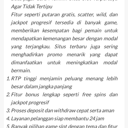
Agar Tidak Tertipu
Fitur seperti putaran gratis, scatter, wild, dan
jackpot progresif tersedia di banyak game,
memberikan kesempatan bagi pemain untuk
mendapatkan kemenangan besar dengan modal
yang terjangkau. Situs terbaru juga sering
menghadirkan promo menarik yang dapat
dimanfaatkan untuk meningkatkan modal
bermain.
RTP tinggi menjamin peluang menang lebih
besar dalam jangka panjang
Fitur bonus lengkap seperti free spins dan
jackpot progresif
Proses deposit dan withdraw cepat serta aman
Layanan pelanggan siap membantu 24 jam
Banyak pilihan game slot dengan tema dan fitur