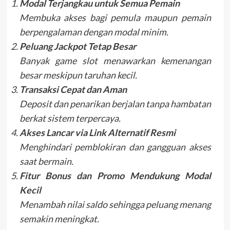
Modal Terjangkau untuk Semua Pemain
Membuka akses bagi pemula maupun pemain
berpengalaman dengan modal minim.
Peluang Jackpot Tetap Besar
Banyak game slot menawarkan kemenangan
besar meskipun taruhan kecil.
Transaksi Cepat dan Aman
Deposit dan penarikan berjalan tanpa hambatan
berkat sistem terpercaya.
Akses Lancar via Link Alternatif Resmi
Menghindari pemblokiran dan gangguan akses
saat bermain.
Fitur Bonus dan Promo Mendukung Modal
Kecil
Menambah nilai saldo sehingga peluang menang
semakin meningkat.