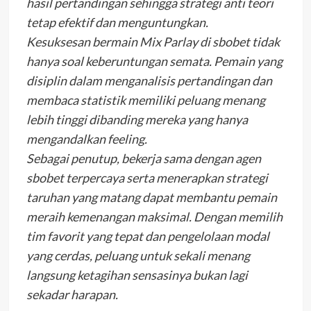
hasil pertandingan sehingga strategi anti teori
tetap efektif dan menguntungkan.
Kesuksesan bermain Mix Parlay di sbobet tidak
hanya soal keberuntungan semata. Pemain yang
disiplin dalam menganalisis pertandingan dan
membaca statistik memiliki peluang menang
lebih tinggi dibanding mereka yang hanya
mengandalkan feeling.
Sebagai penutup, bekerja sama dengan agen
sbobet terpercaya serta menerapkan strategi
taruhan yang matang dapat membantu pemain
meraih kemenangan maksimal. Dengan memilih
tim favorit yang tepat dan pengelolaan modal
yang cerdas, peluang untuk sekali menang
langsung ketagihan sensasinya bukan lagi
sekadar harapan.