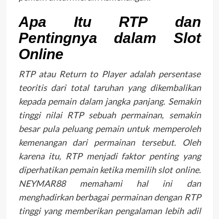
Apa Itu RTP dan
Pentingnya dalam Slot
Online
RTP atau Return to Player adalah persentase
teoritis dari total taruhan yang dikembalikan
kepada pemain dalam jangka panjang. Semakin
tinggi nilai RTP sebuah permainan, semakin
besar pula peluang pemain untuk memperoleh
kemenangan dari permainan tersebut. Oleh
karena itu, RTP menjadi faktor penting yang
diperhatikan pemain ketika memilih slot online.
NEYMAR88 memahami hal ini dan
menghadirkan berbagai permainan dengan RTP
tinggi yang memberikan pengalaman lebih adil