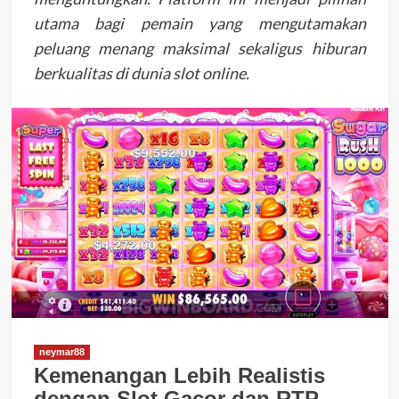
utama bagi pemain yang mengutamakan
peluang menang maksimal sekaligus hiburan
berkualitas di dunia slot online.
neymar88
Kemenangan Lebih Realistis
dengan Slot Gacor dan RTP