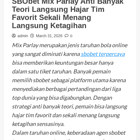
SBObet Mix Parlay Anti Banyak
Teori Langsung Hajar Tim
Favorit Sekali Menang
Langsung Ketagihan
0
admin
March 31, 2026
Mix Parlay merupakan jenis taruhan bola online
yang sangat diminati karena
sbobet terpercaya
bisa memberikan keuntungan besar hanya
dalam satu tiket taruhan. Banyak pemain
memilih sbobet sebagai platform utama karena
menyediakan berbagai pertandingan dari liga
top dunia yang bisa digabungkan. Dengan
strategi anti banyak teori, pemain bisa langsung
hajar tim favorit dan sekali menang langsung
ketagihan sensasinya.
Dalam taruhan online, keberadaan agen sbobet