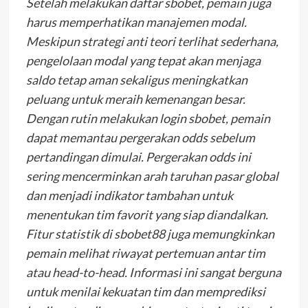
Setelah melakukan daftar sbobet, pemain juga
harus memperhatikan manajemen modal.
Meskipun strategi anti teori terlihat sederhana,
pengelolaan modal yang tepat akan menjaga
saldo tetap aman sekaligus meningkatkan
peluang untuk meraih kemenangan besar.
Dengan rutin melakukan login sbobet, pemain
dapat memantau pergerakan odds sebelum
pertandingan dimulai. Pergerakan odds ini
sering mencerminkan arah taruhan pasar global
dan menjadi indikator tambahan untuk
menentukan tim favorit yang siap diandalkan.
Fitur statistik di sbobet88 juga memungkinkan
pemain melihat riwayat pertemuan antar tim
atau head-to-head. Informasi ini sangat berguna
untuk menilai kekuatan tim dan memprediksi