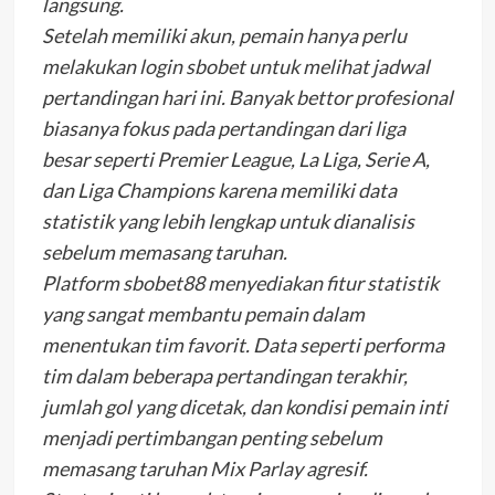
langsung.
Setelah memiliki akun, pemain hanya perlu
melakukan login sbobet untuk melihat jadwal
pertandingan hari ini. Banyak bettor profesional
biasanya fokus pada pertandingan dari liga
besar seperti Premier League, La Liga, Serie A,
dan Liga Champions karena memiliki data
statistik yang lebih lengkap untuk dianalisis
sebelum memasang taruhan.
Platform sbobet88 menyediakan fitur statistik
yang sangat membantu pemain dalam
menentukan tim favorit. Data seperti performa
tim dalam beberapa pertandingan terakhir,
jumlah gol yang dicetak, dan kondisi pemain inti
menjadi pertimbangan penting sebelum
memasang taruhan Mix Parlay agresif.