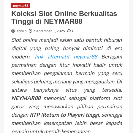
neymar88
Koleksi Slot Online Berkualitas
Tinggi di NEYMAR88
0
admin
September 1, 2025
Slot online menjadi salah satu bentuk hiburan
digital yang paling banyak diminati di era
modern.
link alternatif neymar88
Beragam
permainan dengan fitur inovatif hadir untuk
memberikan pengalaman bermain yang seru
sekaligus peluang menang yang menggiurkan. Di
antara banyaknya situs yang tersedia,
NEYMAR88
menonjol sebagai platform slot
gacor yang menawarkan pilihan permainan
dengan
RTP (Return to Player) tinggi
, sehingga
memberikan kesempatan lebih besar kepada
pemain untuk meraih kemenangan.