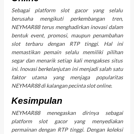
Sebagai platform slot gacor yang selalu
berusaha mengikuti perkembangan tren,
NEYMAR88 terus menghadirkan inovasi dalam
bentuk event, promosi, maupun penambahan
slot terbaru dengan RTP tinggi. Hal ini
memastikan pemain selalu memiliki pilihan
segar dan menarik setiap kali mengakses situs
ini. Inovasi berkelanjutan ini menjadi salah satu
faktor utama yang menjaga popularitas
NEYMAR88 di kalangan pecinta slot online.
Kesimpulan
NEYMAR88 menegaskan dirinya sebagai
platform slot gacor yang menyediakan
permainan dengan RTP tinggi. Dengan koleksi