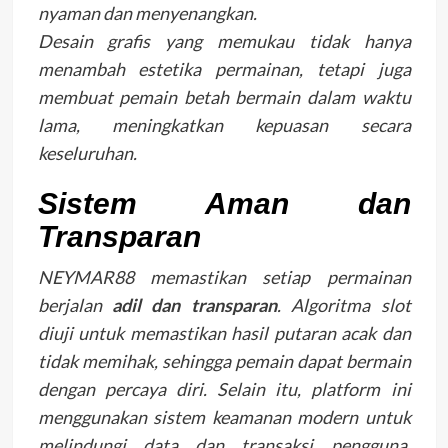
nyaman dan menyenangkan.
Desain grafis yang memukau tidak hanya
menambah estetika permainan, tetapi juga
membuat pemain betah bermain dalam waktu
lama, meningkatkan kepuasan secara
keseluruhan.
Sistem Aman dan
Transparan
NEYMAR88 memastikan setiap permainan
berjalan
adil dan transparan
. Algoritma slot
diuji untuk memastikan hasil putaran acak dan
tidak memihak, sehingga pemain dapat bermain
dengan percaya diri. Selain itu, platform ini
menggunakan sistem keamanan modern untuk
melindungi data dan transaksi pengguna,