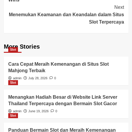
Next
Menemukan Keamanan dan Keandalan dalam Situs
Slot Terpercaya
More Stories
Slot
Cara Cepat Meraih Kemenangan di Situs Slot
Mahjong Terbaik
admin
July 28, 2026
0
Slot
Menangkan Hadiah Besar di Website Link Server
Thailand Terpercaya dengan Bermain Slot Gacor
admin
June 19, 2026
0
Slot
Panduan Bermain Slot dan Meraih Kemenangan