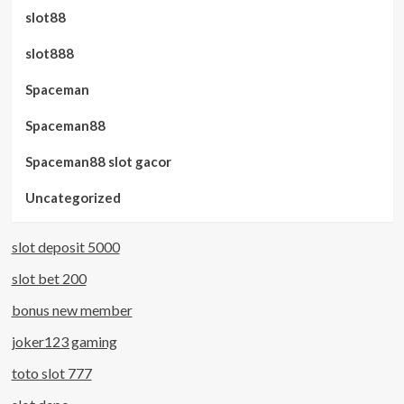
slot88
slot888
Spaceman
Spaceman88
Spaceman88 slot gacor
Uncategorized
slot deposit 5000
slot bet 200
bonus new member
joker123 gaming
toto slot 777