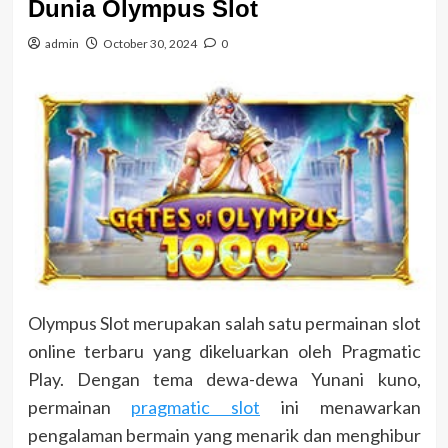
Dunia Olympus Slot
admin
October 30, 2024
0
Olympus Slot merupakan salah satu permainan slot
online terbaru yang dikeluarkan oleh Pragmatic
Play. Dengan tema dewa-dewa Yunani kuno,
permainan
pragmatic slot
ini menawarkan
pengalaman bermain yang menarik dan menghibur