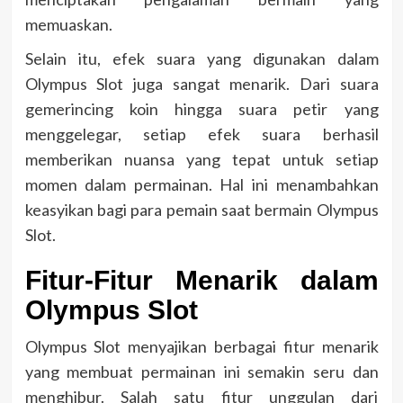
memuaskan.
Selain itu, efek suara yang digunakan dalam
Olympus Slot juga sangat menarik. Dari suara
gemerincing koin hingga suara petir yang
menggelegar, setiap efek suara berhasil
memberikan nuansa yang tepat untuk setiap
momen dalam permainan. Hal ini menambahkan
keasyikan bagi para pemain saat bermain Olympus
Slot.
Fitur-Fitur Menarik dalam
Olympus Slot
Olympus Slot menyajikan berbagai fitur menarik
yang membuat permainan ini semakin seru dan
menghibur. Salah satu fitur unggulan dari