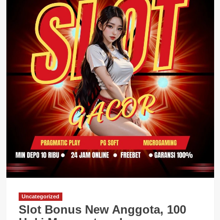
Uncategorized
Slot Bonus New Anggota, 100