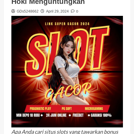
Hoki Menguntungkan
0
GDs5248662
April 29, 2024
Apa Anda cari situs slots yang tawarkan bonus