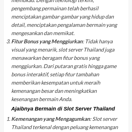
memukau. Dengan teknologi terkini,
pengembang permainan telah berhasil
menciptakan gambar-gambar yang hidup dan
detail, menciptakan pengalaman bermain yang
mengesankan dan memikat.
Fitur Bonus yang Menggiurkan
: Tidak hanya
visual yang menarik, slot server Thailand juga
menawarkan beragam fitur bonus yang
menggiurkan. Dari putaran gratis hingga game
bonus interaktif, setiap fitur tambahan
memberikan kesempatan untuk meraih
kemenangan besar dan meningkatkan
kesenangan bermain Anda.
Ajaibnya Bermain di Slot Server Thailand
Kemenangan yang Mengagumkan
: Slot server
Thailand terkenal dengan peluang kemenangan