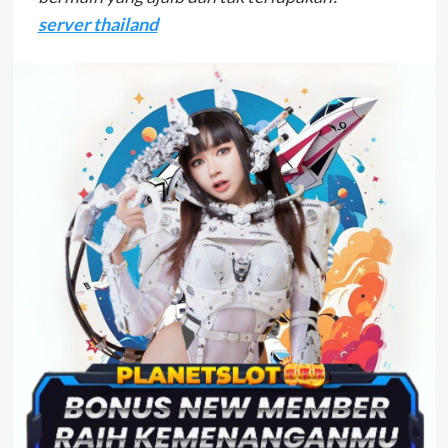
server thailand