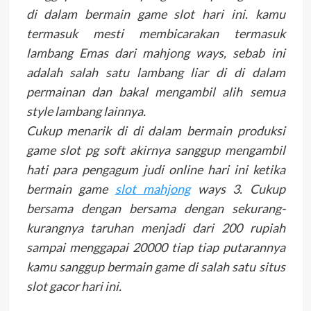
di dalam bermain game slot hari ini. kamu
termasuk mesti membicarakan termasuk
lambang Emas dari mahjong ways, sebab ini
adalah salah satu lambang liar di di dalam
permainan dan bakal mengambil alih semua
style lambang lainnya.
Cukup menarik di di dalam bermain produksi
game slot pg soft akirnya sanggup mengambil
hati para pengagum judi online hari ini ketika
bermain game
slot mahjong
ways 3. Cukup
bersama dengan bersama dengan sekurang-
kurangnya taruhan menjadi dari 200 rupiah
sampai menggapai 20000 tiap tiap putarannya
kamu sanggup bermain game di salah satu situs
slot gacor hari ini.