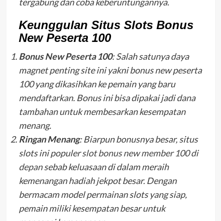
tergabung dan coba keberuntungannya.
Keunggulan Situs Slots Bonus
New Peserta 100
Bonus New Peserta 100
: Salah satunya daya
magnet penting site ini yakni bonus new peserta
100 yang dikasihkan ke pemain yang baru
mendaftarkan. Bonus ini bisa dipakai jadi dana
tambahan untuk membesarkan kesempatan
menang.
Ringan Menang
: Biarpun bonusnya besar, situs
slots ini populer
slot bonus new member 100 di
depan
sebab keluasaan di dalam meraih
kemenangan hadiah jekpot besar. Dengan
bermacam model permainan slots yang siap,
pemain miliki kesempatan besar untuk