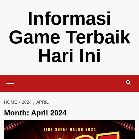
Skip
Informasi
to
content
Game Terbaik
Hari Ini
Primary
Menu
HOME
2024
APRIL
Month:
April 2024