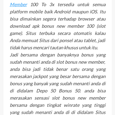
Member
100 To 3x tersedia untuk semua
platform mobile baik Android maupun iOS. Itu
bisa dimainkan segera terhadap browser atau
download apk bonus new member 100 (slot
game). Situs terbuka secara otomatis kalau
Anda memuat Situs dari ponsel atau tablet, jadi
tidak harus mencari tautan khusus untuk itu.
Jadi bersama dengan banyaknya bonus yang
sudah menanti anda di slot bonus new member,
anda bisa jadi tidak benar satu orang yang
merasakan jackpot yang besar bersama dengan
bonus yang banyak yang sudah menanti anda di
di didalam Depo 50 Bonus 50. anda bisa
merasakan sensasi slot bonus new member
bersama dengan tingkat winrate yang tinggi
yang sudah menanti anda di di didalam Situs