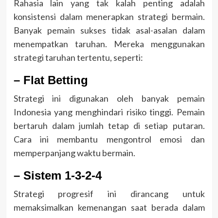
Rahasia lain yang tak kalah penting adalah
konsistensi dalam menerapkan strategi bermain.
Banyak pemain sukses tidak asal-asalan dalam
menempatkan taruhan. Mereka menggunakan
strategi taruhan tertentu, seperti:
– Flat Betting
Strategi ini digunakan oleh banyak pemain
Indonesia yang menghindari risiko tinggi. Pemain
bertaruh dalam jumlah tetap di setiap putaran.
Cara ini membantu mengontrol emosi dan
memperpanjang waktu bermain.
– Sistem 1-3-2-4
Strategi progresif ini dirancang untuk
memaksimalkan kemenangan saat berada dalam