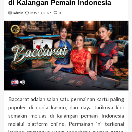
di Kalangan Pemain Indonesia
admin
May 13, 2025
0
Baccarat adalah salah satu permainan kartu paling
populer di dunia kasino, dan daya tariknya kini
semakin meluas di kalangan pemain Indonesia
melalui platform online. Permainan ini terkenal
karena aturannya yang sederhana namun tetap