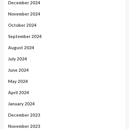
December 2024
November 2024
October 2024
September 2024
August 2024
July 2024
June 2024
May 2024
April 2024
January 2024
December 2023
November 2023