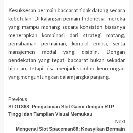
Kesuksesan bermain baccarat tidak datang secara
kebetulan. Di kalangan pemain Indonesia, mereka
yang mampu menang secara konsisten biasanya
menerapkan kombinasi dari strategi matang,
pemahaman permainan, kontrol emosi, serta
manajemen modal yang disiplin. Dengan
pendekatan yang tepat, baccarat bukan sekadar
hiburan, tetapi bisa menjadi sumber keuntungan
yang menguntungkan dalam jangka panjang.
Post
Previous
SLOT888: Pengalaman Slot Gacor dengan RTP
Navigation
Tinggi dan Tampilan Visual Memukau
Next
Mengenal Slot Spaceman88: Keasyikan Bermain