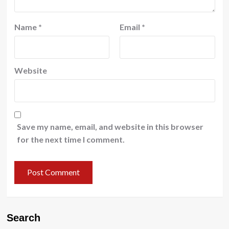
Name
*
Email
*
Website
Save my name, email, and website in this browser
for the next time I comment.
Search