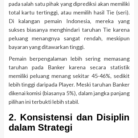
pada salah satu pihak yang diprediksi akan memiliki
total kartu tertinggi, atau memilih hasil Tie (seri).
Di kalangan pemain Indonesia, mereka yang
sukses biasanya menghindari taruhan Tie karena
peluang menangnya sangat rendah, meskipun
bayaran yang ditawarkan tinggi.
Pemain berpengalaman lebih sering memasang
taruhan pada Banker karena secara statistik
memiliki peluang menang sekitar 45-46%, sedikit
lebih tinggi daripada Player. Meski taruhan Banker
dikenai komisi (biasanya 5%), dalam jangka panjang
pilihan ini terbukti lebih stabil.
2. Konsistensi dan Disiplin
dalam Strategi