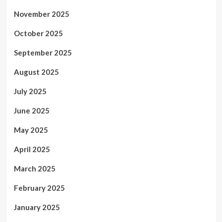
November 2025
October 2025
September 2025
August 2025
July 2025
June 2025
May 2025
April 2025
March 2025
February 2025
January 2025