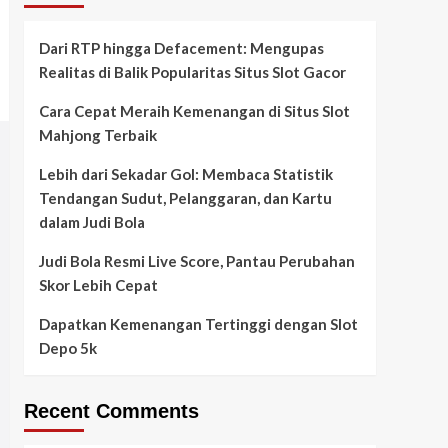
Dari RTP hingga Defacement: Mengupas
Realitas di Balik Popularitas Situs Slot Gacor
Cara Cepat Meraih Kemenangan di Situs Slot
Mahjong Terbaik
Lebih dari Sekadar Gol: Membaca Statistik
Tendangan Sudut, Pelanggaran, dan Kartu
dalam Judi Bola
Judi Bola Resmi Live Score, Pantau Perubahan
Skor Lebih Cepat
Dapatkan Kemenangan Tertinggi dengan Slot
Depo 5k
Recent Comments