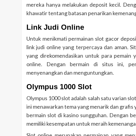
mereka hanya melakukan deposit kecil. Denga
khawatir tentang batasan penarikan kemenang
Link Judi Online
Untuk menikmati permainan slot gacor deposit
link judi online yang terpercaya dan aman. S
yang direkomendasikan untuk para pemain 
online. Dengan bermain di situs ini, p
menyenangkan dan menguntungkan.
Olympus 1000 Slot
Olympus 1000 slot adalah salah satu varian slot
ini menawarkan tema yang menarik dan grafis
bermain slot di kasino sungguhan. Dengan be
memiliki kesempatan untuk meraih kemenangan
Slot online merupakan permainan yang mena