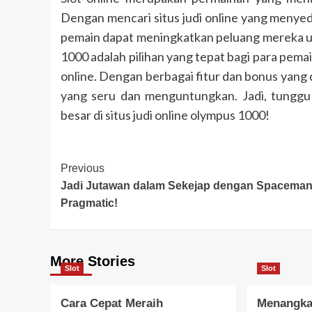
Dengan mencari situs judi online yang menyedi
pemain dapat meningkatkan peluang mereka un
1000 adalah pilihan yang tepat bagi para pem
online. Dengan berbagai fitur dan bonus yang
yang seru dan menguntungkan. Jadi, tunggu
besar di situs judi online olympus 1000!
Post
Previous
Jadi Jutawan dalam Sekejap dengan Spacema
Navigation
Pragmatic!
More Stories
Slot
Slot
Cara Cepat Meraih
Menangka