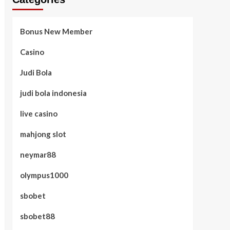
Bonus New Member
Casino
Judi Bola
judi bola indonesia
live casino
mahjong slot
neymar88
olympus1000
sbobet
sbobet88