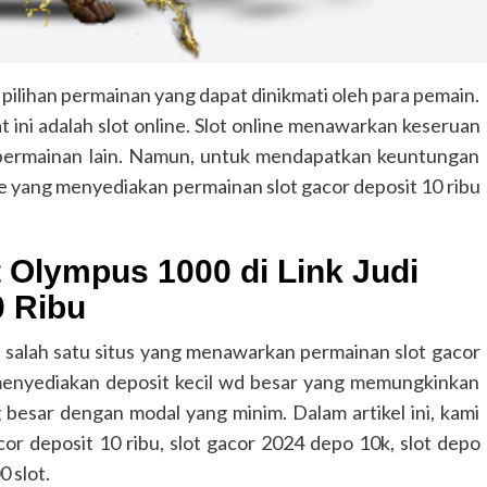
 pilihan permainan yang dapat dinikmati oleh para pemain.
 ini adalah slot online. Slot online menawarkan keseruan
 permainan lain. Namun, untuk mendapatkan keuntungan
ine yang menyediakan permainan slot gacor deposit 10 ribu
 Olympus 1000 di Link Judi
0 Ribu
salah satu situs yang menawarkan permainan slot gacor
a menyediakan deposit kecil wd besar yang memungkinkan
esar dengan modal yang minim. Dalam artikel ini, kami
or deposit 10 ribu, slot gacor 2024 depo 10k, slot depo
0 slot.