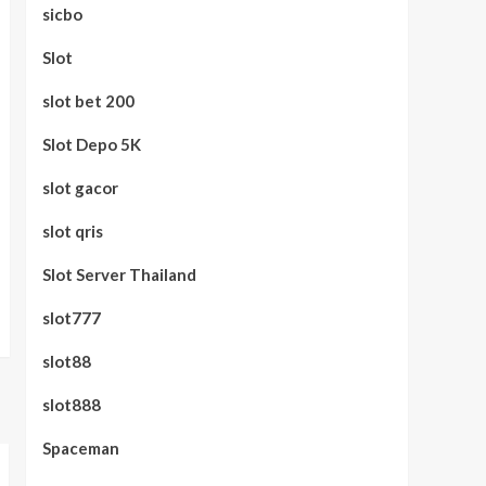
sicbo
Slot
slot bet 200
Slot Depo 5K
slot gacor
slot qris
Slot Server Thailand
slot777
slot88
slot888
Spaceman