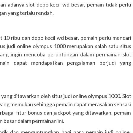
n adanya slot depo kecil wd besar, pemain tidak perlu
an yang terlalu rendah.
 10 ribu dan depo kecil wd besar, pemain perlu mencari
itus judi online olympus 1000 merupakan salah satu situs
yang ingin mencoba peruntungan dalam permainan slot
emain dapat mendapatkan pengalaman berjudi yang
 yang ditawarkan oleh situs judi online olympus 1000. Slot
 yang memukau sehingga pemain dapat merasakan sensasi
rbagai fitur bonus dan jackpot yang ditawarkan, pemain
 besar dalam permainan ini.
rik dan menguntungkan bagi para pemain judi online.