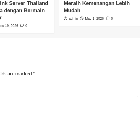
ink Server Thailand
Meraih Kemenangan Lebih
ya dengan Bermain
Mudah
r
admin
May 1, 2026
0
une 19, 2026
0
elds are marked
*