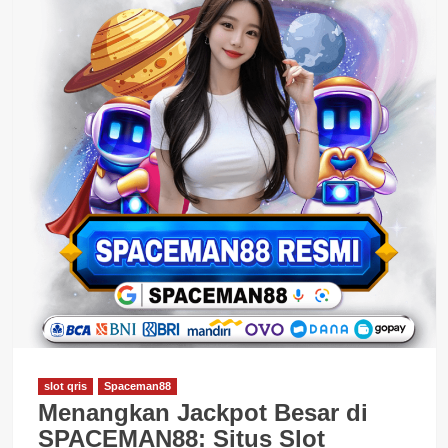
slot qris
Spaceman88
Menangkan Jackpot Besar di
SPACEMAN88: Situs Slot