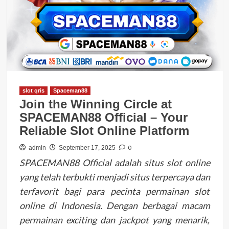
slot qris
Spaceman88
Join the Winning Circle at
SPACEMAN88 Official – Your
Reliable Slot Online Platform
0
admin
September 17, 2025
SPACEMAN88 Official adalah situs slot online
yang telah terbukti menjadi situs terpercaya dan
terfavorit bagi para pecinta permainan slot
online di Indonesia. Dengan berbagai macam
permainan exciting dan jackpot yang menarik,