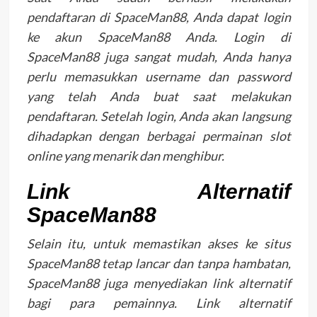
pendaftaran di SpaceMan88, Anda dapat login
ke akun SpaceMan88 Anda. Login di
SpaceMan88 juga sangat mudah, Anda hanya
perlu memasukkan username dan password
yang telah Anda buat saat melakukan
pendaftaran. Setelah login, Anda akan langsung
dihadapkan dengan berbagai permainan slot
online yang menarik dan menghibur.
Link Alternatif
SpaceMan88
Selain itu, untuk memastikan akses ke situs
SpaceMan88 tetap lancar dan tanpa hambatan,
SpaceMan88 juga menyediakan link alternatif
bagi para pemainnya. Link alternatif