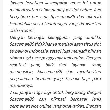
Jangan lewatkan kesempatan emas ini untuk
menjadi sultan dalam dunia judi slot online. Ayo
bergabung bersama Spaceman88 dan nikmati
kemudahan serta keuntungan yang ditawarkan
oleh situs ini.
Dengan berbagai keunggulan yang dimiliki,
Spaceman88 tidak hanya menjadi agen situs slot
terbaik di Indonesia, tetapi juga menjadi pilihan
utama bagi para penggemar judi online. Dengan
reputasi yang baik dan layanan yang
memuaskan, Spaceman88 siap memberikan
pengalaman bermain yang terbaik bagi para
membernya.
Jadi, jangan ragu lagi untuk bergabung dengan
Spaceman88 dan nikmati berbagai jenis
permainan slot online yang ditawarkan. Dengan