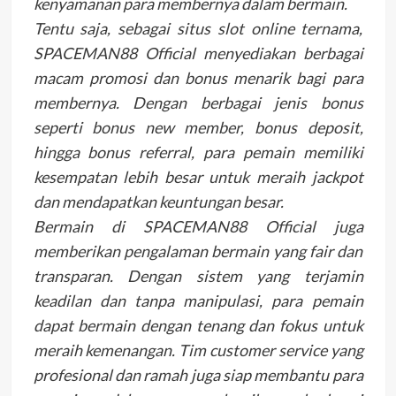
kenyamanan para membernya dalam bermain.
Tentu saja, sebagai situs slot online ternama,
SPACEMAN88 Official menyediakan berbagai
macam promosi dan bonus menarik bagi para
membernya. Dengan berbagai jenis bonus
seperti bonus new member, bonus deposit,
hingga bonus referral, para pemain memiliki
kesempatan lebih besar untuk meraih jackpot
dan mendapatkan keuntungan besar.
Bermain di SPACEMAN88 Official juga
memberikan pengalaman bermain yang fair dan
transparan. Dengan sistem yang terjamin
keadilan dan tanpa manipulasi, para pemain
dapat bermain dengan tenang dan fokus untuk
meraih kemenangan. Tim customer service yang
profesional dan ramah juga siap membantu para