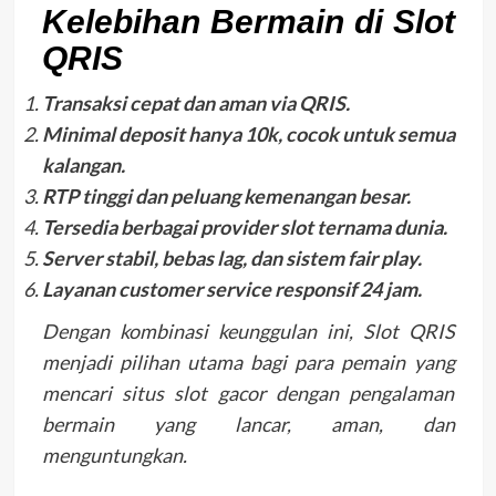
Kelebihan Bermain di Slot
QRIS
Transaksi cepat dan aman via QRIS.
Minimal deposit hanya 10k, cocok untuk semua
kalangan.
RTP tinggi dan peluang kemenangan besar.
Tersedia berbagai provider slot ternama dunia.
Server stabil, bebas lag, dan sistem fair play.
Layanan customer service responsif 24 jam.
Dengan kombinasi keunggulan ini, Slot QRIS
menjadi pilihan utama bagi para pemain yang
mencari situs slot gacor dengan pengalaman
bermain yang lancar, aman, dan
menguntungkan.