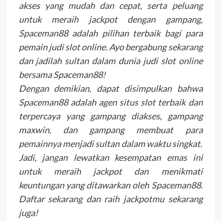
akses yang mudah dan cepat, serta peluang
untuk meraih jackpot dengan gampang,
Spaceman88 adalah pilihan terbaik bagi para
pemain judi slot online. Ayo bergabung sekarang
dan jadilah sultan dalam dunia judi slot online
bersama Spaceman88!
Dengan demikian, dapat disimpulkan bahwa
Spaceman88 adalah agen situs slot terbaik dan
terpercaya yang gampang diakses, gampang
maxwin, dan gampang membuat para
pemainnya menjadi sultan dalam waktu singkat.
Jadi, jangan lewatkan kesempatan emas ini
untuk meraih jackpot dan menikmati
keuntungan yang ditawarkan oleh Spaceman88.
Daftar sekarang dan raih jackpotmu sekarang
juga!