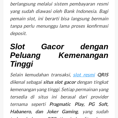
berlangsung melalui sistem pembayaran resmi
yang sudah diawasi oleh Bank Indonesia. Bagi
pemain slot, ini berarti bisa langsung bermain
tanpa perlu menunggu lama proses konfirmasi
deposit.
Slot Gacor dengan
Peluang Kemenangan
Tinggi
Selain kemudahan transaksi,
slot resmi
QRIS
dikenal sebagai
situs slot gacor
dengan tingkat
kemenangan yang tinggi. Setiap permainan yang
tersedia di situs ini berasal dari provider
ternama seperti
Pragmatic Play, PG Soft,
Habanero, dan Joker Gaming
, yang sudah