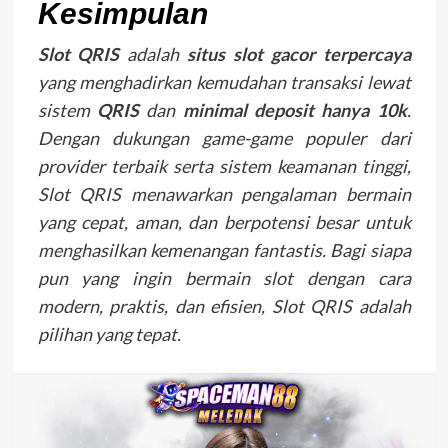
Kesimpulan
Slot QRIS
adalah
situs slot gacor terpercaya
yang menghadirkan kemudahan transaksi lewat
sistem
QRIS
dan
minimal deposit hanya 10k
.
Dengan dukungan game-game populer dari
provider terbaik serta sistem keamanan tinggi,
Slot QRIS menawarkan pengalaman bermain
yang cepat, aman, dan berpotensi besar untuk
menghasilkan kemenangan fantastis. Bagi siapa
pun yang ingin bermain slot dengan cara
modern, praktis, dan efisien, Slot QRIS adalah
pilihan yang tepat.