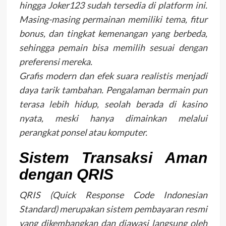
hingga Joker123 sudah tersedia di platform ini.
Masing-masing permainan memiliki tema, fitur
bonus, dan tingkat kemenangan yang berbeda,
sehingga pemain bisa memilih sesuai dengan
preferensi mereka.
Grafis modern dan efek suara realistis menjadi
daya tarik tambahan. Pengalaman bermain pun
terasa lebih hidup, seolah berada di kasino
nyata, meski hanya dimainkan melalui
perangkat ponsel atau komputer.
Sistem Transaksi Aman
dengan QRIS
QRIS (Quick Response Code Indonesian
Standard) merupakan sistem pembayaran resmi
yang dikembangkan dan diawasi langsung oleh