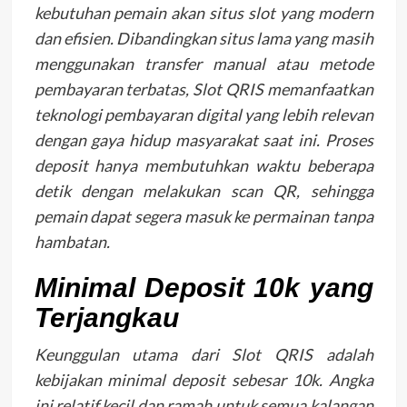
kebutuhan pemain akan situs slot yang modern
dan efisien. Dibandingkan situs lama yang masih
menggunakan transfer manual atau metode
pembayaran terbatas, Slot QRIS memanfaatkan
teknologi pembayaran digital yang lebih relevan
dengan gaya hidup masyarakat saat ini. Proses
deposit hanya membutuhkan waktu beberapa
detik dengan melakukan scan QR, sehingga
pemain dapat segera masuk ke permainan tanpa
hambatan.
Minimal Deposit 10k yang
Terjangkau
Keunggulan utama dari Slot QRIS adalah
kebijakan minimal deposit sebesar 10k. Angka
ini relatif kecil dan ramah untuk semua kalangan