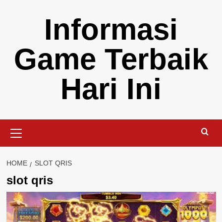
Skip
Informasi
to
content
Game Terbaik
Hari Ini
Primary
Menu
HOME
SLOT QRIS
slot qris