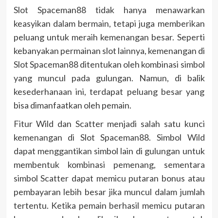
Slot Spaceman88 tidak hanya menawarkan
keasyikan dalam bermain, tetapi juga memberikan
peluang untuk meraih kemenangan besar. Seperti
kebanyakan permainan slot lainnya, kemenangan di
Slot Spaceman88 ditentukan oleh kombinasi simbol
yang muncul pada gulungan. Namun, di balik
kesederhanaan ini, terdapat peluang besar yang
bisa dimanfaatkan oleh pemain.
Fitur Wild dan Scatter menjadi salah satu kunci
kemenangan di Slot Spaceman88. Simbol Wild
dapat menggantikan simbol lain di gulungan untuk
membentuk kombinasi pemenang, sementara
simbol Scatter dapat memicu putaran bonus atau
pembayaran lebih besar jika muncul dalam jumlah
tertentu. Ketika pemain berhasil memicu putaran