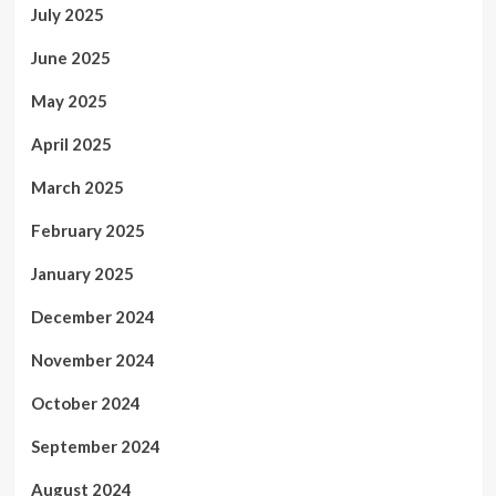
July 2025
June 2025
May 2025
April 2025
March 2025
February 2025
January 2025
December 2024
November 2024
October 2024
September 2024
August 2024