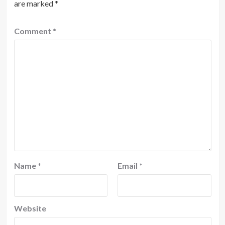
are marked
*
Comment
*
Name
*
Email
*
Website