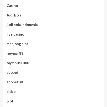
Casino
Judi Bola
judi bola indonesia
live casino
mahjong slot
neymar88
olympus1000
sbobet
sbobet88
sicbo
Slot