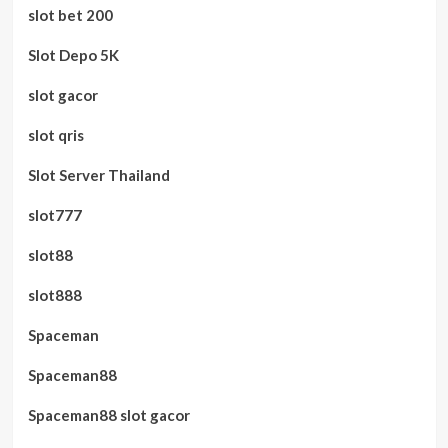
slot bet 200
Slot Depo 5K
slot gacor
slot qris
Slot Server Thailand
slot777
slot88
slot888
Spaceman
Spaceman88
Spaceman88 slot gacor