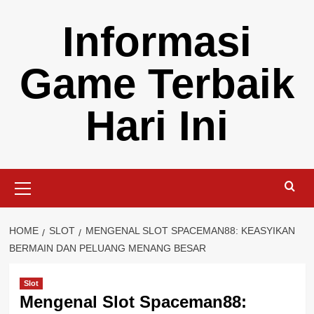
Skip
Informasi
to
content
Game Terbaik
Hari Ini
Primary
Menu
HOME
SLOT
MENGENAL SLOT SPACEMAN88: KEASYIKAN
BERMAIN DAN PELUANG MENANG BESAR
Slot
Mengenal Slot Spaceman88: