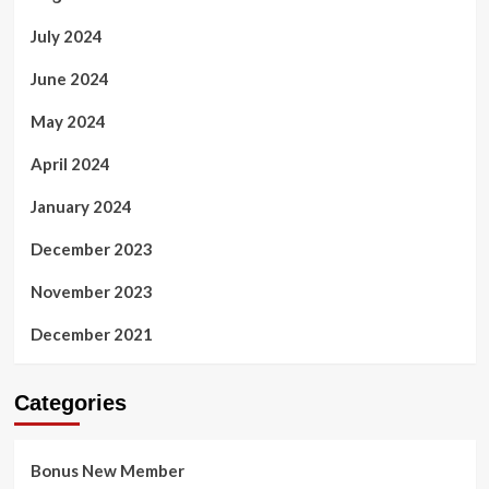
July 2024
June 2024
May 2024
April 2024
January 2024
December 2023
November 2023
December 2021
Categories
Bonus New Member