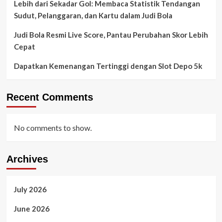
Lebih dari Sekadar Gol: Membaca Statistik Tendangan
Sudut, Pelanggaran, dan Kartu dalam Judi Bola
Judi Bola Resmi Live Score, Pantau Perubahan Skor Lebih
Cepat
Dapatkan Kemenangan Tertinggi dengan Slot Depo 5k
Recent Comments
No comments to show.
Archives
July 2026
June 2026