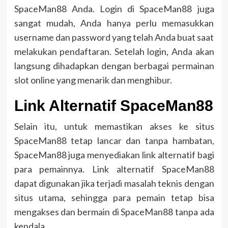
SpaceMan88 Anda. Login di SpaceMan88 juga
sangat mudah, Anda hanya perlu memasukkan
username dan password yang telah Anda buat saat
melakukan pendaftaran. Setelah login, Anda akan
langsung dihadapkan dengan berbagai permainan
slot online yang menarik dan menghibur.
Link Alternatif SpaceMan88
Selain itu, untuk memastikan akses ke situs
SpaceMan88 tetap lancar dan tanpa hambatan,
SpaceMan88 juga menyediakan link alternatif bagi
para pemainnya. Link alternatif SpaceMan88
dapat digunakan jika terjadi masalah teknis dengan
situs utama, sehingga para pemain tetap bisa
mengakses dan bermain di SpaceMan88 tanpa ada
kendala.