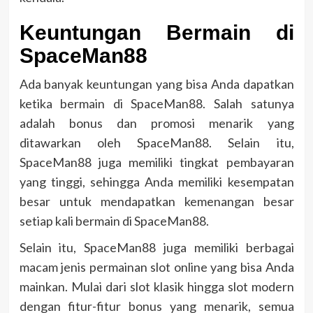
Keuntungan Bermain di
SpaceMan88
Ada banyak keuntungan yang bisa Anda dapatkan
ketika bermain di SpaceMan88. Salah satunya
adalah bonus dan promosi menarik yang
ditawarkan oleh SpaceMan88. Selain itu,
SpaceMan88 juga memiliki tingkat pembayaran
yang tinggi, sehingga Anda memiliki kesempatan
besar untuk mendapatkan kemenangan besar
setiap kali bermain di SpaceMan88.
Selain itu, SpaceMan88 juga memiliki berbagai
macam jenis permainan slot online yang bisa Anda
mainkan. Mulai dari slot klasik hingga slot modern
dengan fitur-fitur bonus yang menarik, semua