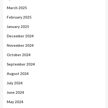
March 2025
February 2025
January 2025
December 2024
November 2024
October 2024
September 2024
August 2024
July 2024
June 2024
May 2024