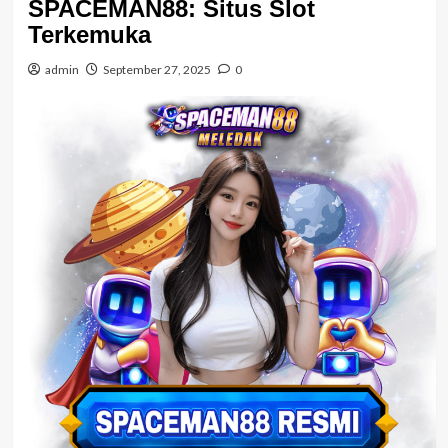
SPACEMAN88: Situs Slot
Terkemuka
admin
September 27, 2025
0