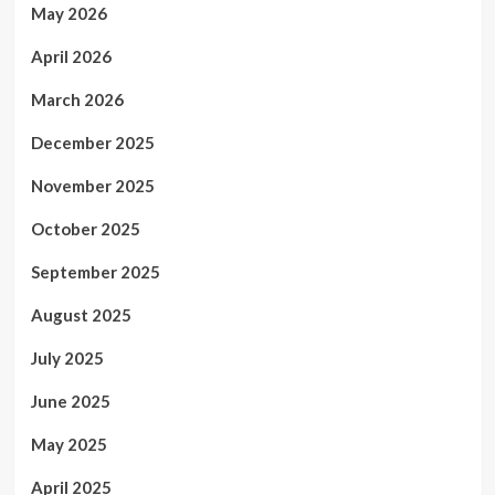
May 2026
April 2026
March 2026
December 2025
November 2025
October 2025
September 2025
August 2025
July 2025
June 2025
May 2025
April 2025