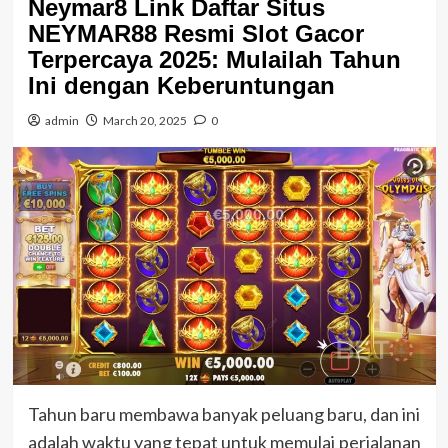
Neymar8 Link Daftar Situs
NEYMAR88 Resmi Slot Gacor
Terpercaya 2025: Mulailah Tahun
Ini dengan Keberuntungan
admin
March 20, 2025
0
Tahun baru membawa banyak peluang baru, dan ini
adalah waktu yang tepat untuk memulai perjalanan