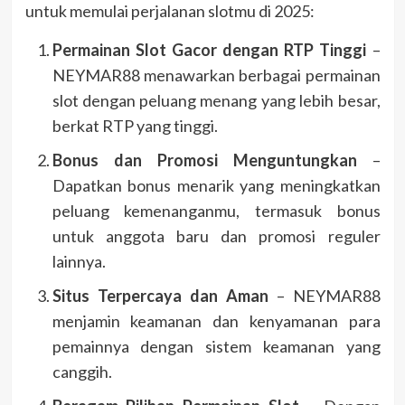
untuk memulai perjalanan slotmu di 2025:
Permainan Slot Gacor dengan RTP Tinggi
–
NEYMAR88 menawarkan berbagai permainan
slot dengan peluang menang yang lebih besar,
berkat RTP yang tinggi.
Bonus dan Promosi Menguntungkan
–
Dapatkan bonus menarik yang meningkatkan
peluang kemenanganmu, termasuk bonus
untuk anggota baru dan promosi reguler
lainnya.
Situs Terpercaya dan Aman
– NEYMAR88
menjamin keamanan dan kenyamanan para
pemainnya dengan sistem keamanan yang
canggih.