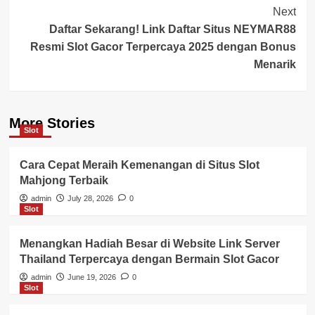
Next
Daftar Sekarang! Link Daftar Situs NEYMAR88
Resmi Slot Gacor Terpercaya 2025 dengan Bonus
Menarik
More Stories
Slot
Cara Cepat Meraih Kemenangan di Situs Slot
Mahjong Terbaik
admin
July 28, 2026
0
Slot
Menangkan Hadiah Besar di Website Link Server
Thailand Terpercaya dengan Bermain Slot Gacor
admin
June 19, 2026
0
Slot