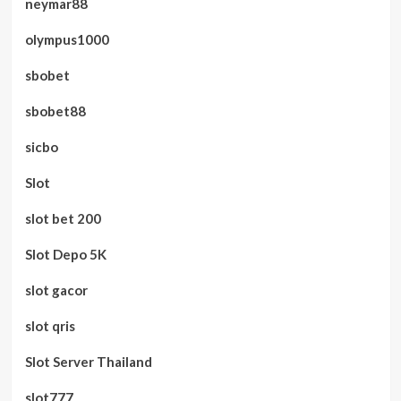
neymar88
olympus1000
sbobet
sbobet88
sicbo
Slot
slot bet 200
Slot Depo 5K
slot gacor
slot qris
Slot Server Thailand
slot777