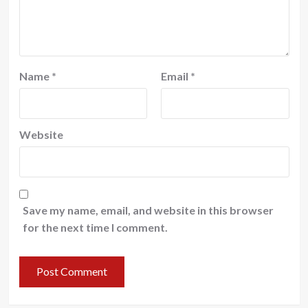
Name
*
Email
*
Website
Save my name, email, and website in this browser
for the next time I comment.