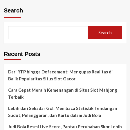
Search
Search
Recent Posts
Dari RTP hingga Defacement: Mengupas Realitas di
Balik Popularitas Situs Slot Gacor
Cara Cepat Meraih Kemenangan di Situs Slot Mahjong
Terbaik
Lebih dari Sekadar Gol: Membaca Statistik Tendangan
Sudut, Pelanggaran, dan Kartu dalam Judi Bola
Judi Bola Resmi Live Score, Pantau Perubahan Skor Lebih