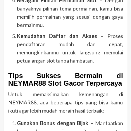
Beragam Pilihan Permainan Slot
– Dengan
banyaknya pilihan tema permainan, kamu bisa
memilih permainan yang sesuai dengan gaya
bermainmu.
Kemudahan Daftar dan Akses
– Proses
pendaftaran mudah dan cepat,
memungkinkanmu untuk langsung memulai
petualangan slot tanpa hambatan.
Tips Sukses Bermain di
NEYMAR88 Slot Gacor Terpercaya
Untuk memaksimalkan kemenangan di
NEYMAR88, ada beberapa tips yang bisa kamu
ikuti agar lebih mudah meraih hasil terbaik:
Gunakan Bonus dengan Bijak
– Manfaatkan