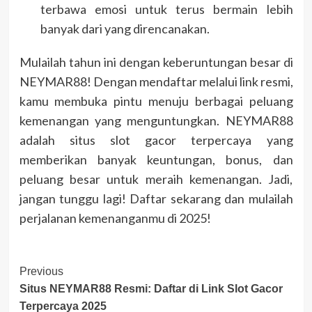
terbawa emosi untuk terus bermain lebih
banyak dari yang direncanakan.
Mulailah tahun ini dengan keberuntungan besar di
NEYMAR88! Dengan mendaftar melalui link resmi,
kamu membuka pintu menuju berbagai peluang
kemenangan yang menguntungkan. NEYMAR88
adalah situs slot gacor terpercaya yang
memberikan banyak keuntungan, bonus, dan
peluang besar untuk meraih kemenangan. Jadi,
jangan tunggu lagi! Daftar sekarang dan mulailah
perjalanan kemenanganmu di 2025!
Post
Previous
Situs NEYMAR88 Resmi: Daftar di Link Slot Gacor
Navigation
Terpercaya 2025