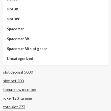
slot88
slot888
Spaceman
Spaceman88
Spaceman88 slot gacor
Uncategorized
slot deposit 5000
slot bet 200
bonus new member
joker123 gaming
toto slot 777