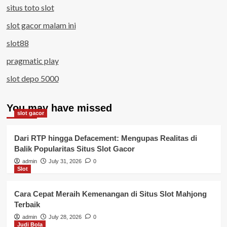
situs toto slot
slot gacor malam ini
slot88
pragmatic play
slot depo 5000
You may have missed
slot gacor
Dari RTP hingga Defacement: Mengupas Realitas di
Balik Popularitas Situs Slot Gacor
admin
July 31, 2026
0
Slot
Cara Cepat Meraih Kemenangan di Situs Slot Mahjong
Terbaik
admin
July 28, 2026
0
Judi Bola