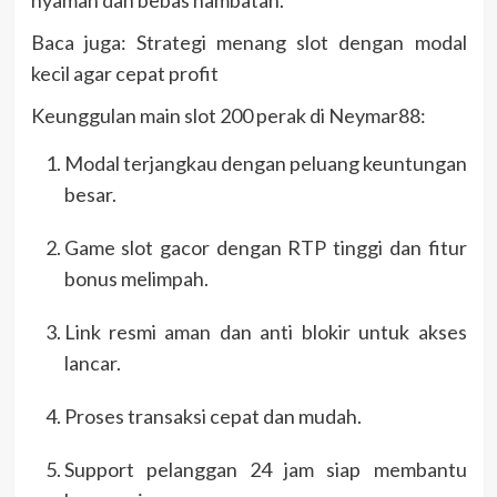
nyaman dan bebas hambatan.
Baca juga: Strategi menang slot dengan modal
kecil agar cepat profit
Keunggulan main slot 200 perak di Neymar88:
Modal terjangkau dengan peluang keuntungan
besar.
Game slot gacor dengan RTP tinggi dan fitur
bonus melimpah.
Link resmi aman dan anti blokir untuk akses
lancar.
Proses transaksi cepat dan mudah.
Support pelanggan 24 jam siap membantu