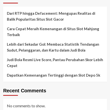
Dari RTP hingga Defacement: Mengupas Realitas di
Balik Popularitas Situs Slot Gacor
Cara Cepat Meraih Kemenangan di Situs Slot Mahjong
Terbaik
Lebih dari Sekadar Gol: Membaca Statistik Tendangan
Sudut, Pelanggaran, dan Kartu dalam Judi Bola
Judi Bola Resmi Live Score, Pantau Perubahan Skor Lebih
Cepat
Dapatkan Kemenangan Tertinggi dengan Slot Depo 5k
Recent Comments
No comments to show.