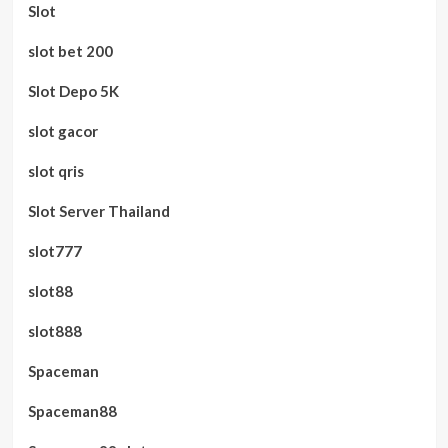
Slot
slot bet 200
Slot Depo 5K
slot gacor
slot qris
Slot Server Thailand
slot777
slot88
slot888
Spaceman
Spaceman88