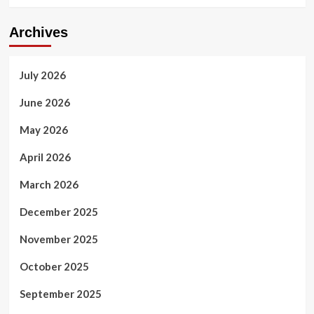
Archives
July 2026
June 2026
May 2026
April 2026
March 2026
December 2025
November 2025
October 2025
September 2025