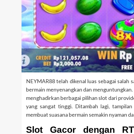
NEYMAR88 telah dikenal luas sebagai salah s
bermain menyenangkan dan menguntungkan.
menghadirkan berbagai pilihan slot dari prov
yang sangat tinggi. Ditambah lagi, tampil
membuat suasana bermain semakin nyaman dan
Slot Gacor dengan RT