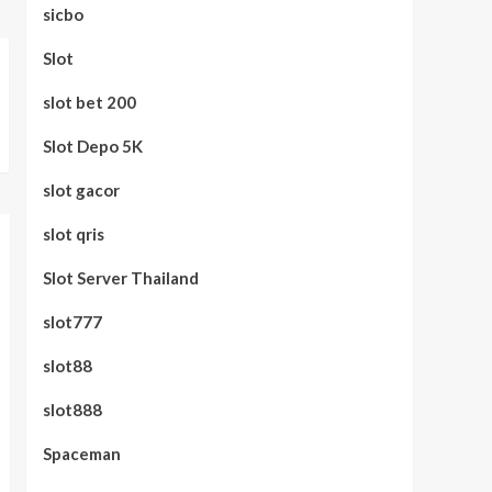
sicbo
Slot
slot bet 200
Slot Depo 5K
slot gacor
slot qris
Slot Server Thailand
slot777
slot88
slot888
Spaceman