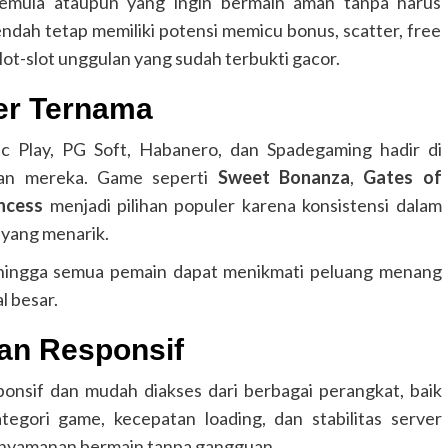
n pemula ataupun yang ingin bermain aman tanpa harus
ndah tetap memiliki potensi memicu bonus, scatter, free
slot-slot unggulan yang sudah terbukti gacor.
der Ternama
ic Play, PG Soft, Habanero, dan Spadegaming hadir di
an mereka. Game seperti
Sweet Bonanza
,
Gates of
incess
menjadi pilihan populer karena konsistensi dalam
 yang menarik.
sehingga semua pemain dapat menikmati peluang menang
l besar.
an Responsif
onsif dan mudah diakses dari berbagai perangkat, baik
gori game, kecepatan loading, dan stabilitas server
enyamanan bermain tanpa gangguan.