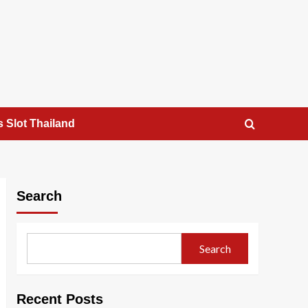
s Slot Thailand
Search
Search
Recent Posts