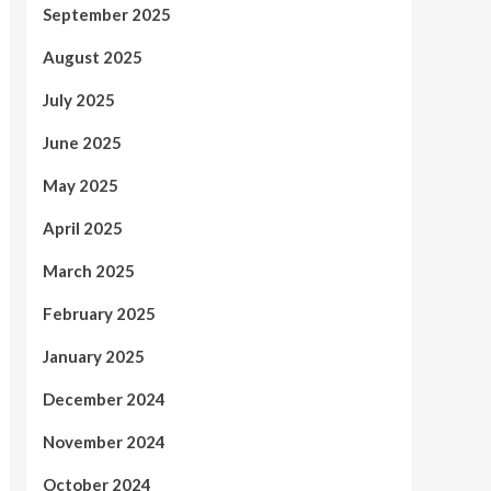
September 2025
August 2025
July 2025
June 2025
May 2025
April 2025
March 2025
February 2025
January 2025
December 2024
November 2024
October 2024