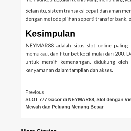
Selain itu, sistem transaksi cepat dan aman
dengan metode pilihan seperti transfer bank, e
Kesimpulan
NEYMAR88 adalah situs slot online paling
memukau, dan fitur bet kecil mulai dari 200.
untuk meraih kemenangan, didukung oleh s
kenyamanan dalam tampilan dan akses.
Post
Previous
SLOT 777 Gacor di NEYMAR88, Slot dengan Vis
Navigation
Mewah dan Peluang Menang Besar