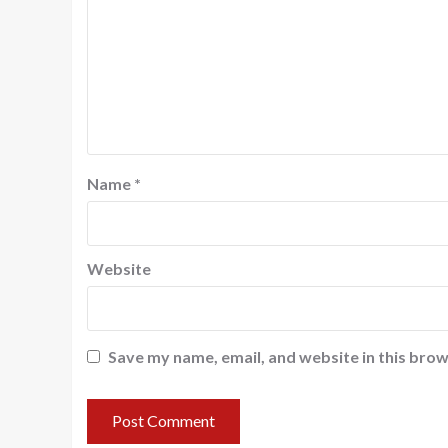
Name
*
Website
Save my name, email, and website in this brow