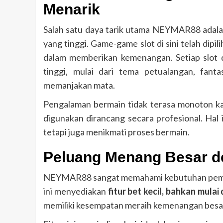
Menarik
Salah satu daya tarik utama NEYMAR88 adala
yang tinggi. Game-game slot di sini telah dip
dalam memberikan kemenangan. Setiap slot di
tinggi, mulai dari tema petualangan, fant
memanjakan mata.
Pengalaman bermain tidak terasa monoton kare
digunakan dirancang secara profesional. Ha
tetapi juga menikmati proses bermain.
Peluang Menang Besar d
NEYMAR88 sangat memahami kebutuhan pemain 
ini menyediakan
fitur bet kecil, bahkan mulai
memiliki kesempatan meraih kemenangan besar b