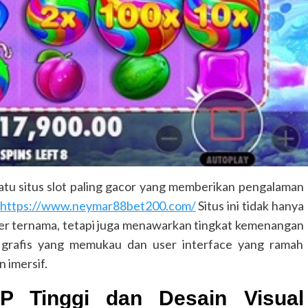
atu situs slot paling gacor yang memberikan pengalaman
https://www.neymar88bet200.com/
Situs ini tidak hanya
ider ternama, tetapi juga menawarkan tingkat kemenangan
an grafis yang memukau dan user interface yang ramah
 imersif.
P Tinggi dan Desain Visual