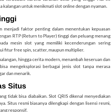
ua kalangan untuk menikmati slot online dengan nyaman.
inggi
nan menjadi faktor penting dalam menentukan kepuasan
engan RTP (Return to Player) tinggi dan peluang menang
 pada mesin slot yang memiliki kecenderungan sering
fitur free spin, scatter, maupun multiplier.
petualangan, hingga cerita modern, menambah keseruan dan
isa mengeksplorasi berbagai jenis slot tanpa merasa
gar dan menarik.
s Situs
ang tidak bisa diabaikan. Slot QRIS dikenal menyediakan
a. Situs resmi biasanya dilengkapi dengan lisensi resmi,
yang responsif.