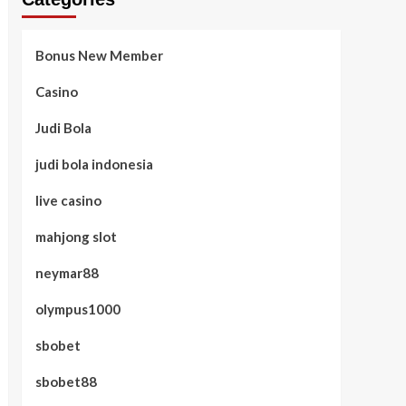
Bonus New Member
Casino
Judi Bola
judi bola indonesia
live casino
mahjong slot
neymar88
olympus1000
sbobet
sbobet88