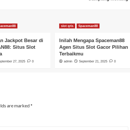
paceman88
slot qris
Spaceman88
n Jackpot Besar di
Inilah Mengapa Spaceman88
88: Situs Slot
Agen Situs Slot Gacor Pilihan
a
Terbaikmu
eptember 27, 2025
0
admin
September 21, 2025
0
elds are marked
*