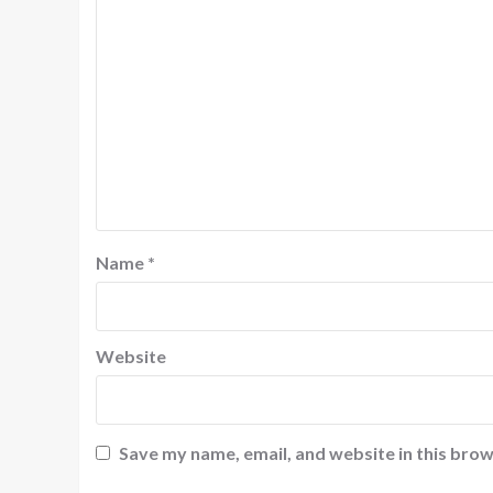
Name
*
Website
Save my name, email, and website in this brow