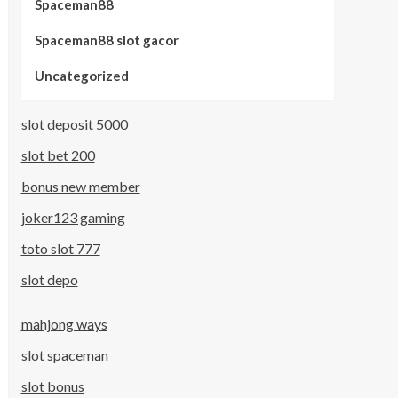
Spaceman88
Spaceman88 slot gacor
Uncategorized
slot deposit 5000
slot bet 200
bonus new member
joker123 gaming
toto slot 777
slot depo
mahjong ways
slot spaceman
slot bonus