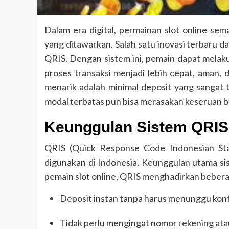
Dalam era digital, permainan slot online se
yang ditawarkan. Salah satu inovasi terbaru d
QRIS. Dengan sistem ini, pemain dapat mela
proses transaksi menjadi lebih cepat, aman, 
menarik adalah minimal deposit yang sangat 
modal terbatas pun bisa merasakan keseruan be
Keunggulan Sistem QRIS 
QRIS (Quick Response Code Indonesian Sta
digunakan di Indonesia. Keunggulan utama si
pemain slot online, QRIS menghadirkan bebera
Deposit instan tanpa harus menunggu konf
Tidak perlu mengingat nomor rekening atau