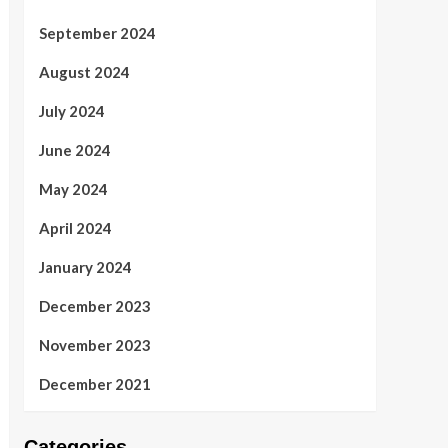
September 2024
August 2024
July 2024
June 2024
May 2024
April 2024
January 2024
December 2023
November 2023
December 2021
Categories