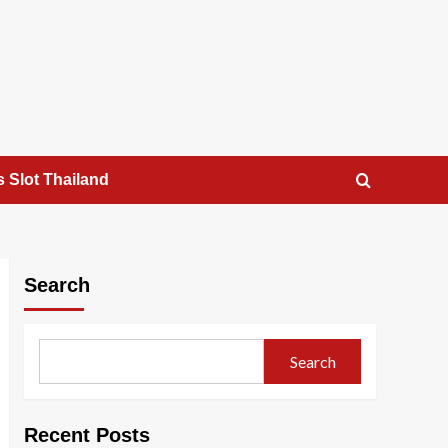
s Slot Thailand
Search
Search
Recent Posts