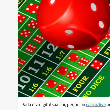
Pada era digital saat ini, perjudian
casino live
on