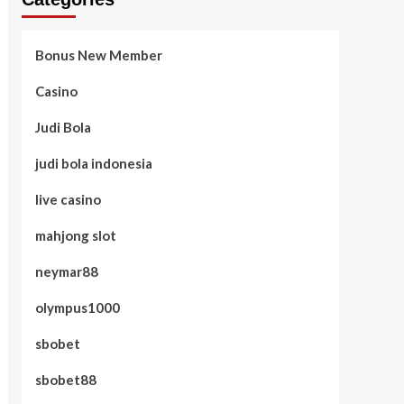
Bonus New Member
Casino
Judi Bola
judi bola indonesia
live casino
mahjong slot
neymar88
olympus1000
sbobet
sbobet88