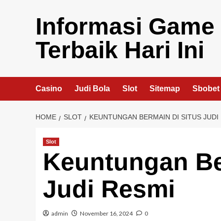
Skip
to
Informasi Game
content
Terbaik Hari Ini
Casino
Judi Bola
Slot
Sitemap
Sbobet
HOME
SLOT
KEUNTUNGAN BERMAIN DI SITUS JUDI
Slot
Keuntungan Be
Judi Resmi
admin
November 16, 2024
0