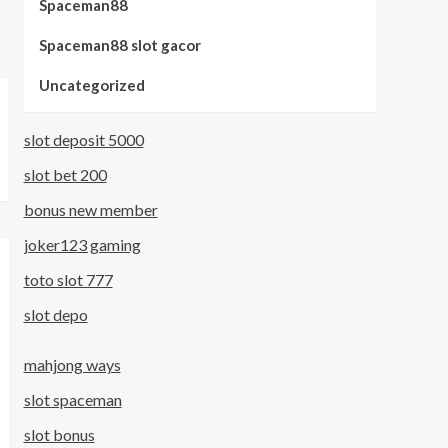
Spaceman88
Spaceman88 slot gacor
Uncategorized
slot deposit 5000
slot bet 200
bonus new member
joker123 gaming
toto slot 777
slot depo
mahjong ways
slot spaceman
slot bonus