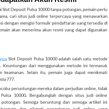
Slot Deposit Pulsa 10000 tanpa potongan, pemain perlu
ma, cari situs judi online terpercaya yang menawarkan
asi dengan mengisi formulir pendaftaran yang tersedia di
 pemain akan menerima akun resmi yang dapat digunakan
anza
Slot Deposit Pulsa 10000 adalah salah satu metode
udi. Keuntungan dari menggunakan metode ini termasuk
n keamanan. Selain itu, pemain juga dapat menikmati
sla 777.
coba peruntungan mereka dalam perjudian online, tidak
Pulsa 10000. Bergabunglah dengan situs judi online
 potongan. Semoga beruntung dan semoga artikel ini
bermain dan nikmati pengalaman judi online yang