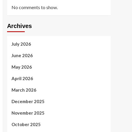
No comments to show.
Archives
July 2026
June 2026
May 2026
April 2026
March 2026
December 2025
November 2025
October 2025