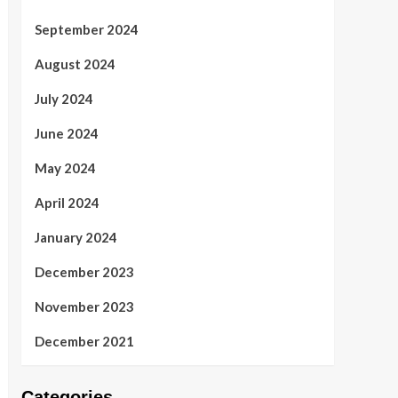
September 2024
August 2024
July 2024
June 2024
May 2024
April 2024
January 2024
December 2023
November 2023
December 2021
Categories