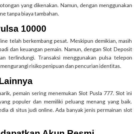
 potongan yang dikenakan. Namun, dengan menggunakan
line tanpa biaya tambahan.
ulsa 10000
nline telah berkembang pesat. Meskipun demikian, masih
badi dan keuangan pemain. Namun, dengan Slot Deposit
n terlindungi. Transaksi menggunakan pulsa telepon
 mengurangi risiko penipuan dan pencurian identitas.
 Lainnya
arik, pemain sering menemukan Slot Pusla 777. Slot ini
 yang populer dan memiliki peluang menang yang baik.
ia di situs judi online. Ada banyak jenis permainan slot
ndapatkan Akun Resmi