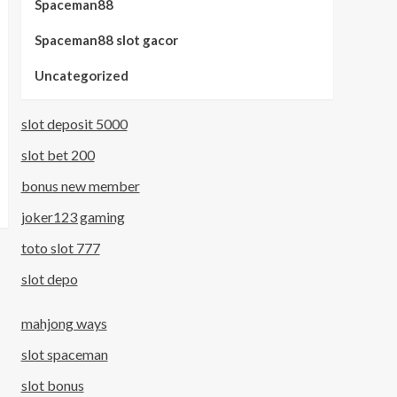
Spaceman88
Spaceman88 slot gacor
Uncategorized
slot deposit 5000
slot bet 200
bonus new member
joker123 gaming
toto slot 777
slot depo
mahjong ways
slot spaceman
slot bonus