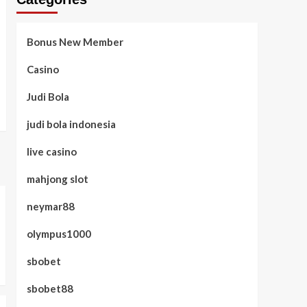
Bonus New Member
Casino
Judi Bola
judi bola indonesia
live casino
mahjong slot
neymar88
olympus1000
sbobet
sbobet88