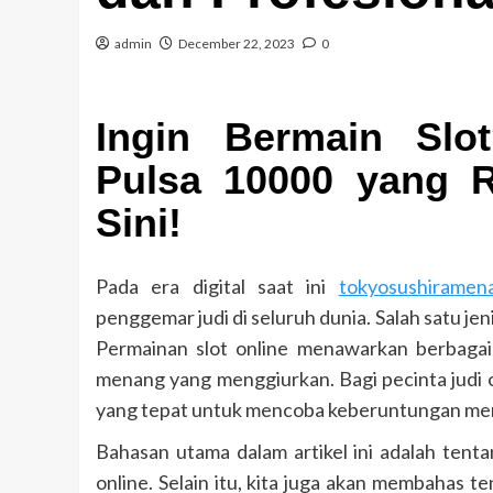
admin
December 22, 2023
0
Ingin Bermain Slo
Pulsa 10000 yang R
Sini!
Pada era digital saat ini
tokyosushiramena
penggemar judi di seluruh dunia. Salah satu jeni
Permainan slot online menawarkan berbagai
menang yang menggiurkan. Bagi pecinta judi on
yang tepat untuk mencoba keberuntungan me
Bahasan utama dalam artikel ini adalah tenta
online. Selain itu, kita juga akan membahas 