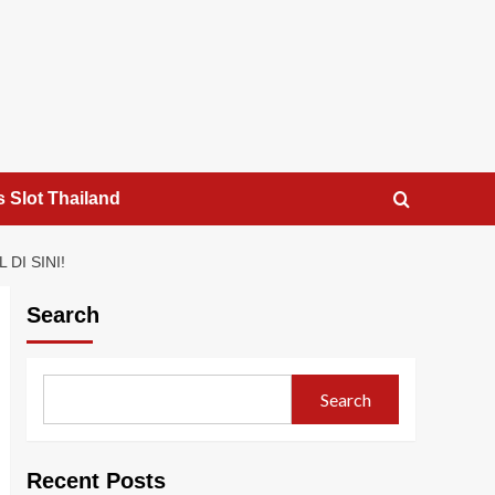
s Slot Thailand
DI SINI!
Search
Search
Recent Posts