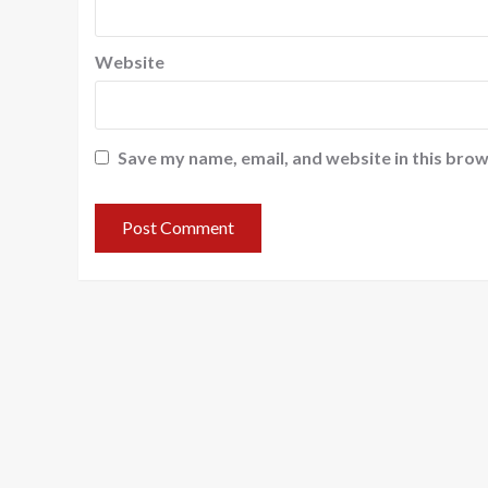
Website
Save my name, email, and website in this brow