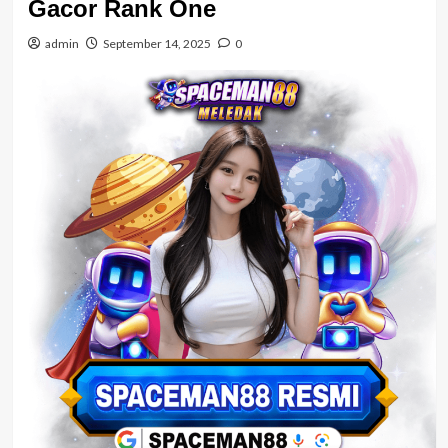
Gacor Rank One
admin
September 14, 2025
0