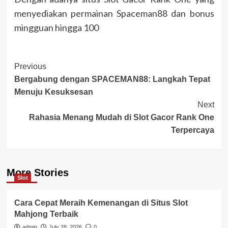
menyediakan permainan Spaceman88 dan bonus
mingguan hingga 100
Post
Previous
Bergabung dengan SPACEMAN88: Langkah Tepat
Navigation
Menuju Kesuksesan
Next
Rahasia Menang Mudah di Slot Gacor Rank One
Terpercaya
More Stories
Slot
Cara Cepat Meraih Kemenangan di Situs Slot
Mahjong Terbaik
admin
July 28, 2026
0