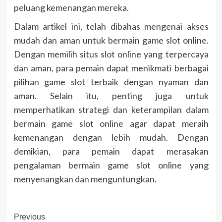
peluang kemenangan mereka.
Dalam artikel ini, telah dibahas mengenai akses
mudah dan aman untuk bermain game slot online.
Dengan memilih situs slot online yang terpercaya
dan aman, para pemain dapat menikmati berbagai
pilihan game slot terbaik dengan nyaman dan
aman. Selain itu, penting juga untuk
memperhatikan strategi dan keterampilan dalam
bermain game slot online agar dapat meraih
kemenangan dengan lebih mudah. Dengan
demikian, para pemain dapat merasakan
pengalaman bermain game slot online yang
menyenangkan dan menguntungkan.
Post
Previous