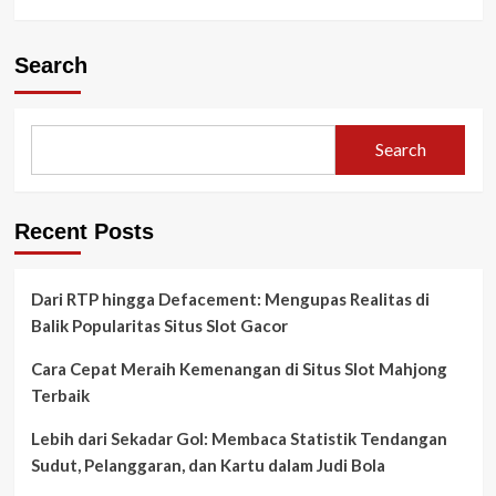
Search
Search
Recent Posts
Dari RTP hingga Defacement: Mengupas Realitas di
Balik Popularitas Situs Slot Gacor
Cara Cepat Meraih Kemenangan di Situs Slot Mahjong
Terbaik
Lebih dari Sekadar Gol: Membaca Statistik Tendangan
Sudut, Pelanggaran, dan Kartu dalam Judi Bola