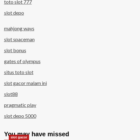
toto slot 777
slot depo
mahjong ways
slot spaceman
slot bonus
gates of olympus
situs toto slot
slot gacor malam ini
slot88
pragmatic play
slot depo 5000
You may have missed
slot gacor