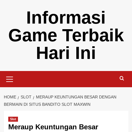
Skip
Informasi
to
content
Game Terbaik
Hari Ini
Primary
Menu
HOME
SLOT
MERAUP KEUNTUNGAN BESAR DENGAN
BERMAIN DI SITUS BANDITO SLOT MAXWIN
Slot
Meraup Keuntungan Besar