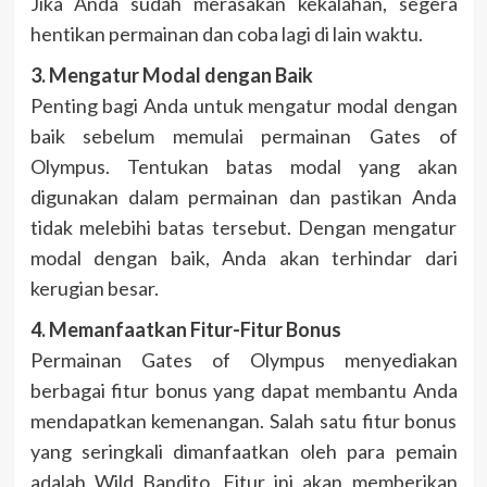
Jika Anda sudah merasakan kekalahan, segera
hentikan permainan dan coba lagi di lain waktu.
3. Mengatur Modal dengan Baik
Penting bagi Anda untuk mengatur modal dengan
baik sebelum memulai permainan Gates of
Olympus. Tentukan batas modal yang akan
digunakan dalam permainan dan pastikan Anda
tidak melebihi batas tersebut. Dengan mengatur
modal dengan baik, Anda akan terhindar dari
kerugian besar.
4. Memanfaatkan Fitur-Fitur Bonus
Permainan Gates of Olympus menyediakan
berbagai fitur bonus yang dapat membantu Anda
mendapatkan kemenangan. Salah satu fitur bonus
yang seringkali dimanfaatkan oleh para pemain
adalah Wild Bandito. Fitur ini akan memberikan