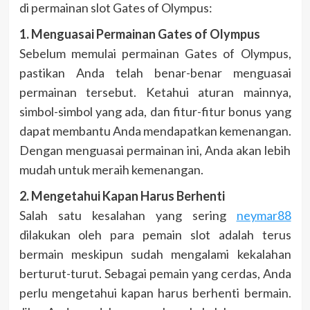
di permainan slot Gates of Olympus:
1. Menguasai Permainan Gates of Olympus
Sebelum memulai permainan Gates of Olympus,
pastikan Anda telah benar-benar menguasai
permainan tersebut. Ketahui aturan mainnya,
simbol-simbol yang ada, dan fitur-fitur bonus yang
dapat membantu Anda mendapatkan kemenangan.
Dengan menguasai permainan ini, Anda akan lebih
mudah untuk meraih kemenangan.
2. Mengetahui Kapan Harus Berhenti
Salah satu kesalahan yang sering
neymar88
dilakukan oleh para pemain slot adalah terus
bermain meskipun sudah mengalami kekalahan
berturut-turut. Sebagai pemain yang cerdas, Anda
perlu mengetahui kapan harus berhenti bermain.