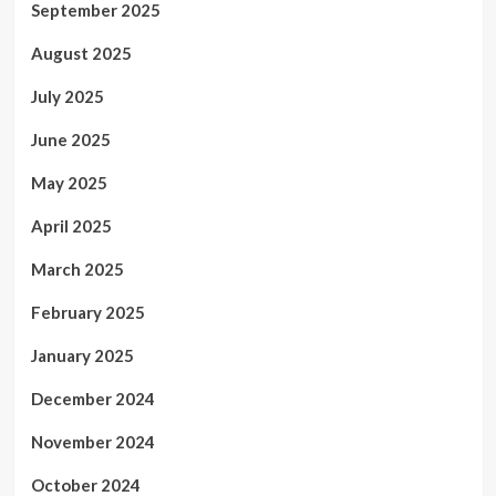
September 2025
August 2025
July 2025
June 2025
May 2025
April 2025
March 2025
February 2025
January 2025
December 2024
November 2024
October 2024