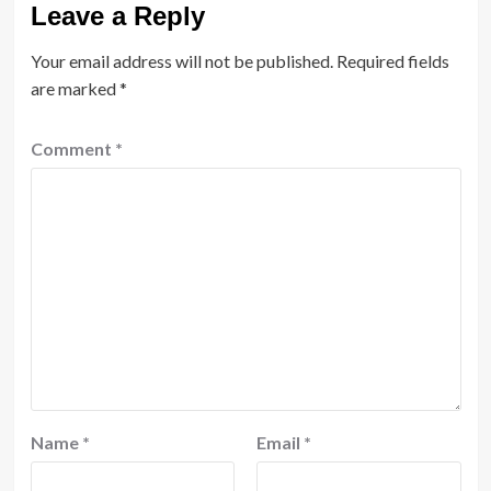
Leave a Reply
Your email address will not be published.
Required fields
are marked
*
Comment
*
Name
*
Email
*