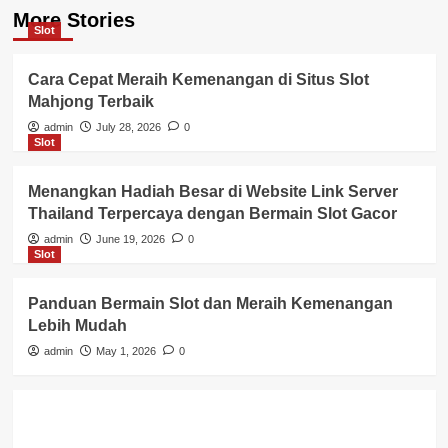
More Stories
Slot
Cara Cepat Meraih Kemenangan di Situs Slot
Mahjong Terbaik
admin
July 28, 2026
0
Slot
Menangkan Hadiah Besar di Website Link Server
Thailand Terpercaya dengan Bermain Slot Gacor
admin
June 19, 2026
0
Slot
Panduan Bermain Slot dan Meraih Kemenangan
Lebih Mudah
admin
May 1, 2026
0