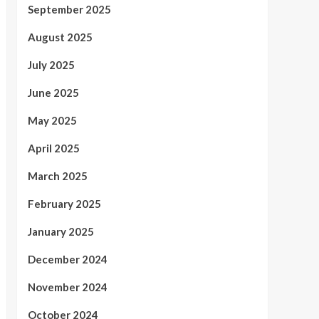
September 2025
August 2025
July 2025
June 2025
May 2025
April 2025
March 2025
February 2025
January 2025
December 2024
November 2024
October 2024