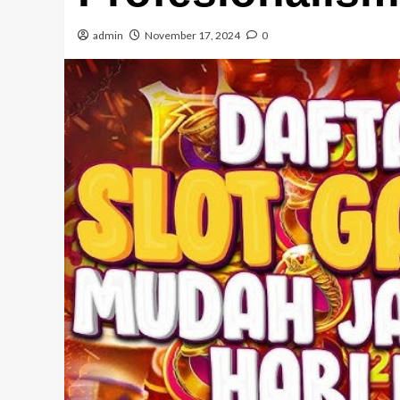
admin
November 17, 2024
0