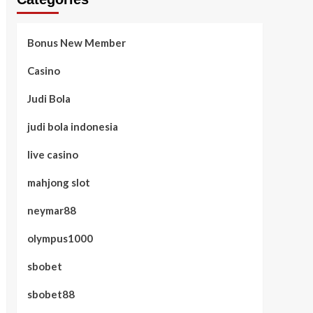
Bonus New Member
Casino
Judi Bola
judi bola indonesia
live casino
mahjong slot
neymar88
olympus1000
sbobet
sbobet88