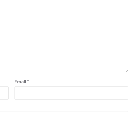
Email
*