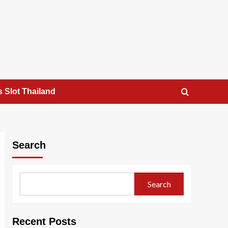
s Slot Thailand
Search
Search
Recent Posts