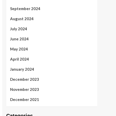
September 2024
August 2024
July 2024
June 2024
May 2024
April 2024
January 2024
December 2023
November 2023
December 2021
Categories