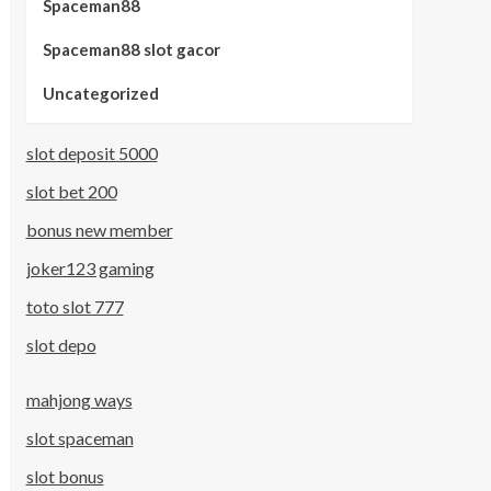
Spaceman88
Spaceman88 slot gacor
Uncategorized
slot deposit 5000
slot bet 200
bonus new member
joker123 gaming
toto slot 777
slot depo
mahjong ways
slot spaceman
slot bonus