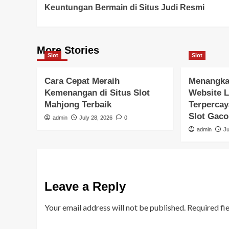
Keuntungan Bermain di Situs Judi Resmi
Navigation
More Stories
Slot
Slot
Cara Cepat Meraih
Menangka
Kemenangan di Situs Slot
Website L
Mahjong Terbaik
Terperca
Slot Gaco
admin
July 28, 2026
0
admin
J
Leave a Reply
Your email address will not be published.
Required fi