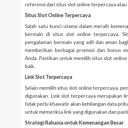
referensi dari situs slot online terpercaya atau
Situs Slot Online Terpercaya
Salah satu kunci utama dalam meraih kemena
bermain di situs slot online terpercaya. S
pengalaman bermain yang adil dan aman bagi p
memberikan berbagai promosi dan bonus m
Anda. Pastikan untuk memilih situs slot online
baik.
Link Slot Terpercaya
Selain memilih situs slot online terpercaya, p
digunakan. Link slot terpercaya merupakan l
tidak perlu khawatir akan kehilangan data prib
untuk memeriksa link yang digunakan dan pastik
Strategi Rahasia untuk Kemenangan Besar