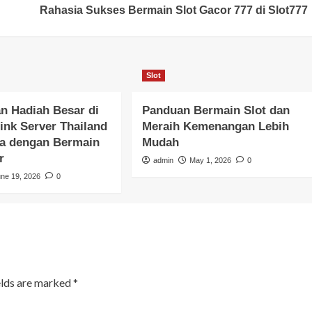
Rahasia Sukses Bermain Slot Gacor 777 di Slot777
Slot
n Hadiah Besar di
Panduan Bermain Slot dan
ink Server Thailand
Meraih Kemenangan Lebih
ya dengan Bermain
Mudah
r
admin
May 1, 2026
0
une 19, 2026
0
elds are marked
*