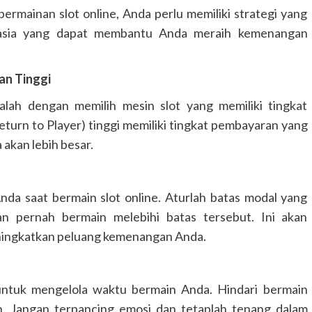
rmainan slot online, Anda perlu memiliki strategi yang
ahasia yang dapat membantu Anda meraih kemenangan
an Tinggi
alah dengan memilih mesin slot yang memiliki tingkat
turn to Player) tinggi memiliki tingkat pembayaran yang
akan lebih besar.
da saat bermain slot online. Aturlah batas modal yang
 pernah bermain melebihi batas tersebut. Ini akan
ingkatkan peluang kemenangan Anda.
 untuk mengelola waktu bermain Anda. Hindari bermain
in. Jangan terpancing emosi dan tetaplah tenang dalam