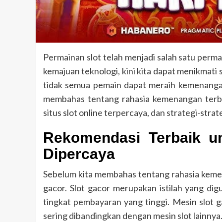
Permainan slot telah menjadi salah satu permai
kemajuan teknologi, kini kita dapat menikmati s
tidak semua pemain dapat meraih kemenangan b
membahas tentang rahasia kemenangan terbes
situs slot online terpercaya, dan strategi-s
Rekomendasi Terbaik u
Dipercaya
Sebelum kita membahas tentang rahasia kemena
gacor. Slot gacor merupakan istilah yang di
tingkat pembayaran yang tinggi. Mesin slot
sering dibandingkan dengan mesin slot lainny