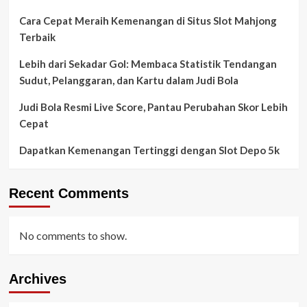
Cara Cepat Meraih Kemenangan di Situs Slot Mahjong
Terbaik
Lebih dari Sekadar Gol: Membaca Statistik Tendangan
Sudut, Pelanggaran, dan Kartu dalam Judi Bola
Judi Bola Resmi Live Score, Pantau Perubahan Skor Lebih
Cepat
Dapatkan Kemenangan Tertinggi dengan Slot Depo 5k
Recent Comments
No comments to show.
Archives