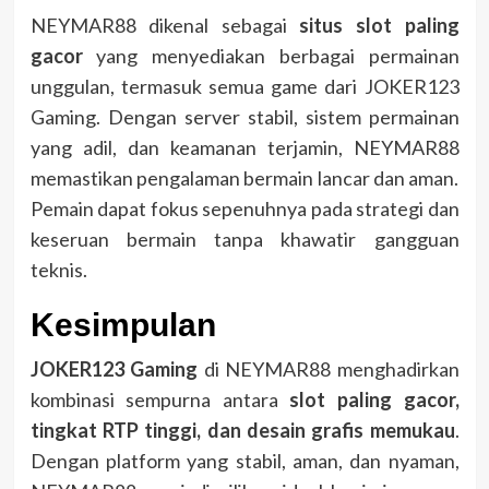
NEYMAR88 dikenal sebagai
situs slot paling
gacor
yang menyediakan berbagai permainan
unggulan, termasuk semua game dari JOKER123
Gaming. Dengan server stabil, sistem permainan
yang adil, dan keamanan terjamin, NEYMAR88
memastikan pengalaman bermain lancar dan aman.
Pemain dapat fokus sepenuhnya pada strategi dan
keseruan bermain tanpa khawatir gangguan
teknis.
Kesimpulan
JOKER123 Gaming
di NEYMAR88 menghadirkan
kombinasi sempurna antara
slot paling gacor,
tingkat RTP tinggi, dan desain grafis memukau
.
Dengan platform yang stabil, aman, dan nyaman,