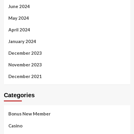
June 2024
May 2024
April 2024
January 2024
December 2023
November 2023
December 2021
Categories
Bonus New Member
Casino