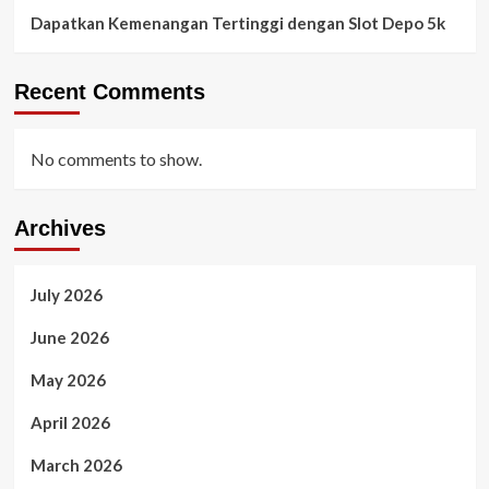
Dapatkan Kemenangan Tertinggi dengan Slot Depo 5k
Recent Comments
No comments to show.
Archives
July 2026
June 2026
May 2026
April 2026
March 2026