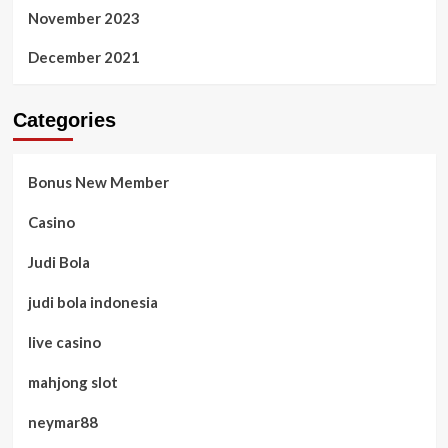
November 2023
December 2021
Categories
Bonus New Member
Casino
Judi Bola
judi bola indonesia
live casino
mahjong slot
neymar88