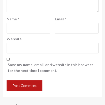
Name
*
Email
*
Website
Save my name, email, and website in this browser
for the next time I comment.