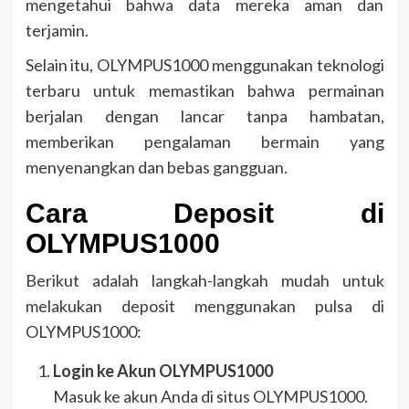
mengetahui bahwa data mereka aman dan
terjamin.
Selain itu, OLYMPUS1000 menggunakan teknologi
terbaru untuk memastikan bahwa permainan
berjalan dengan lancar tanpa hambatan,
memberikan pengalaman bermain yang
menyenangkan dan bebas gangguan.
Cara Deposit di
OLYMPUS1000
Berikut adalah langkah-langkah mudah untuk
melakukan deposit menggunakan pulsa di
OLYMPUS1000:
Login ke Akun OLYMPUS1000
Masuk ke akun Anda di situs OLYMPUS1000.