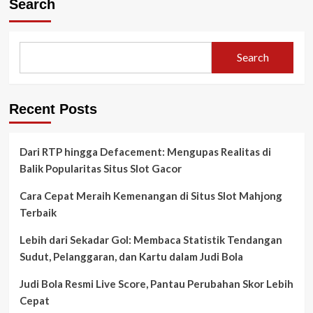
Search
Search
Recent Posts
Dari RTP hingga Defacement: Mengupas Realitas di
Balik Popularitas Situs Slot Gacor
Cara Cepat Meraih Kemenangan di Situs Slot Mahjong
Terbaik
Lebih dari Sekadar Gol: Membaca Statistik Tendangan
Sudut, Pelanggaran, dan Kartu dalam Judi Bola
Judi Bola Resmi Live Score, Pantau Perubahan Skor Lebih
Cepat