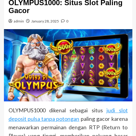
OLYMPUS1000: Situs Slot Paling
Gacor
admin
January 28, 2025
0
OLYMPUS1000 dikenal sebagai situs
judi slot
deposit pulsa tanpa potongan
paling gacor karena
menawarkan permainan dengan RTP (Return to
Player) yang tinggi, memberikan peluang besar