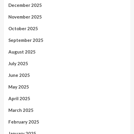
December 2025
November 2025
October 2025
September 2025
August 2025
July 2025
June 2025
May 2025
April 2025
March 2025
February 2025
January 2025