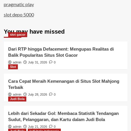
pragmatic play
slot depo 5000
You may have missed
slot gacor
Dari RTP hingga Defacement: Mengupas Realitas di
Balik Popularitas Situs Slot Gacor
admin
July 31, 2026
0
Slot
Cara Cepat Meraih Kemenangan di Situs Slot Mahjong
Terbaik
admin
July 28, 2026
0
Judi Bola
Lebih dari Sekadar Gol: Membaca Statistik Tendangan
Sudut, Pelanggaran, dan Kartu dalam Judi Bola
admin
July 21, 2026
0