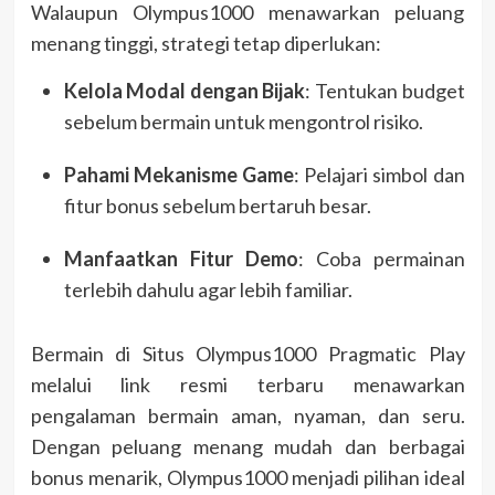
Walaupun Olympus1000 menawarkan peluang
menang tinggi, strategi tetap diperlukan:
Kelola Modal dengan Bijak
: Tentukan budget
sebelum bermain untuk mengontrol risiko.
Pahami Mekanisme Game
: Pelajari simbol dan
fitur bonus sebelum bertaruh besar.
Manfaatkan Fitur Demo
: Coba permainan
terlebih dahulu agar lebih familiar.
Bermain di Situs Olympus1000 Pragmatic Play
melalui link resmi terbaru menawarkan
pengalaman bermain aman, nyaman, dan seru.
Dengan peluang menang mudah dan berbagai
bonus menarik, Olympus1000 menjadi pilihan ideal