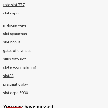
toto slot 777
slot depo
mahjong ways
slot spaceman
slot bonus
gates of olympus
situs toto slot
slot gacor malam ini
slot88
pragmatic play
slot depo 5000
You may have missed