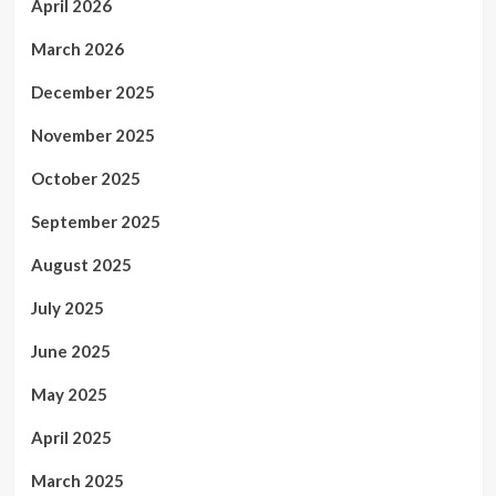
April 2026
March 2026
December 2025
November 2025
October 2025
September 2025
August 2025
July 2025
June 2025
May 2025
April 2025
March 2025