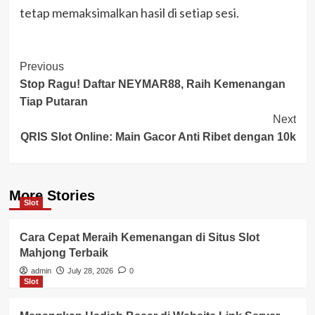
tetap memaksimalkan hasil di setiap sesi.
Post
Previous
Stop Ragu! Daftar NEYMAR88, Raih Kemenangan
Navigation
Tiap Putaran
Next
QRIS Slot Online: Main Gacor Anti Ribet dengan 10k
More Stories
Slot
Cara Cepat Meraih Kemenangan di Situs Slot
Mahjong Terbaik
admin
July 28, 2026
0
Slot