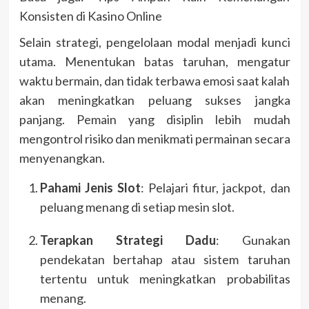
Konsisten di Kasino Online
Selain strategi, pengelolaan modal menjadi kunci
utama. Menentukan batas taruhan, mengatur
waktu bermain, dan tidak terbawa emosi saat kalah
akan meningkatkan peluang sukses jangka
panjang. Pemain yang disiplin lebih mudah
mengontrol risiko dan menikmati permainan secara
menyenangkan.
Pahami Jenis Slot
: Pelajari fitur, jackpot, dan
peluang menang di setiap mesin slot.
Terapkan Strategi Dadu
: Gunakan
pendekatan bertahap atau sistem taruhan
tertentu untuk meningkatkan probabilitas
menang.