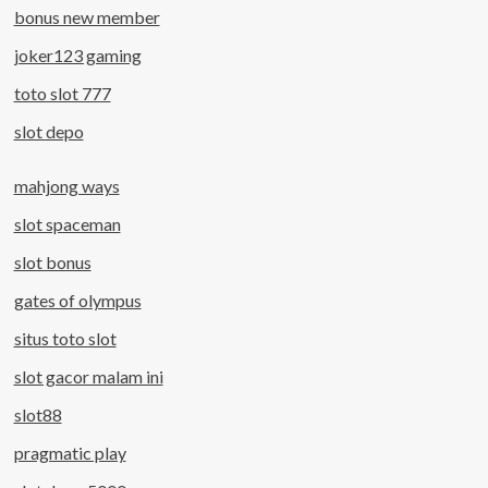
bonus new member
joker123 gaming
toto slot 777
slot depo
mahjong ways
slot spaceman
slot bonus
gates of olympus
situs toto slot
slot gacor malam ini
slot88
pragmatic play