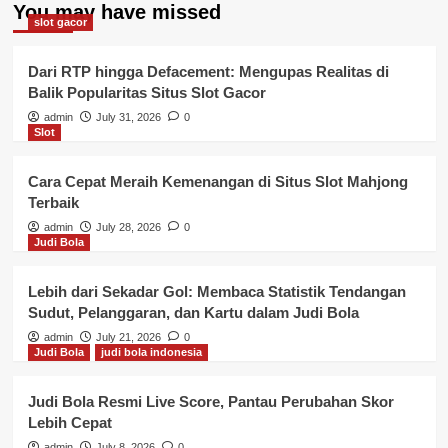
You may have missed
slot gacor
Dari RTP hingga Defacement: Mengupas Realitas di
Balik Popularitas Situs Slot Gacor
admin
July 31, 2026
0
Slot
Cara Cepat Meraih Kemenangan di Situs Slot Mahjong
Terbaik
admin
July 28, 2026
0
Judi Bola
Lebih dari Sekadar Gol: Membaca Statistik Tendangan
Sudut, Pelanggaran, dan Kartu dalam Judi Bola
admin
July 21, 2026
0
Judi Bola
judi bola indonesia
Judi Bola Resmi Live Score, Pantau Perubahan Skor
Lebih Cepat
admin
July 8, 2026
0