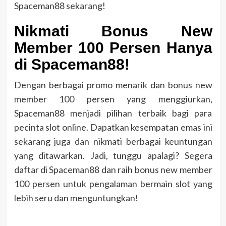
Spaceman88 sekarang!
Nikmati Bonus New
Member 100 Persen Hanya
di Spaceman88!
Dengan berbagai promo menarik dan bonus new
member 100 persen yang menggiurkan,
Spaceman88 menjadi pilihan terbaik bagi para
pecinta slot online. Dapatkan kesempatan emas ini
sekarang juga dan nikmati berbagai keuntungan
yang ditawarkan. Jadi, tunggu apalagi? Segera
daftar di Spaceman88 dan raih bonus new member
100 persen untuk pengalaman bermain slot yang
lebih seru dan menguntungkan!