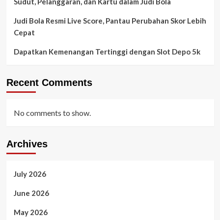
Sudut, Pelanggaran, dan Kartu dalam Judi Bola
Judi Bola Resmi Live Score, Pantau Perubahan Skor Lebih
Cepat
Dapatkan Kemenangan Tertinggi dengan Slot Depo 5k
Recent Comments
No comments to show.
Archives
July 2026
June 2026
May 2026