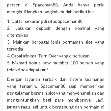
persen di Spaceman88, Anda hanya perlu
mengikuti langkah-langkah mudah berikut ini:
1. Daftar sekarang di situs Spaceman88
2. Lakukan deposit dengan nominal yang
ditentukan
3. Mainkan berbagai jenis permainan slot yang
tersedia
4. Capai minimal Turn Over yang diperlukan
5. Nikmati bonus new member 100 persen yang
telah Anda dapatkan!
Dengan layanan terbaik dan sistem keamanan
yang terjamin, Spaceman88 siap memberikan
pengalaman bermain slot yang menyenangkan dan
menguntungkan bagi para membernya. Jadi,
jangan ragu lagi untuk bergabung dan bermain di