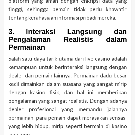
platform yang aman dengan enkripsi data yang
tinggi, sehingga pemain tidak perlu khawatir
tentang kerahasiaan informasi pribadi mereka.
3. Interaksi Langsung dan
Pengalaman Realistis dalam
Permainan
Salah satu daya tarik utama dari live casino adalah
kemampuan untuk berinteraksi langsung dengan
dealer dan pemain lainnya. Permainan dadu besar
kecil dimainkan dalam suasana yang sangat mirip
dengan kasino fisik, dan hal ini memberikan
pengalaman yang sangat realistis. Dengan adanya
dealer profesional yang memandu jalannya
permainan, para pemain dapat merasakan sensasi
yang lebih hidup, mirip seperti bermain di kasino
langsung.