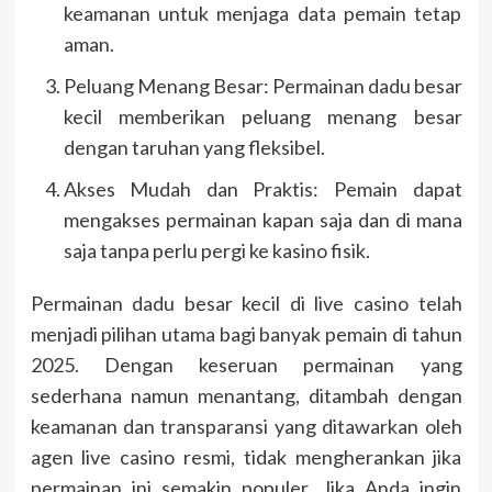
keamanan untuk menjaga data pemain tetap
aman.
Peluang Menang Besar: Permainan dadu besar
kecil memberikan peluang menang besar
dengan taruhan yang fleksibel.
Akses Mudah dan Praktis: Pemain dapat
mengakses permainan kapan saja dan di mana
saja tanpa perlu pergi ke kasino fisik.
Permainan dadu besar kecil di live casino telah
menjadi pilihan utama bagi banyak pemain di tahun
2025. Dengan keseruan permainan yang
sederhana namun menantang, ditambah dengan
keamanan dan transparansi yang ditawarkan oleh
agen live casino resmi, tidak mengherankan jika
permainan ini semakin populer. Jika Anda ingin