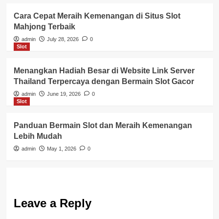
Cara Cepat Meraih Kemenangan di Situs Slot
Mahjong Terbaik
admin
July 28, 2026
0
Slot
Menangkan Hadiah Besar di Website Link Server
Thailand Terpercaya dengan Bermain Slot Gacor
admin
June 19, 2026
0
Slot
Panduan Bermain Slot dan Meraih Kemenangan
Lebih Mudah
admin
May 1, 2026
0
Leave a Reply