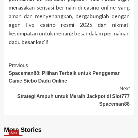
merasakan sensasi bermain di casino online yang
aman dan menyenangkan, bergabunglah dengan
agen live casino resmi 2025 dan nikmati
kesempatan untuk menang besar dalam permainan
dadu besar kecil!
Post
Previous
Spaceman88: Pilihan Terbaik untuk Penggemar
Navigation
Game Sicbo Dadu Online
Next
Strategi Ampuh untuk Meraih Jackpot di Slot777
Spaceman88
More Stories
Slot