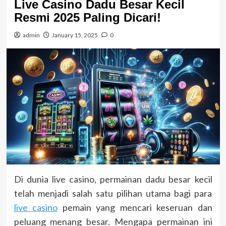
Live Casino Dadu Besar Kecil
Resmi 2025 Paling Dicari!
admin
January 15, 2025
0
Di dunia live casino, permainan dadu besar kecil
telah menjadi salah satu pilihan utama bagi para
live casino
pemain yang mencari keseruan dan
peluang menang besar. Mengapa permainan ini