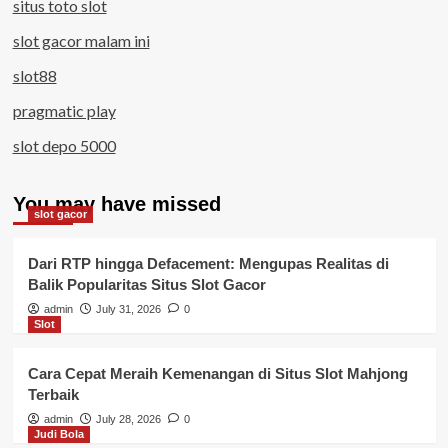
situs toto slot
slot gacor malam ini
slot88
pragmatic play
slot depo 5000
You may have missed
slot gacor
Dari RTP hingga Defacement: Mengupas Realitas di
Balik Popularitas Situs Slot Gacor
admin
July 31, 2026
0
Slot
Cara Cepat Meraih Kemenangan di Situs Slot Mahjong
Terbaik
admin
July 28, 2026
0
Judi Bola