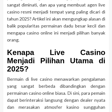
sangat diminati, dan apa yang membuat agen live
casino resmi menjadi tempat yang paling dicari di
tahun 2025? Artikel ini akan mengungkap alasan di
balik popularitas permainan dadu besar kecil dan
mengapa casino online ini menjadi pilihan banyak
orang.
Kenapa Live Casino
Menjadi Pilihan Utama di
2025?
Bermain di live casino menawarkan pengalaman
yang sangat berbeda dibandingkan dengan
permainan casino online biasa. Di sini, para pemain
dapat berinteraksi langsung dengan dealer nyata
dan merasakan atmosfer kasino sungguhan