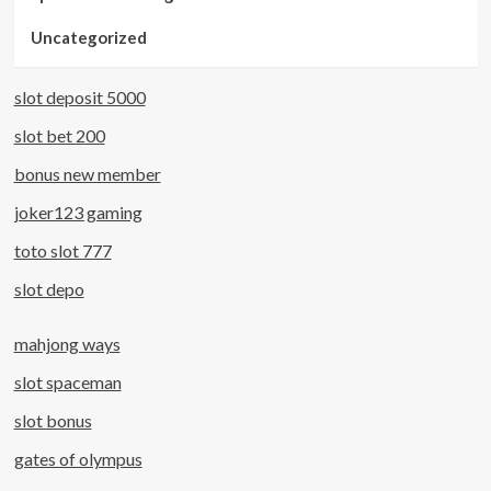
Uncategorized
slot deposit 5000
slot bet 200
bonus new member
joker123 gaming
toto slot 777
slot depo
mahjong ways
slot spaceman
slot bonus
gates of olympus