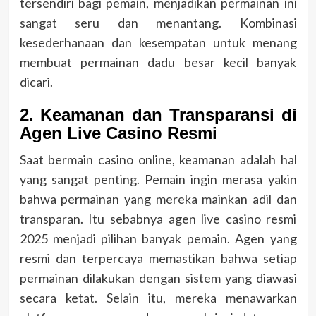
tersendiri bagi pemain, menjadikan permainan ini
sangat seru dan menantang. Kombinasi
kesederhanaan dan kesempatan untuk menang
membuat permainan dadu besar kecil banyak
dicari.
2. Keamanan dan Transparansi di
Agen Live Casino Resmi
Saat bermain casino online, keamanan adalah hal
yang sangat penting. Pemain ingin merasa yakin
bahwa permainan yang mereka mainkan adil dan
transparan. Itu sebabnya agen live casino resmi
2025 menjadi pilihan banyak pemain. Agen yang
resmi dan terpercaya memastikan bahwa setiap
permainan dilakukan dengan sistem yang diawasi
secara ketat. Selain itu, mereka menawarkan