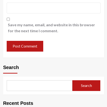
Save my name, email, and website in this browser
for the next time I comment.
Search
Search
Recent Posts