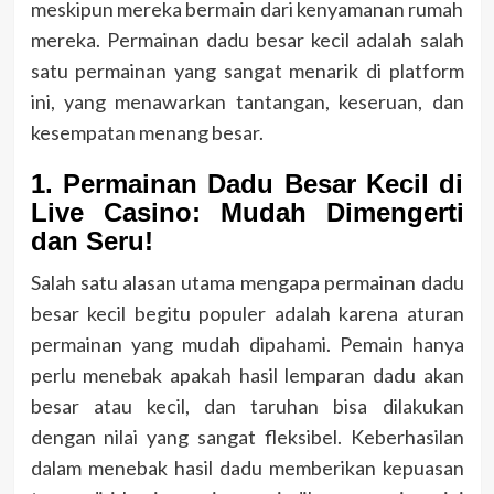
meskipun mereka bermain dari kenyamanan rumah
mereka. Permainan dadu besar kecil adalah salah
satu permainan yang sangat menarik di platform
ini, yang menawarkan tantangan, keseruan, dan
kesempatan menang besar.
1. Permainan Dadu Besar Kecil di
Live Casino: Mudah Dimengerti
dan Seru!
Salah satu alasan utama mengapa permainan dadu
besar kecil begitu populer adalah karena aturan
permainan yang mudah dipahami. Pemain hanya
perlu menebak apakah hasil lemparan dadu akan
besar atau kecil, dan taruhan bisa dilakukan
dengan nilai yang sangat fleksibel. Keberhasilan
dalam menebak hasil dadu memberikan kepuasan