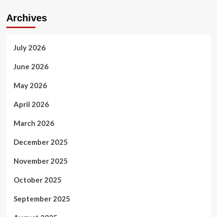
Archives
July 2026
June 2026
May 2026
April 2026
March 2026
December 2025
November 2025
October 2025
September 2025