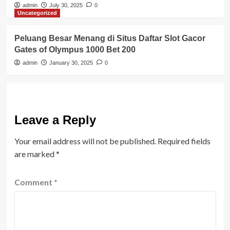
admin
July 30, 2025
0
Uncategorized
Peluang Besar Menang di Situs Daftar Slot Gacor
Gates of Olympus 1000 Bet 200
admin
January 30, 2025
0
Leave a Reply
Your email address will not be published.
Required fields
are marked
*
Comment
*