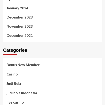
January 2024
December 2023
November 2023
December 2021
Categories
Bonus New Member
Casino
Judi Bola
judi bola indonesia
live casino