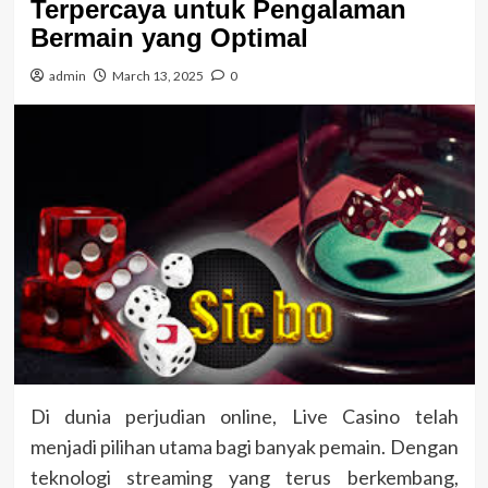
Terpercaya untuk Pengalaman
Bermain yang Optimal
admin
March 13, 2025
0
Di dunia perjudian online, Live Casino telah
menjadi pilihan utama bagi banyak pemain. Dengan
teknologi streaming yang terus berkembang,