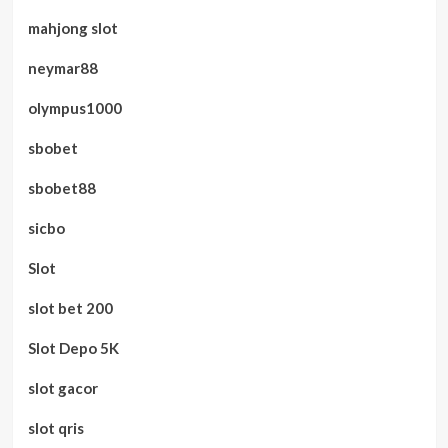
mahjong slot
neymar88
olympus1000
sbobet
sbobet88
sicbo
Slot
slot bet 200
Slot Depo 5K
slot gacor
slot qris