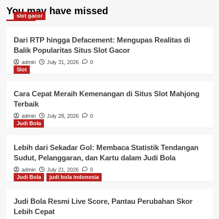
You may have missed
slot gacor
Dari RTP hingga Defacement: Mengupas Realitas di
Balik Popularitas Situs Slot Gacor
admin
July 31, 2026
0
Slot
Cara Cepat Meraih Kemenangan di Situs Slot Mahjong
Terbaik
admin
July 28, 2026
0
Judi Bola
Lebih dari Sekadar Gol: Membaca Statistik Tendangan
Sudut, Pelanggaran, dan Kartu dalam Judi Bola
admin
July 21, 2026
0
Judi Bola
judi bola indonesia
Judi Bola Resmi Live Score, Pantau Perubahan Skor
Lebih Cepat