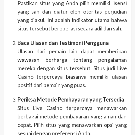
Pastikan situs yang Anda pilih memiliki lisensi
yang sah dan diatur oleh otoritas perjudian
yang diakui. Ini adalah indikator utama bahwa
situs tersebut beroperasi secara adil dan sah.
Baca Ulasan dan Testimoni Pengguna
Ulasan dari pemain lain dapat memberikan
wawasan berharga tentang pengalaman
mereka dengan situs tersebut. Situs judi Live
Casino terpercaya biasanya memiliki ulasan
positif dari pemain yang puas.
Periksa Metode Pembayaran yang Tersedia
Situs Live Casino terpercaya menawarkan
berbagai metode pembayaran yang aman dan
cepat. Pilih situs yang menawarkan opsi yang
sesuai dengan preferensi Anda.