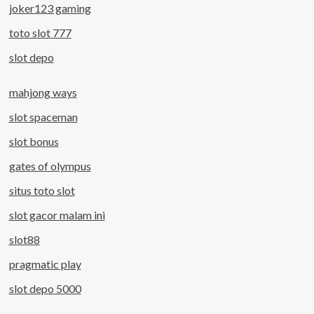
joker123 gaming
toto slot 777
slot depo
mahjong ways
slot spaceman
slot bonus
gates of olympus
situs toto slot
slot gacor malam ini
slot88
pragmatic play
slot depo 5000