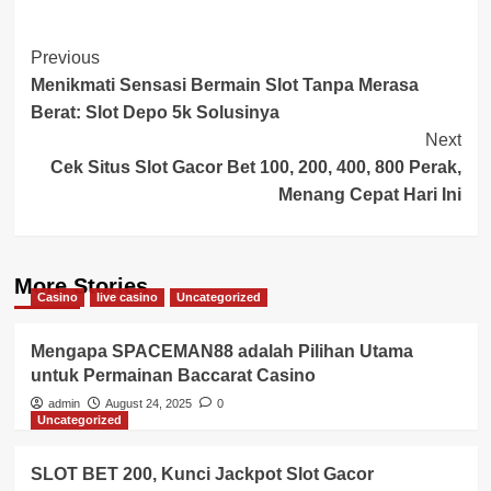
Post
Previous
Menikmati Sensasi Bermain Slot Tanpa Merasa
Navigation
Berat: Slot Depo 5k Solusinya
Next
Cek Situs Slot Gacor Bet 100, 200, 400, 800 Perak,
Menang Cepat Hari Ini
More Stories
Casino
live casino
Uncategorized
Mengapa SPACEMAN88 adalah Pilihan Utama
untuk Permainan Baccarat Casino
admin
August 24, 2025
0
Uncategorized
SLOT BET 200, Kunci Jackpot Slot Gacor