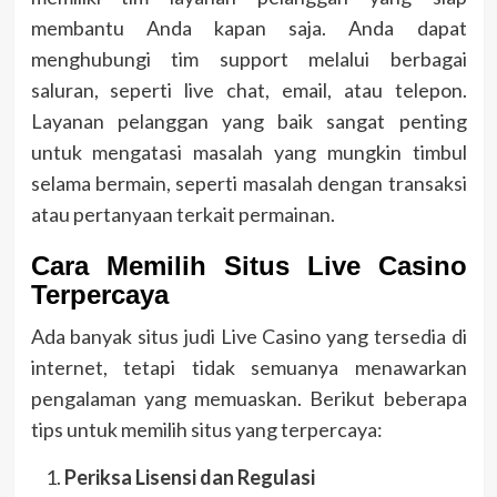
membantu Anda kapan saja. Anda dapat
menghubungi tim support melalui berbagai
saluran, seperti live chat, email, atau telepon.
Layanan pelanggan yang baik sangat penting
untuk mengatasi masalah yang mungkin timbul
selama bermain, seperti masalah dengan transaksi
atau pertanyaan terkait permainan.
Cara Memilih Situs Live Casino
Terpercaya
Ada banyak situs judi Live Casino yang tersedia di
internet, tetapi tidak semuanya menawarkan
pengalaman yang memuaskan. Berikut beberapa
tips untuk memilih situs yang terpercaya:
Periksa Lisensi dan Regulasi