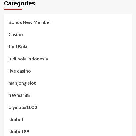
Categories
Bonus New Member
Casino
Judi Bola
judi bola indonesia
live casino
mahjong slot
neymar88
olympus1000
sbobet
sbobet88