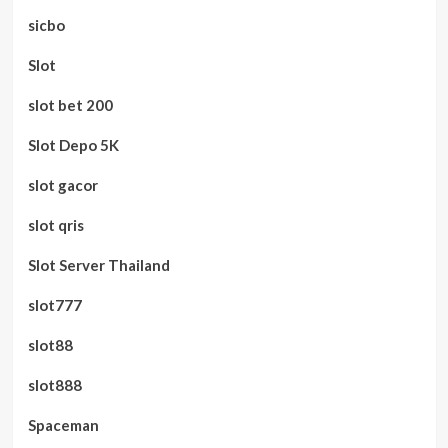
sicbo
Slot
slot bet 200
Slot Depo 5K
slot gacor
slot qris
Slot Server Thailand
slot777
slot88
slot888
Spaceman