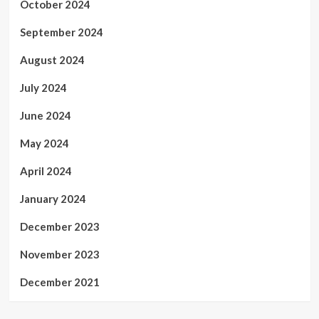
October 2024
September 2024
August 2024
July 2024
June 2024
May 2024
April 2024
January 2024
December 2023
November 2023
December 2021