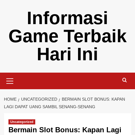
Skip
Informasi
to
content
Game Terbaik
Hari Ini
Primary
Menu
HOME
UNCATEGORIZED
BERMAIN SLOT BONUS: KAPAN
LAGI DAPAT UANG SAMBIL SENANG-SENANG
Uncategorized
Bermain Slot Bonus: Kapan Lagi