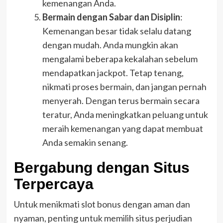
kemenangan Anda.
Bermain dengan Sabar dan Disiplin
:
Kemenangan besar tidak selalu datang
dengan mudah. Anda mungkin akan
mengalami beberapa kekalahan sebelum
mendapatkan jackpot. Tetap tenang,
nikmati proses bermain, dan jangan pernah
menyerah. Dengan terus bermain secara
teratur, Anda meningkatkan peluang untuk
meraih kemenangan yang dapat membuat
Anda semakin senang.
Bergabung dengan Situs
Terpercaya
Untuk menikmati slot bonus dengan aman dan
nyaman, penting untuk memilih situs perjudian