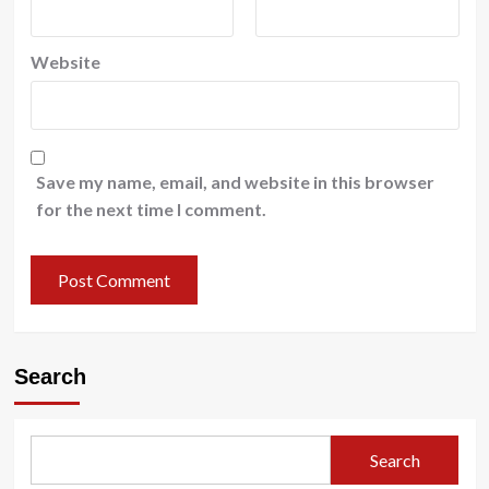
Website
Save my name, email, and website in this browser
for the next time I comment.
Search
Search