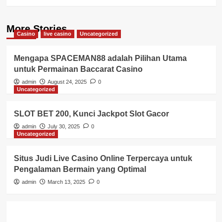
More Stories
Casino
live casino
Uncategorized
Mengapa SPACEMAN88 adalah Pilihan Utama
untuk Permainan Baccarat Casino
admin
August 24, 2025
0
Uncategorized
SLOT BET 200, Kunci Jackpot Slot Gacor
admin
July 30, 2025
0
Uncategorized
Situs Judi Live Casino Online Terpercaya untuk
Pengalaman Bermain yang Optimal
admin
March 13, 2025
0