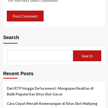
for the next time I comment.
Search
Search
Recent Posts
Dari RTP hingga Defacement: Mengupas Realitas di
Balik Popularitas Situs Slot Gacor
Cara Cepat Meraih Kemenangan di Situs Slot Mahjong