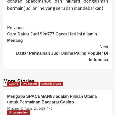
dengan Spaceman88 dan nikmati pengalaman
bermain judi online yang seru dan mendebarkan!
Post
Previous
Cara Daftar Judi Slot777 Gacor Hari Ini dijamin
Navigation
Menang
Next
Daftar Permainan Judi Online Paling Populer Di
Indonesia
More Stories
Casino
live casino
Uncategorized
Mengapa SPACEMAN88 adalah Pilihan Utama
untuk Permainan Baccarat Casino
admin
August 24, 2025
0
Uncategorized