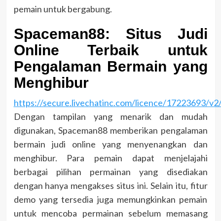
pemain untuk bergabung.
Spaceman88: Situs Judi
Online Terbaik untuk
Pengalaman Bermain yang
Menghibur
https://secure.livechatinc.com/licence/17223693/v2
Dengan tampilan yang menarik dan mudah
digunakan, Spaceman88 memberikan pengalaman
bermain judi online yang menyenangkan dan
menghibur. Para pemain dapat menjelajahi
berbagai pilihan permainan yang disediakan
dengan hanya mengakses situs ini. Selain itu, fitur
demo yang tersedia juga memungkinkan pemain
untuk mencoba permainan sebelum memasang