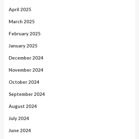
April 2025
March 2025
February 2025
January 2025
December 2024
November 2024
October 2024
September 2024
August 2024
July 2024
June 2024