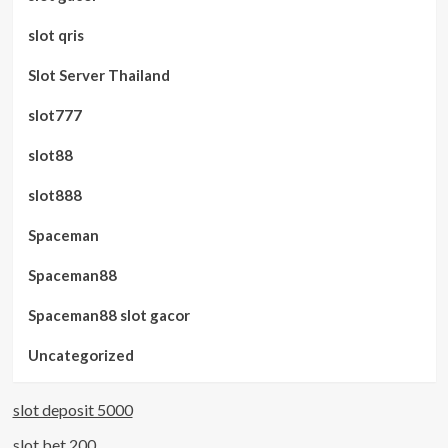
slot qris
Slot Server Thailand
slot777
slot88
slot888
Spaceman
Spaceman88
Spaceman88 slot gacor
Uncategorized
slot deposit 5000
slot bet 200