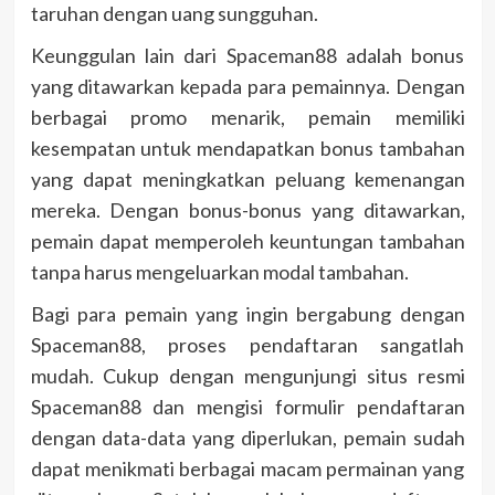
taruhan dengan uang sungguhan.
Keunggulan lain dari Spaceman88 adalah bonus
yang ditawarkan kepada para pemainnya. Dengan
berbagai promo menarik, pemain memiliki
kesempatan untuk mendapatkan bonus tambahan
yang dapat meningkatkan peluang kemenangan
mereka. Dengan bonus-bonus yang ditawarkan,
pemain dapat memperoleh keuntungan tambahan
tanpa harus mengeluarkan modal tambahan.
Bagi para pemain yang ingin bergabung dengan
Spaceman88, proses pendaftaran sangatlah
mudah. Cukup dengan mengunjungi situs resmi
Spaceman88 dan mengisi formulir pendaftaran
dengan data-data yang diperlukan, pemain sudah
dapat menikmati berbagai macam permainan yang