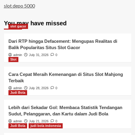
slot depo 5000
You may have missed
slot gacor
Dari RTP hingga Defacement: Mengupas Realitas di
Balik Popularitas Situs Slot Gacor
admin
July 31, 2026
0
Slot
Cara Cepat Meraih Kemenangan di Situs Slot Mahjong
Terbaik
admin
July 28, 2026
0
Judi Bola
Lebih dari Sekadar Gol: Membaca Statistik Tendangan
Sudut, Pelanggaran, dan Kartu dalam Judi Bola
admin
July 21, 2026
0
Judi Bola
judi bola indonesia