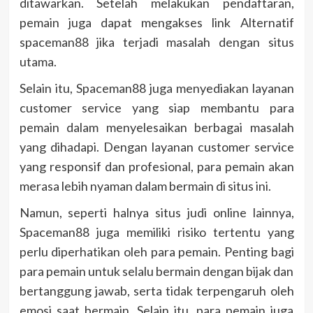
ditawarkan. Setelah melakukan pendaftaran,
pemain juga dapat mengakses link Alternatif
spaceman88 jika terjadi masalah dengan situs
utama.
Selain itu, Spaceman88 juga menyediakan layanan
customer service yang siap membantu para
pemain dalam menyelesaikan berbagai masalah
yang dihadapi. Dengan layanan customer service
yang responsif dan profesional, para pemain akan
merasa lebih nyaman dalam bermain di situs ini.
Namun, seperti halnya situs judi online lainnya,
Spaceman88 juga memiliki risiko tertentu yang
perlu diperhatikan oleh para pemain. Penting bagi
para pemain untuk selalu bermain dengan bijak dan
bertanggung jawab, serta tidak terpengaruh oleh
emosi saat bermain. Selain itu, para pemain juga