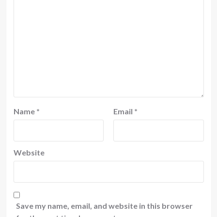
Name
*
Email
*
Website
Save my name, email, and website in this browser