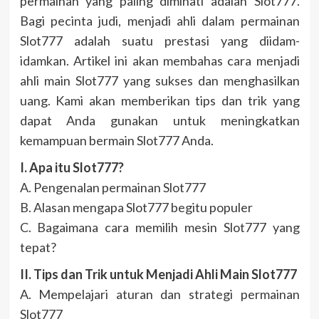
permainan yang paling diminati adalah Slot777.
Bagi pecinta judi, menjadi ahli dalam permainan
Slot777 adalah suatu prestasi yang diidam-
idamkan. Artikel ini akan membahas cara menjadi
ahli main Slot777 yang sukses dan menghasilkan
uang. Kami akan memberikan tips dan trik yang
dapat Anda gunakan untuk meningkatkan
kemampuan bermain Slot777 Anda.
I. Apa itu Slot777?
A. Pengenalan permainan Slot777
B. Alasan mengapa Slot777 begitu populer
C. Bagaimana cara memilih mesin Slot777 yang
tepat?
II. Tips dan Trik untuk Menjadi Ahli Main Slot777
A. Mempelajari aturan dan strategi permainan
Slot777