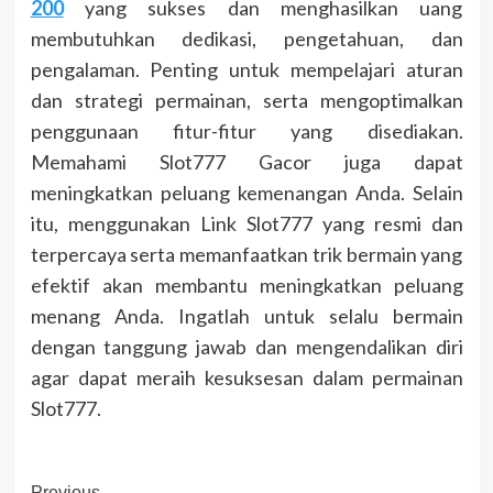
200
yang sukses dan menghasilkan uang
membutuhkan dedikasi, pengetahuan, dan
pengalaman. Penting untuk mempelajari aturan
dan strategi permainan, serta mengoptimalkan
penggunaan fitur-fitur yang disediakan.
Memahami Slot777 Gacor juga dapat
meningkatkan peluang kemenangan Anda. Selain
itu, menggunakan Link Slot777 yang resmi dan
terpercaya serta memanfaatkan trik bermain yang
efektif akan membantu meningkatkan peluang
menang Anda. Ingatlah untuk selalu bermain
dengan tanggung jawab dan mengendalikan diri
agar dapat meraih kesuksesan dalam permainan
Slot777.
Previous