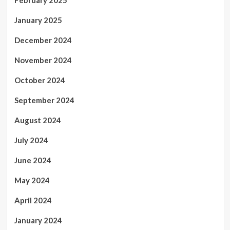
February 2025
January 2025
December 2024
November 2024
October 2024
September 2024
August 2024
July 2024
June 2024
May 2024
April 2024
January 2024