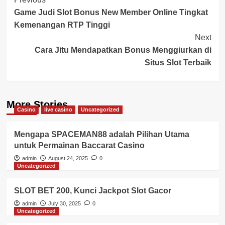
Post
Game Judi Slot Bonus New Member Online Tingkat
Navigation
Kemenangan RTP Tinggi
Next
Cara Jitu Mendapatkan Bonus Menggiurkan di
Situs Slot Terbaik
More Stories
Casino
live casino
Uncategorized
Mengapa SPACEMAN88 adalah Pilihan Utama
untuk Permainan Baccarat Casino
admin
August 24, 2025
0
Uncategorized
SLOT BET 200, Kunci Jackpot Slot Gacor
admin
July 30, 2025
0
Uncategorized