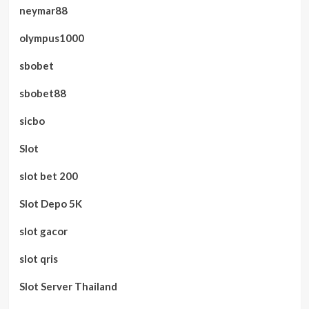
neymar88
olympus1000
sbobet
sbobet88
sicbo
Slot
slot bet 200
Slot Depo 5K
slot gacor
slot qris
Slot Server Thailand