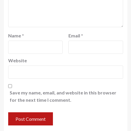
Name
*
Email
*
Website
Save my name, email, and website in this browser
for the next time I comment.