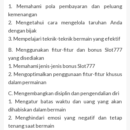
1. Memahami pola pembayaran dan peluang
kemenangan
2. Mengetahui cara mengelola taruhan Anda
dengan bijak
3. Mempelajari teknik-teknik bermain yang efektif
B. Menggunakan fitur-fitur dan bonus Slot777
yang disediakan
1. Memahami jenis-jenis bonus Slot777
2. Mengoptimalkan penggunaan fitur-fitur khusus
dalam permainan
C. Mengembangkan disiplin dan pengendalian diri
1. Mengatur batas waktu dan uang yang akan
dihabiskan dalam bermain
2. Menghindari emosi yang negatif dan tetap
tenang saat bermain