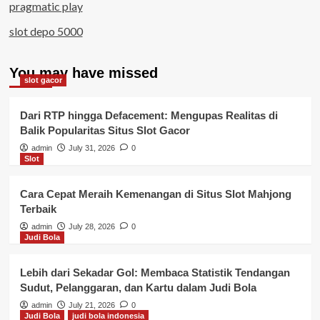
pragmatic play
slot depo 5000
You may have missed
slot gacor
Dari RTP hingga Defacement: Mengupas Realitas di
Balik Popularitas Situs Slot Gacor
admin
July 31, 2026
0
Slot
Cara Cepat Meraih Kemenangan di Situs Slot Mahjong
Terbaik
admin
July 28, 2026
0
Judi Bola
Lebih dari Sekadar Gol: Membaca Statistik Tendangan
Sudut, Pelanggaran, dan Kartu dalam Judi Bola
admin
July 21, 2026
0
Judi Bola
judi bola indonesia