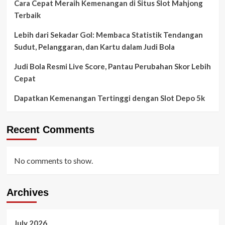
Cara Cepat Meraih Kemenangan di Situs Slot Mahjong
Terbaik
Lebih dari Sekadar Gol: Membaca Statistik Tendangan
Sudut, Pelanggaran, dan Kartu dalam Judi Bola
Judi Bola Resmi Live Score, Pantau Perubahan Skor Lebih
Cepat
Dapatkan Kemenangan Tertinggi dengan Slot Depo 5k
Recent Comments
No comments to show.
Archives
July 2026