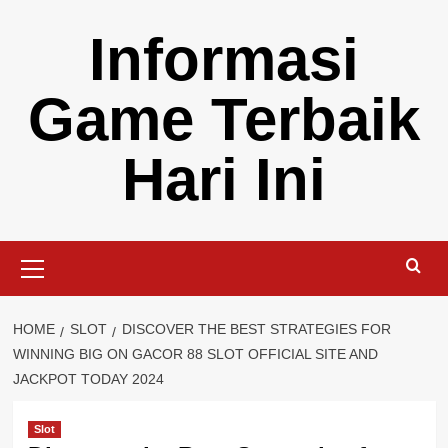
Skip
Informasi
to
content
Game Terbaik
Hari Ini
Primary
Menu
HOME
SLOT
DISCOVER THE BEST STRATEGIES FOR
WINNING BIG ON GACOR 88 SLOT OFFICIAL SITE AND
JACKPOT TODAY 2024
Slot