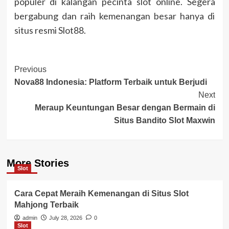
populer di kalangan pecinta slot online. Segera
bergabung dan raih kemenangan besar hanya di
situs resmi Slot88.
Post
Previous
Nova88 Indonesia: Platform Terbaik untuk Berjudi
Navigation
Next
Meraup Keuntungan Besar dengan Bermain di
Situs Bandito Slot Maxwin
More Stories
Slot
Cara Cepat Meraih Kemenangan di Situs Slot
Mahjong Terbaik
admin
July 28, 2026
0
Slot