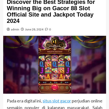
Discover the Best Strategies for
Winning Big on Gacor 88 Slot
Official Site and Jackpot Today
2024
admin
June 28, 2024
0
Pada era digital ini,
situs slot gacor
perjudian online
semakin populer di kalangan masyarakat. Salah