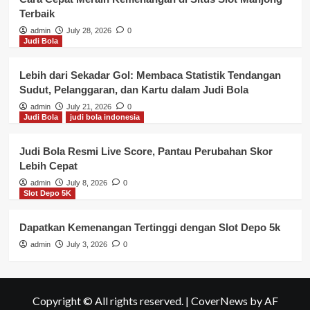
Terbaik
admin
July 28, 2026
0
Judi Bola
Lebih dari Sekadar Gol: Membaca Statistik Tendangan
Sudut, Pelanggaran, dan Kartu dalam Judi Bola
admin
July 21, 2026
0
Judi Bola
judi bola indonesia
Judi Bola Resmi Live Score, Pantau Perubahan Skor
Lebih Cepat
admin
July 8, 2026
0
Slot Depo 5K
Dapatkan Kemenangan Tertinggi dengan Slot Depo 5k
admin
July 3, 2026
0
Copyright © All rights reserved.
|
CoverNews
by AF