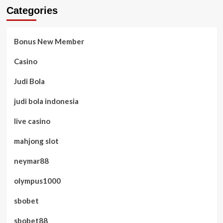
Categories
Bonus New Member
Casino
Judi Bola
judi bola indonesia
live casino
mahjong slot
neymar88
olympus1000
sbobet
sbobet88