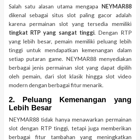
Salah satu alasan utama mengapa
NEYMAR88
dikenal sebagai situs slot paling gacor adalah
karena permainan slot yang tersedia memiliki
tingkat RTP yang sangat tinggi
. Dengan RTP
yang lebih besar, pemain memiliki peluang lebih
tinggi untuk mendapatkan kemenangan dalam
setiap putaran game. NEYMAR88 menyediakan
berbagai jenis permainan slot yang dapat dipilih
oleh pemain, dari slot klasik hingga slot video
modern dengan berbagai fitur menarik.
2. Peluang Kemenangan yang
Lebih Besar
NEYMAR88 tidak hanya menawarkan permainan
slot dengan RTP tinggi, tetapi juga memberikan
berbagai fitur tambahan yang meningkatkan