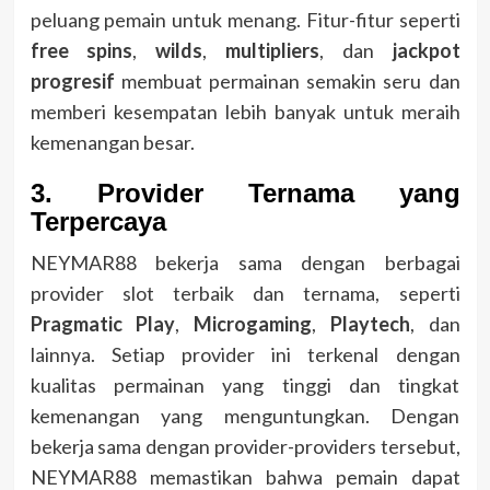
peluang pemain untuk menang. Fitur-fitur seperti
free spins
,
wilds
,
multipliers
, dan
jackpot
progresif
membuat permainan semakin seru dan
memberi kesempatan lebih banyak untuk meraih
kemenangan besar.
3. Provider Ternama yang
Terpercaya
NEYMAR88 bekerja sama dengan berbagai
provider slot terbaik dan ternama, seperti
Pragmatic Play
,
Microgaming
,
Playtech
, dan
lainnya. Setiap provider ini terkenal dengan
kualitas permainan yang tinggi dan tingkat
kemenangan yang menguntungkan. Dengan
bekerja sama dengan provider-providers tersebut,
NEYMAR88 memastikan bahwa pemain dapat