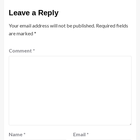
Leave a Reply
Your email address will not be published.
Required fields
are marked
*
Comment
*
Name
*
Email
*