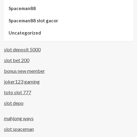
Spaceman88
Spaceman88 slot gacor
Uncategorized
slot deposit 5000
slot bet 200
bonus new member
joker123 gaming
toto slot 777
slot depo
mahjong ways
slot spaceman