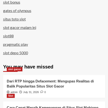
slot bonus
gates of olympus
situs toto slot
slot gacor malam ini
slot88
pragmatic play
slot depo 5000
You may have missed
slot gacor
Dari RTP hingga Defacement: Mengupas Realitas di
Balik Popularitas Situs Slot Gacor
admin
July 31, 2026
0
Slot
Cara Cepat Meraih Kemenangan di Situs Slot Mahjong