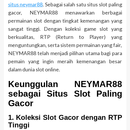
situs neymar88
. Sebagai salah satu situs slot paling
gacor, NEYMAR88 menawarkan berbagai
permainan slot dengan tingkat kemenangan yang
sangat tinggi. Dengan koleksi game slot yang
berkualitas, RTP (Return to Player) yang
menguntungkan, serta sistem permainan yang fair,
NEYMAR88 telah menjadi pilihan utama bagi para
pemain yang ingin meraih kemenangan besar
dalam dunia slot online.
Keunggulan NEYMAR88
sebagai Situs Slot Paling
Gacor
1. Koleksi Slot Gacor dengan RTP
Tinggi