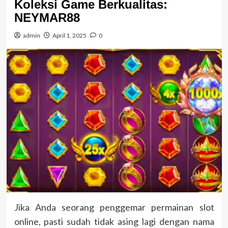
Koleksi Game Berkualitas:
NEYMAR88
admin
April 1, 2025
0
Jika Anda seorang penggemar permainan slot
online, pasti sudah tidak asing lagi dengan nama