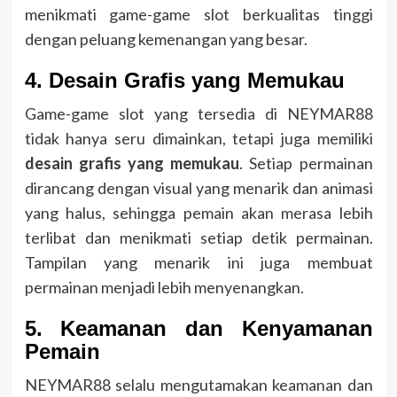
menikmati game-game slot berkualitas tinggi
dengan peluang kemenangan yang besar.
4. Desain Grafis yang Memukau
Game-game slot yang tersedia di NEYMAR88
tidak hanya seru dimainkan, tetapi juga memiliki
desain grafis yang memukau
. Setiap permainan
dirancang dengan visual yang menarik dan animasi
yang halus, sehingga pemain akan merasa lebih
terlibat dan menikmati setiap detik permainan.
Tampilan yang menarik ini juga membuat
permainan menjadi lebih menyenangkan.
5. Keamanan dan Kenyamanan
Pemain
NEYMAR88 selalu mengutamakan keamanan dan