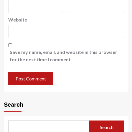
Website
Save my name, email, and website in this browser
for the next time I comment.
Search
Search