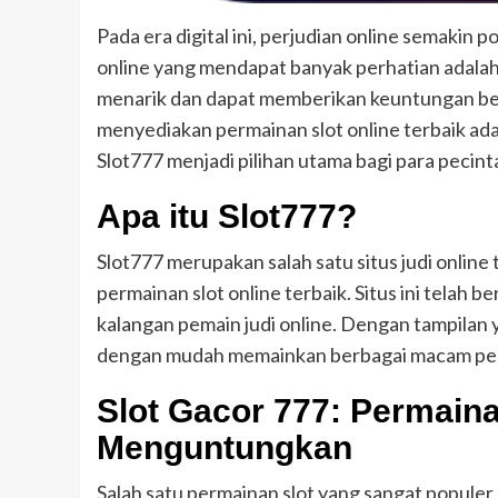
Pada era digital ini, perjudian online semakin 
online yang mendapat banyak perhatian adalah
menarik dan dapat memberikan keuntungan besa
menyediakan permainan slot online terbaik ad
Slot777 menjadi pilihan utama bagi para pecinta
Apa itu Slot777?
Slot777 merupakan salah satu situs judi onli
permainan slot online terbaik. Situs ini telah be
kalangan pemain judi online. Dengan tampilan 
dengan mudah memainkan berbagai macam perma
Slot Gacor 777: Permaina
Menguntungkan
Salah satu permainan slot yang sangat populer 