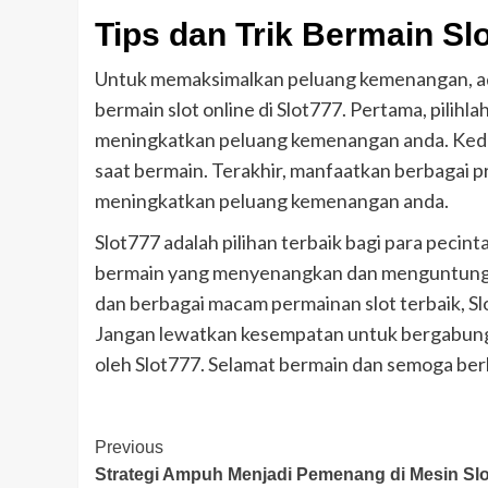
Tips dan Trik Bermain Slo
Untuk memaksimalkan peluang kemenangan, ada 
bermain slot online di Slot777. Pertama, pilihla
meningkatkan peluang kemenangan anda. Kedua,
saat bermain. Terakhir, manfaatkan berbagai 
meningkatkan peluang kemenangan anda.
Slot777 adalah pilihan terbaik bagi para pecin
bermain yang menyenangkan dan menguntung
dan berbagai macam permainan slot terbaik, Slot
Jangan lewatkan kesempatan untuk bergabung
oleh Slot777. Selamat bermain dan semoga berh
Post
Previous
Strategi Ampuh Menjadi Pemenang di Mesin Slo
Navigation