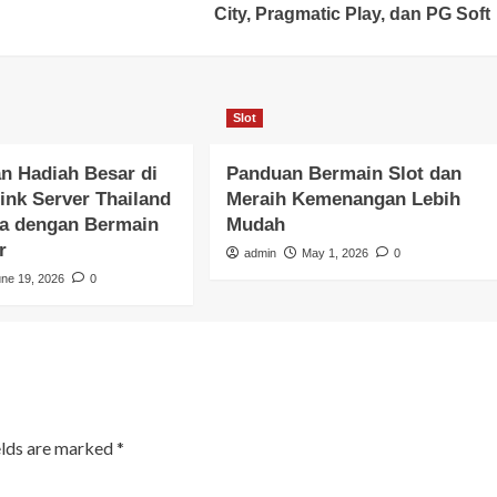
City, Pragmatic Play, dan PG Soft
Slot
n Hadiah Besar di
Panduan Bermain Slot dan
ink Server Thailand
Meraih Kemenangan Lebih
ya dengan Bermain
Mudah
r
admin
May 1, 2026
0
une 19, 2026
0
elds are marked
*