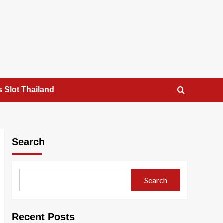
s Slot Thailand
Search
Search
Recent Posts