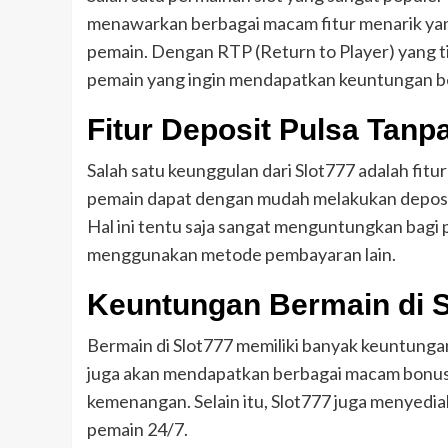
menawarkan berbagai macam fitur menarik ya
pemain. Dengan RTP (Return to Player) yang ti
pemain yang ingin mendapatkan keuntungan b
Fitur Deposit Pulsa Tanp
Salah satu keunggulan dari Slot777 adalah fitur
pemain dapat dengan mudah melakukan deposi
Hal ini tentu saja sangat menguntungkan bagi 
menggunakan metode pembayaran lain.
Keuntungan Bermain di S
Bermain di Slot777 memiliki banyak keuntungan
juga akan mendapatkan berbagai macam bonus
kemenangan. Selain itu, Slot777 juga menyedi
pemain 24/7.