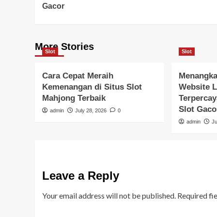
Gacor
More Stories
Slot
Slot
Cara Cepat Meraih
Menangka
Kemenangan di Situs Slot
Website L
Mahjong Terbaik
Terperca
Slot Gaco
admin
July 28, 2026
0
admin
J
Leave a Reply
Your email address will not be published.
Required fi