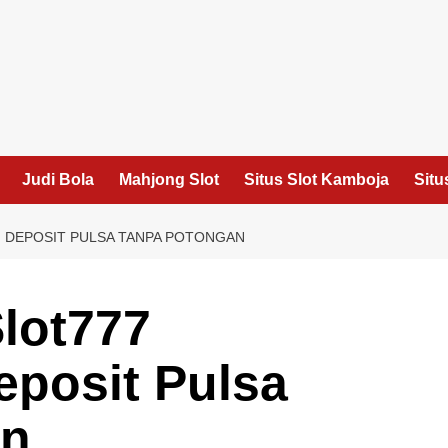
Judi Bola
Mahjong Slot
Situs Slot Kamboja
Situ
N DEPOSIT PULSA TANPA POTONGAN
Slot777
posit Pulsa
an