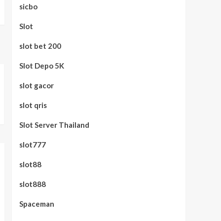
sicbo
Slot
slot bet 200
Slot Depo 5K
slot gacor
slot qris
Slot Server Thailand
slot777
slot88
slot888
Spaceman