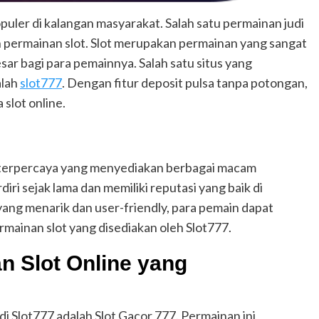
populer di kalangan masyarakat. Salah satu permainan judi
 permainan slot. Slot merupakan permainan yang sangat
r bagi para pemainnya. Salah satu situs yang
alah
slot777
. Dengan fitur deposit pulsa tanpa potongan,
 slot online.
ne terpercaya yang menyediakan berbagai macam
rdiri sejak lama dan memiliki reputasi yang baik di
yang menarik dan user-friendly, para pemain dapat
inan slot yang disediakan oleh Slot777.
n Slot Online yang
di Slot777 adalah Slot Gacor 777. Permainan ini