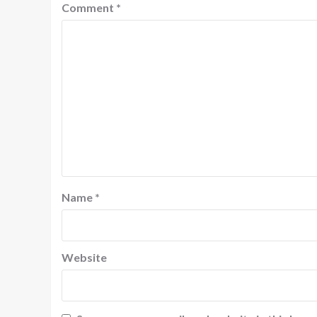
Comment
*
Name
*
Website