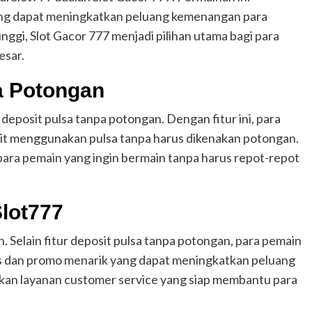
ng dapat meningkatkan peluang kemenangan para
nggi, Slot Gacor 777 menjadi pilihan utama bagi para
esar.
a Potongan
 deposit pulsa tanpa potongan. Dengan fitur ini, para
t menggunakan pulsa tanpa harus dikenakan potongan.
para pemain yang ingin bermain tanpa harus repot-repot
lot777
. Selain fitur deposit pulsa tanpa potongan, para pemain
 dan promo menarik yang dapat meningkatkan peluang
akan layanan customer service yang siap membantu para