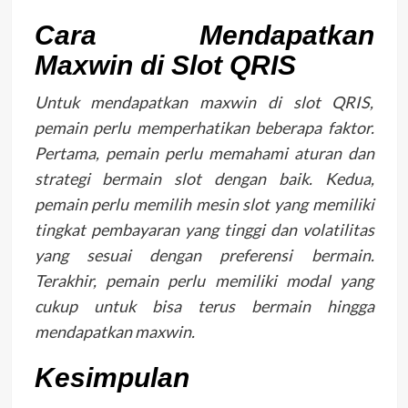
Cara Mendapatkan
Maxwin di Slot QRIS
Untuk mendapatkan maxwin di slot QRIS,
pemain perlu memperhatikan beberapa faktor.
Pertama, pemain perlu memahami aturan dan
strategi bermain slot dengan baik. Kedua,
pemain perlu memilih mesin slot yang memiliki
tingkat pembayaran yang tinggi dan volatilitas
yang sesuai dengan preferensi bermain.
Terakhir, pemain perlu memiliki modal yang
cukup untuk bisa terus bermain hingga
mendapatkan maxwin.
Kesimpulan