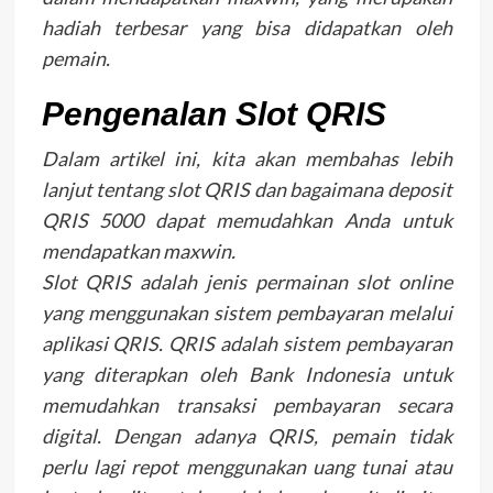
hadiah terbesar yang bisa didapatkan oleh
pemain.
Pengenalan Slot QRIS
Dalam artikel ini, kita akan membahas lebih
lanjut tentang slot QRIS dan bagaimana deposit
QRIS 5000 dapat memudahkan Anda untuk
mendapatkan maxwin.
Slot QRIS adalah jenis permainan slot online
yang menggunakan sistem pembayaran melalui
aplikasi QRIS. QRIS adalah sistem pembayaran
yang diterapkan oleh Bank Indonesia untuk
memudahkan transaksi pembayaran secara
digital. Dengan adanya QRIS, pemain tidak
perlu lagi repot menggunakan uang tunai atau