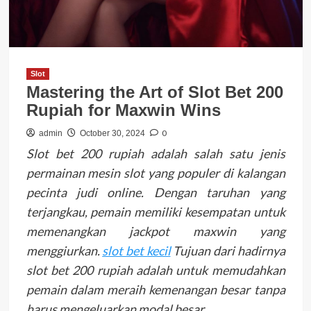
Slot
Mastering the Art of Slot Bet 200
Rupiah for Maxwin Wins
0
admin
October 30, 2024
Slot bet 200 rupiah adalah salah satu jenis
permainan mesin slot yang populer di kalangan
pecinta judi online. Dengan taruhan yang
terjangkau, pemain memiliki kesempatan untuk
memenangkan jackpot maxwin yang
menggiurkan.
slot bet kecil
Tujuan dari hadirnya
slot bet 200 rupiah adalah untuk memudahkan
pemain dalam meraih kemenangan besar tanpa
harus mengeluarkan modal besar.