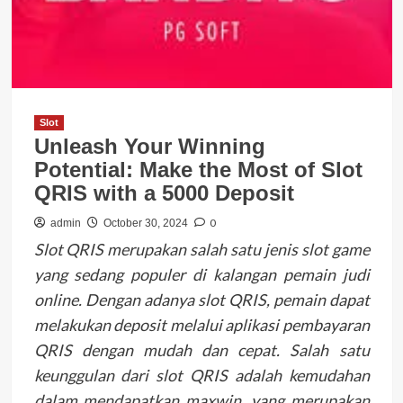
Slot
Unleash Your Winning
Potential: Make the Most of Slot
QRIS with a 5000 Deposit
0
admin
October 30, 2024
Slot QRIS merupakan salah satu jenis slot game
yang sedang populer di kalangan pemain judi
online. Dengan adanya slot QRIS, pemain dapat
melakukan deposit melalui aplikasi pembayaran
QRIS dengan mudah dan cepat. Salah satu
keunggulan dari slot QRIS adalah kemudahan
dalam mendapatkan maxwin, yang merupakan