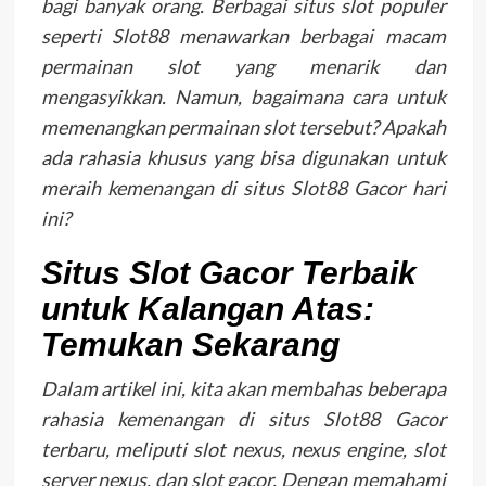
bagi banyak orang. Berbagai situs slot populer
seperti Slot88 menawarkan berbagai macam
permainan slot yang menarik dan
mengasyikkan. Namun, bagaimana cara untuk
memenangkan permainan slot tersebut? Apakah
ada rahasia khusus yang bisa digunakan untuk
meraih kemenangan di situs Slot88 Gacor hari
ini?
Situs Slot Gacor Terbaik
untuk Kalangan Atas:
Temukan Sekarang
Dalam artikel ini, kita akan membahas beberapa
rahasia kemenangan di situs Slot88 Gacor
terbaru, meliputi slot nexus, nexus engine, slot
server nexus, dan slot gacor. Dengan memahami