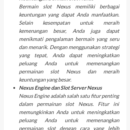
Bermain slot Nexus memiliki berbagai
keuntungan yang dapat Anda manfaatkan.
Selain kesempatan untuk meraih
kemenangan besar, Anda juga dapat
menikmati pengalaman bermain yang seru
dan menarik. Dengan menggunakan strategi
yang tepat, Anda dapat meningkatkan
peluang Anda untuk memenangkan
permainan slot Nexus dan meraih
keuntungan yang besar.
Nexus Engine dan Slot Server Nexus
Nexus Engine adalah salah satu fitur penting
dalam permainan slot Nexus. Fitur ini
memungkinkan Anda untuk meningkatkan
peluang Anda untuk memenangkan
permainan slot dengan cara yang lebih