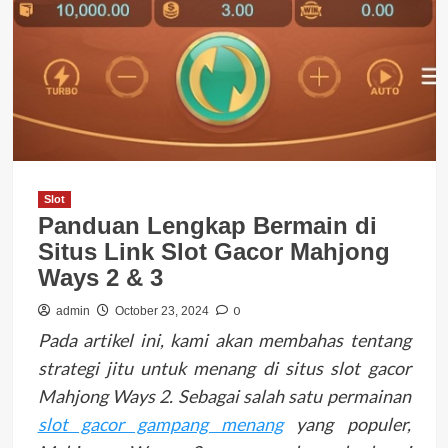
Slot
Panduan Lengkap Bermain di
Situs Link Slot Gacor Mahjong
Ways 2 & 3
0
admin
October 23, 2024
Pada artikel ini, kami akan membahas tentang
strategi jitu untuk menang di situs slot gacor
Mahjong Ways 2. Sebagai salah satu permainan
slot gacor gampang menang
yang populer,