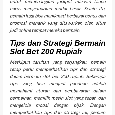
untuk memenangkan jackpot maxwin tanpa
harus mengeluarkan modal besar. Selain itu,
pemain juga bisa menikmati berbagai bonus dan
promosi menarik yang ditawarkan oleh situs
judi online tempat mereka bermain.
Tips dan Strategi Bermain
Slot Bet 200 Rupiah
Meskipun taruhan yang terjangkau, pemain
tetap perlu memperhatikan tips dan strategi
dalam bermain slot bet 200 rupiah. Beberapa
tips yang bisa menjadi panduan adalah
memahami aturan dan pembayaran dalam
permainan, memilih mesin slot yang tepat, dan
mengelola modal dengan bijak. Dengan
memperhatikan tips dan strategi ini, pemain