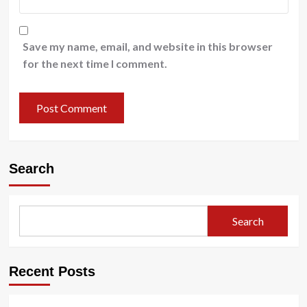
Save my name, email, and website in this browser
for the next time I comment.
Search
Search
Recent Posts