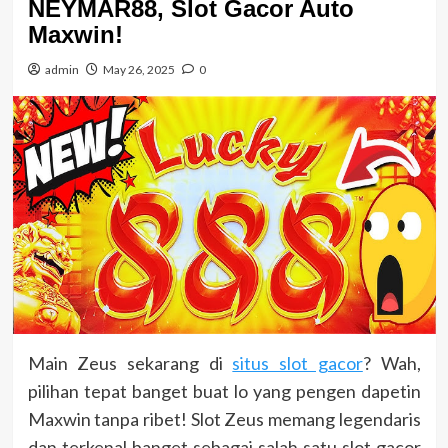
NEYMAR88, Slot Gacor Auto
Maxwin!
admin
May 26, 2025
0
Main Zeus sekarang di
situs slot gacor
? Wah,
pilihan tepat banget buat lo yang pengen dapetin
Maxwin tanpa ribet! Slot Zeus memang legendaris
dan terkenal banget sebagai salah satu slot gacor