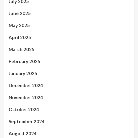
July 2025
June 2025
May 2025
April 2025
March 2025
February 2025
January 2025
December 2024
November 2024
October 2024
September 2024
August 2024