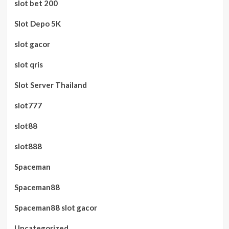
slot bet 200
Slot Depo 5K
slot gacor
slot qris
Slot Server Thailand
slot777
slot88
slot888
Spaceman
Spaceman88
Spaceman88 slot gacor
Uncategorized