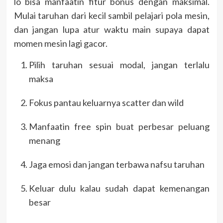
lo bisa manfaatin fitur bonus dengan maksimal.
Mulai taruhan dari kecil sambil pelajari pola mesin,
dan jangan lupa atur waktu main supaya dapat
momen mesin lagi gacor.
Pilih taruhan sesuai modal, jangan terlalu
maksa
Fokus pantau keluarnya scatter dan wild
Manfaatin free spin buat perbesar peluang
menang
Jaga emosi dan jangan terbawa nafsu taruhan
Keluar dulu kalau sudah dapat kemenangan
besar