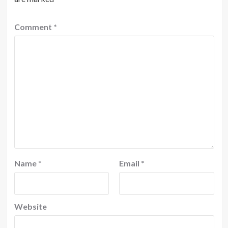
Comment
*
Name
*
Email
*
Website