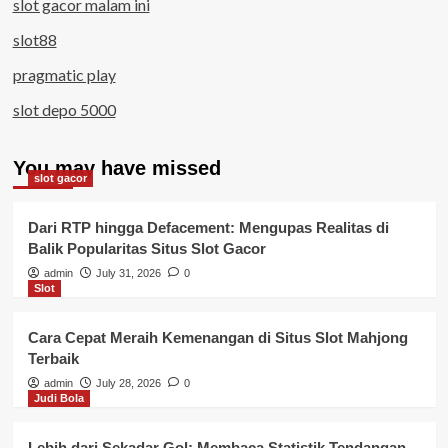
slot gacor malam ini
slot88
pragmatic play
slot depo 5000
You may have missed
slot gacor
Dari RTP hingga Defacement: Mengupas Realitas di
Balik Popularitas Situs Slot Gacor
admin
July 31, 2026
0
Slot
Cara Cepat Meraih Kemenangan di Situs Slot Mahjong
Terbaik
admin
July 28, 2026
0
Judi Bola
Lebih dari Sekadar Gol: Membaca Statistik Tendangan