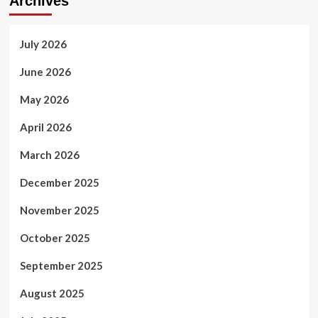
Archives
July 2026
June 2026
May 2026
April 2026
March 2026
December 2025
November 2025
October 2025
September 2025
August 2025