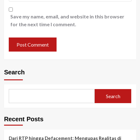
Save my name, email, and website in this browser
for the next time I comment.
Search
Search
Recent Posts
Dari RTP hingga Defacement: Mengupas Realitas di