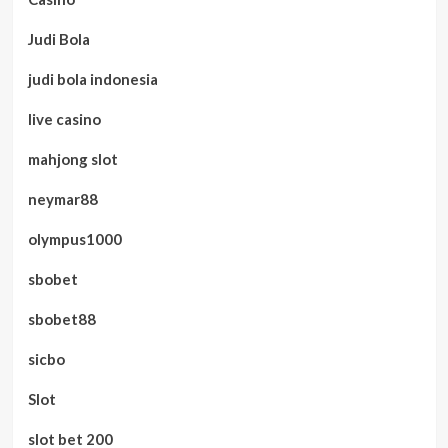
Judi Bola
judi bola indonesia
live casino
mahjong slot
neymar88
olympus1000
sbobet
sbobet88
sicbo
Slot
slot bet 200