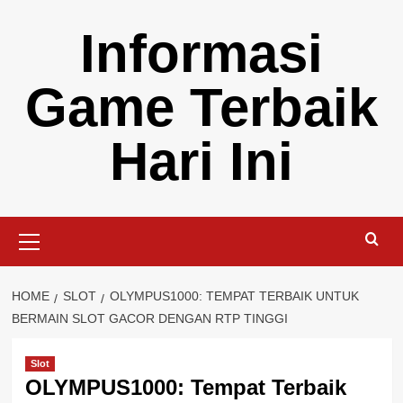
Skip
Informasi
to
content
Game Terbaik
Hari Ini
Primary
Menu
HOME
SLOT
OLYMPUS1000: TEMPAT TERBAIK UNTUK
BERMAIN SLOT GACOR DENGAN RTP TINGGI
Slot
OLYMPUS1000: Tempat Terbaik