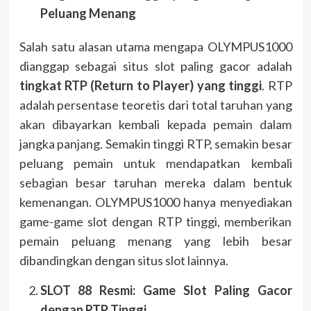
Peluang Menang
Salah satu alasan utama mengapa OLYMPUS1000
dianggap sebagai situs slot paling gacor adalah
tingkat RTP (Return to Player) yang tinggi
. RTP
adalah persentase teoretis dari total taruhan yang
akan dibayarkan kembali kepada pemain dalam
jangka panjang. Semakin tinggi RTP, semakin besar
peluang pemain untuk mendapatkan kembali
sebagian besar taruhan mereka dalam bentuk
kemenangan. OLYMPUS1000 hanya menyediakan
game-game slot dengan RTP tinggi, memberikan
pemain peluang menang yang lebih besar
dibandingkan dengan situs slot lainnya.
SLOT 88 Resmi: Game Slot Paling Gacor
dengan RTP Tinggi