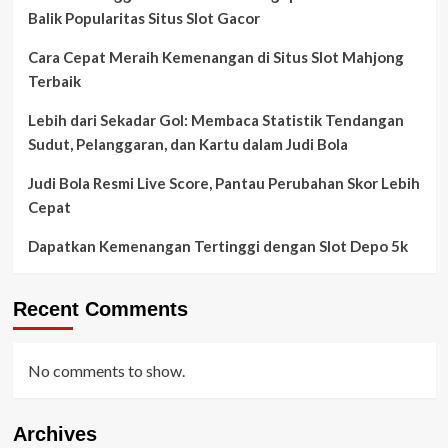
Balik Popularitas Situs Slot Gacor
Cara Cepat Meraih Kemenangan di Situs Slot Mahjong
Terbaik
Lebih dari Sekadar Gol: Membaca Statistik Tendangan
Sudut, Pelanggaran, dan Kartu dalam Judi Bola
Judi Bola Resmi Live Score, Pantau Perubahan Skor Lebih
Cepat
Dapatkan Kemenangan Tertinggi dengan Slot Depo 5k
Recent Comments
No comments to show.
Archives