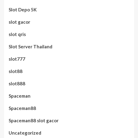
Slot Depo 5K
slot gacor
slot qris
Slot Server Thailand
slot777
slot88
slot888
Spaceman
Spaceman88
Spaceman88 slot gacor
Uncategorized