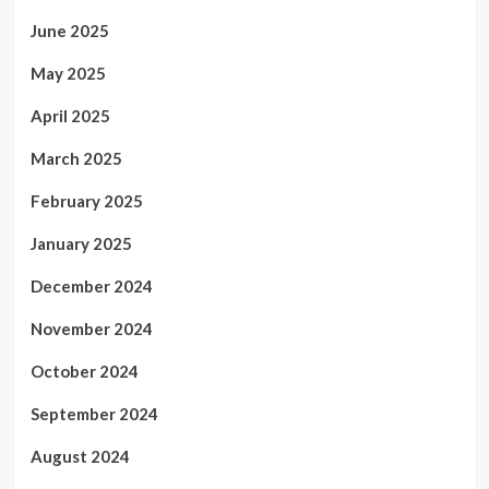
June 2025
May 2025
April 2025
March 2025
February 2025
January 2025
December 2024
November 2024
October 2024
September 2024
August 2024