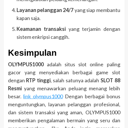
Layanan pelanggan 24/7
yang siap membantu
kapan saja.
Keamanan transaksi
yang terjamin dengan
sistem enkripsi canggih.
Kesimpulan
OLYMPUS1000
adalah situs slot online paling
gacor yang menyediakan berbagai game slot
dengan
RTP tinggi
, salah satunya adalah
SLOT 88
Resmi
yang menawarkan peluang menang lebih
besar.
link olympus1000
Dengan berbagai bonus
menguntungkan, layanan pelanggan profesional,
dan sistem transaksi yang aman, OLYMPUS1000
memberikan pengalaman bermain yang seru dan