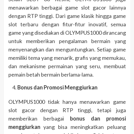
menawarkan berbagai game slot gacor lainnya
dengan RTP tinggi. Dari game klasik hingga game
slot terbaru dengan fitur-fitur inovatif, semua
game yang disediakan di OLYMPUS1000 dirancang
untuk memberikan pengalaman bermain yang
menyenangkan dan menguntungkan. Setiap game
memiliki tema yang menarik, grafis yang memukau,
dan mekanisme permainan yang seru, membuat
pemain betah bermain berlama-lama.
Bonus dan Promosi Menggiurkan
OLYMPUS1000 tidak hanya menawarkan game
slot gacor dengan RTP tinggi, tetapi juga
memberikan berbagai
bonus dan promosi
menggiurkan
yang bisa meningkatkan peluang