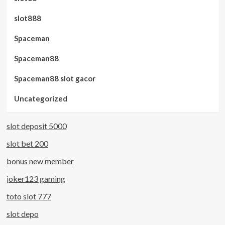
slot888
Spaceman
Spaceman88
Spaceman88 slot gacor
Uncategorized
slot deposit 5000
slot bet 200
bonus new member
joker123 gaming
toto slot 777
slot depo