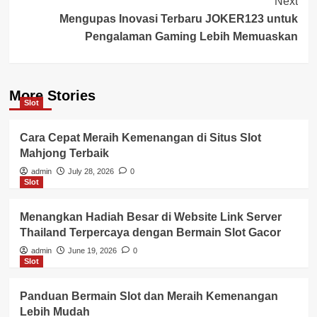
Next
Mengupas Inovasi Terbaru JOKER123 untuk
Pengalaman Gaming Lebih Memuaskan
More Stories
Slot
Cara Cepat Meraih Kemenangan di Situs Slot
Mahjong Terbaik
admin
July 28, 2026
0
Slot
Menangkan Hadiah Besar di Website Link Server
Thailand Terpercaya dengan Bermain Slot Gacor
admin
June 19, 2026
0
Slot
Panduan Bermain Slot dan Meraih Kemenangan
Lebih Mudah