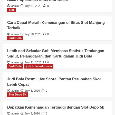
admin
July 31, 2026
0
Slot
Cara Cepat Meraih Kemenangan di Situs Slot Mahjong
Terbaik
admin
July 28, 2026
0
Judi Bola
Lebih dari Sekadar Gol: Membaca Statistik Tendangan
Sudut, Pelanggaran, dan Kartu dalam Judi Bola
admin
July 21, 2026
0
Judi Bola
judi bola indonesia
Judi Bola Resmi Live Score, Pantau Perubahan Skor
Lebih Cepat
admin
July 8, 2026
0
Slot Depo 5K
Dapatkan Kemenangan Tertinggi dengan Slot Depo 5k
admin
July 3, 2026
0