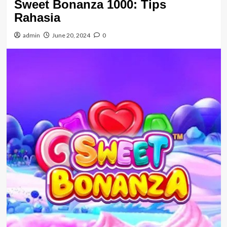
Sweet Bonanza 1000: Tips
Rahasia
admin
June 20, 2024
0