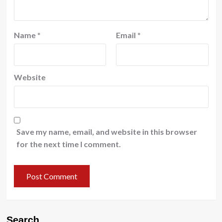
Name
*
Email
*
Website
Save my name, email, and website in this browser
for the next time I comment.
Search