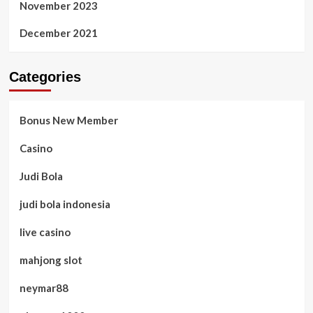
November 2023
December 2021
Categories
Bonus New Member
Casino
Judi Bola
judi bola indonesia
live casino
mahjong slot
neymar88