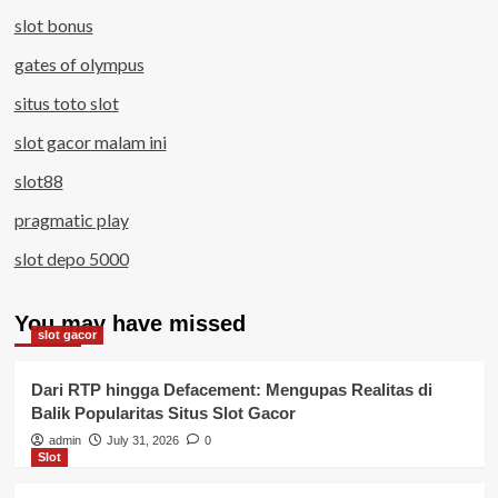
slot bonus
gates of olympus
situs toto slot
slot gacor malam ini
slot88
pragmatic play
slot depo 5000
You may have missed
slot gacor
Dari RTP hingga Defacement: Mengupas Realitas di
Balik Popularitas Situs Slot Gacor
admin
July 31, 2026
0
Slot