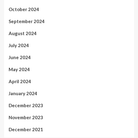
October 2024
September 2024
August 2024
July 2024
June 2024
May 2024
April 2024
January 2024
December 2023
November 2023
December 2021