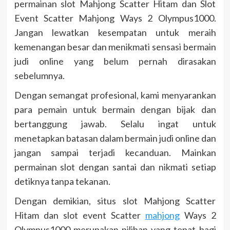
permainan slot Mahjong Scatter Hitam dan Slot
Event Scatter Mahjong Ways 2 Olympus1000.
Jangan lewatkan kesempatan untuk meraih
kemenangan besar dan menikmati sensasi bermain
judi online yang belum pernah dirasakan
sebelumnya.
Dengan semangat profesional, kami menyarankan
para pemain untuk bermain dengan bijak dan
bertanggung jawab. Selalu ingat untuk
menetapkan batasan dalam bermain judi online dan
jangan sampai terjadi kecanduan. Mainkan
permainan slot dengan santai dan nikmati setiap
detiknya tanpa tekanan.
Dengan demikian, situs slot Mahjong Scatter
Hitam dan slot event Scatter
mahjong
Ways 2
Olympus1000 merupakan pilihan yang tepat bagi