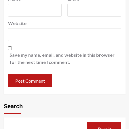
Website
Save my name, email, and website in this browser
for the next time I comment.
Search
Search