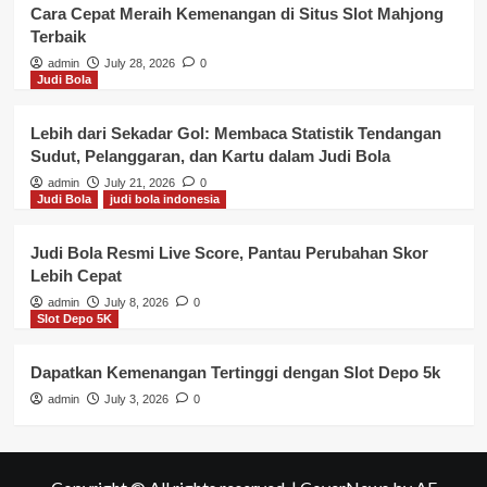
Cara Cepat Meraih Kemenangan di Situs Slot Mahjong
Terbaik
admin
July 28, 2026
0
Judi Bola
Lebih dari Sekadar Gol: Membaca Statistik Tendangan
Sudut, Pelanggaran, dan Kartu dalam Judi Bola
admin
July 21, 2026
0
Judi Bola
judi bola indonesia
Judi Bola Resmi Live Score, Pantau Perubahan Skor
Lebih Cepat
admin
July 8, 2026
0
Slot Depo 5K
Dapatkan Kemenangan Tertinggi dengan Slot Depo 5k
admin
July 3, 2026
0