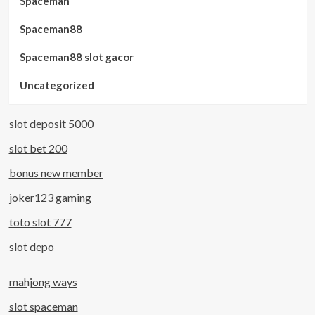
Spaceman
Spaceman88
Spaceman88 slot gacor
Uncategorized
slot deposit 5000
slot bet 200
bonus new member
joker123 gaming
toto slot 777
slot depo
mahjong ways
slot spaceman