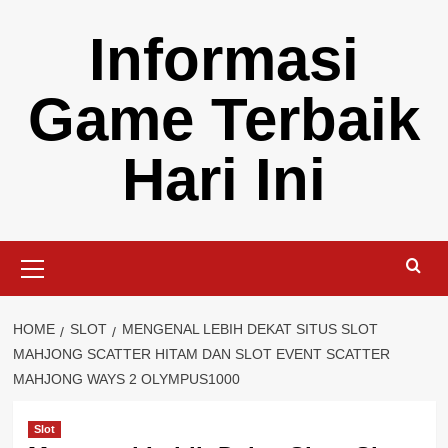
Skip
Informasi
to
content
Game Terbaik
Hari Ini
Primary
Menu
HOME
SLOT
MENGENAL LEBIH DEKAT SITUS SLOT
MAHJONG SCATTER HITAM DAN SLOT EVENT SCATTER
MAHJONG WAYS 2 OLYMPUS1000
Slot