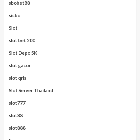
sbobet88
sicbo
Slot
slot bet 200
Slot Depo 5K
slot gacor
slot qris
Slot Server Thailand
slot777
slot88
slot888