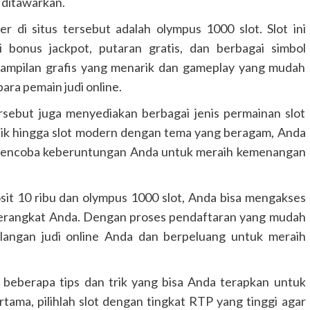
 ditawarkan.
r di situs tersebut adalah olympus 1000 slot. Slot ini
 bonus jackpot, putaran gratis, dan berbagai simbol
mpilan grafis yang menarik dan gameplay yang mudah
ara pemain judi online.
tersebut juga menyediakan berbagai jenis permainan slot
klasik hingga slot modern dengan tema yang beragam, Anda
n mencoba keberuntungan Anda untuk meraih kemenangan
posit 10 ribu dan olympus 1000 slot, Anda bisa mengakses
i perangkat Anda. Dengan proses pendaftaran yang mudah
langan judi online Anda dan berpeluang untuk meraih
 beberapa tips dan trik yang bisa Anda terapkan untuk
ma, pilihlah slot dengan tingkat RTP yang tinggi agar