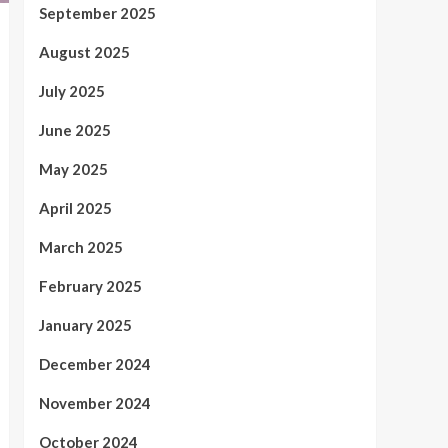
September 2025
August 2025
July 2025
June 2025
May 2025
April 2025
March 2025
February 2025
January 2025
December 2024
November 2024
October 2024