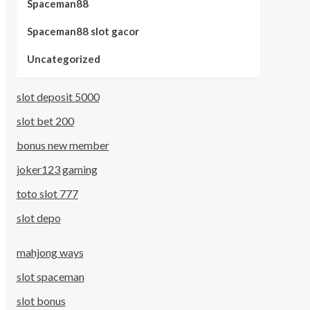
Spaceman88
Spaceman88 slot gacor
Uncategorized
slot deposit 5000
slot bet 200
bonus new member
joker123 gaming
toto slot 777
slot depo
mahjong ways
slot spaceman
slot bonus