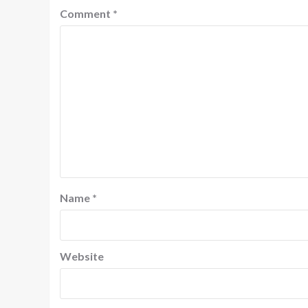
Comment
*
Name
*
Website