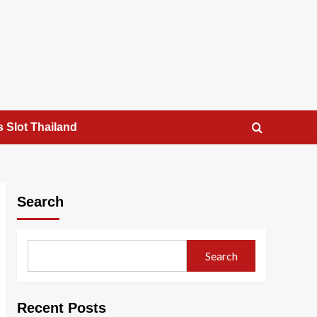
s Slot Thailand
Search
Search
Recent Posts