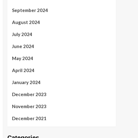
September 2024
August 2024
July 2024
June 2024
May 2024
April 2024
January 2024
December 2023
November 2023
December 2021
Categories