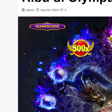
admin
May 30, 2024
0