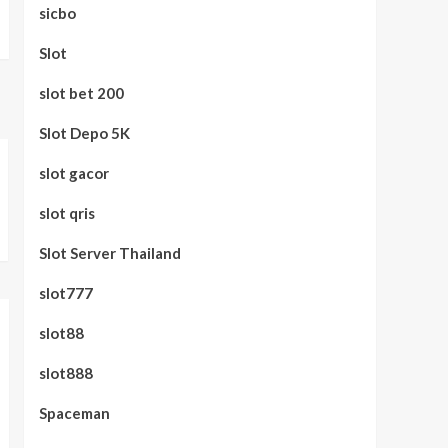
sicbo
Slot
slot bet 200
Slot Depo 5K
slot gacor
slot qris
Slot Server Thailand
slot777
slot88
slot888
Spaceman