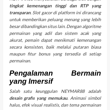
tingkat kemenangan tinggi dan RTP yang
transparan
. Slot gacor di platform ini dirancang
untuk memberikan peluang menang yang lebih
besar dibandingkan situs lain. Dengan algoritme
permainan yang adil dan sistem acak yang
akurat, pemain dapat menikmati kemenangan
secara konsisten, baik melalui putaran biasa
maupun fitur bonus yang tersedia di setiap
permainan.
Pengalaman Bermain
yang Imersif
Salah satu keunggulan NEYMAR88 adalah
desain grafis yang memukau
. Animasi simbol
halus, efek visual realistis, dan tema permainan