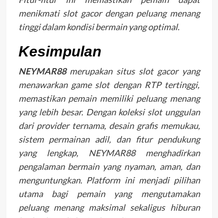
menikmati slot gacor dengan peluang menang
tinggi dalam kondisi bermain yang optimal.
Kesimpulan
NEYMAR88
merupakan situs slot gacor yang
menawarkan game slot dengan RTP tertinggi,
memastikan pemain memiliki peluang menang
yang lebih besar. Dengan koleksi slot unggulan
dari provider ternama, desain grafis memukau,
sistem permainan adil, dan fitur pendukung
yang lengkap, NEYMAR88 menghadirkan
pengalaman bermain yang nyaman, aman, dan
menguntungkan. Platform ini menjadi pilihan
utama bagi pemain yang mengutamakan
peluang menang maksimal sekaligus hiburan