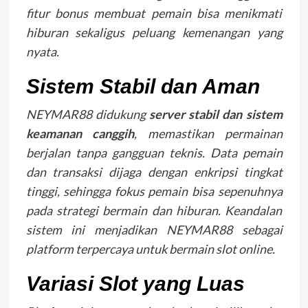
fitur bonus membuat pemain bisa menikmati
hiburan sekaligus peluang kemenangan yang
nyata.
Sistem Stabil dan Aman
NEYMAR88 didukung
server stabil dan sistem
keamanan canggih
, memastikan permainan
berjalan tanpa gangguan teknis. Data pemain
dan transaksi dijaga dengan enkripsi tingkat
tinggi, sehingga fokus pemain bisa sepenuhnya
pada strategi bermain dan hiburan. Keandalan
sistem ini menjadikan NEYMAR88 sebagai
platform terpercaya untuk bermain slot online.
Variasi Slot yang Luas