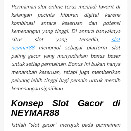
Permainan slot online terus menjadi favorit di
kalangan pecinta hiburan digital karena
kombinasi antara keseruan dan potensi
kemenangan yang tinggi. Di antara banyaknya
situs slot yang tersedia,
slot
neymar88
menonjol sebagai platform slot
paling gacor yang menyediakan
bonus besar
untuk setiap permainan. Bonus ini bukan hanya
menambah keseruan, tetapi juga memberikan
peluang lebih tinggi bagi pemain untuk meraih
kemenangan signifikan.
Konsep Slot Gacor di
NEYMAR88
Istilah “slot gacor” merujuk pada permainan