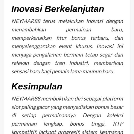
Inovasi Berkelanjutan
NEYMAR88 terus melakukan inovasi dengan
menambahkan permainan baru,
memperkenalkan fitur bonus terbaru, dan
menyelenggarakan event khusus. Inovasi ini
menjaga pengalaman bermain tetap segar dan
relevan dengan tren industri, memberikan
sensasi baru bagi pemain lama maupun baru.
Kesimpulan
NEYMAR88 membuktikan diri sebagai platform
slot paling gacor yang menyediakan bonus besar
di setiap permainannya. Dengan koleksi
permainan lengkap, bonus tinggi, RTP
kompetitif, jackpot progresif, sistem keamanan