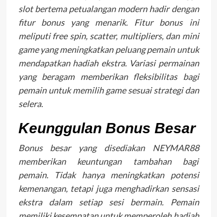
slot bertema petualangan modern hadir dengan
fitur bonus yang menarik. Fitur bonus ini
meliputi free spin, scatter, multipliers, dan mini
game yang meningkatkan peluang pemain untuk
mendapatkan hadiah ekstra. Variasi permainan
yang beragam memberikan fleksibilitas bagi
pemain untuk memilih game sesuai strategi dan
selera.
Keunggulan Bonus Besar
Bonus besar yang disediakan NEYMAR88
memberikan keuntungan tambahan bagi
pemain. Tidak hanya meningkatkan potensi
kemenangan, tetapi juga menghadirkan sensasi
ekstra dalam setiap sesi bermain. Pemain
memiliki kesempatan untuk memperoleh hadiah