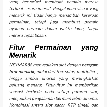
yang bervariasi membuat pemain merasa
terlibat secara imersif. Pengalaman visual yang
menarik ini tidak hanya menambah keseruan
permainan, tetapi juga membuat pemain
nyaman bermain dalam waktu lama, tanpa
merasa cepat bosan.
Fitur Permainan yang
Menarik
NEYMAR88 menyediakan slot dengan
beragam
fitur menarik
, mulai dari free spins, multipliers,
hingga simbol khusus yang meningkatkan
peluang menang. Fitur-fitur ini memberikan
sensasi berbeda pada setiap putaran slot,
menjadikan pengalaman bermain lebih dinamis.
Kombinasi antara slot gacor, RTP tinggi, dan