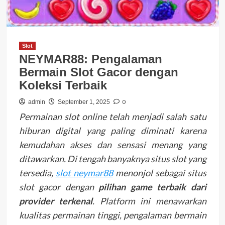
Slot
NEYMAR88: Pengalaman
Bermain Slot Gacor dengan
Koleksi Terbaik
0
admin
September 1, 2025
Permainan slot online telah menjadi salah satu
hiburan digital yang paling diminati karena
kemudahan akses dan sensasi menang yang
ditawarkan. Di tengah banyaknya situs slot yang
tersedia,
slot neymar88
menonjol sebagai situs
slot gacor dengan
pilihan game terbaik dari
provider terkenal
. Platform ini menawarkan
kualitas permainan tinggi, pengalaman bermain