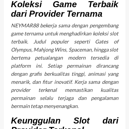
Koleksi Game Terbaik
dari Provider Ternama
NEYMAR88 bekerja sama dengan pengembang
game ternama untuk menghadirkan koleksi slot
terbaik. Judul populer seperti Gates of
Olympus, Mahjong Wins, Spaceman, hingga slot
bertema petualangan modern tersedia di
platform ini. Setiap permainan dirancang
dengan grafis berkualitas tinggi, animasi yang
menarik, dan fitur inovatif. Kerja sama dengan
provider terkenal memastikan kualitas
permainan selalu terjaga dan pengalaman
bermain tetap menyenangkan.
Keunggulan Slot dari