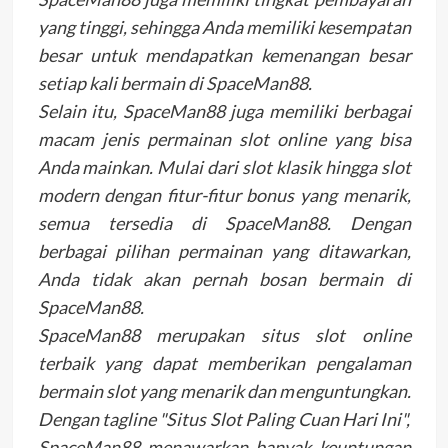
yang tinggi, sehingga Anda memiliki kesempatan
besar untuk mendapatkan kemenangan besar
setiap kali bermain di SpaceMan88.
Selain itu, SpaceMan88 juga memiliki berbagai
macam jenis permainan slot online yang bisa
Anda mainkan. Mulai dari slot klasik hingga slot
modern dengan fitur-fitur bonus yang menarik,
semua tersedia di SpaceMan88. Dengan
berbagai pilihan permainan yang ditawarkan,
Anda tidak akan pernah bosan bermain di
SpaceMan88.
SpaceMan88 merupakan situs slot online
terbaik yang dapat memberikan pengalaman
bermain slot yang menarik dan menguntungkan.
Dengan tagline "Situs Slot Paling Cuan Hari Ini",
SpaceMan88 menawarkan banyak keuntungan