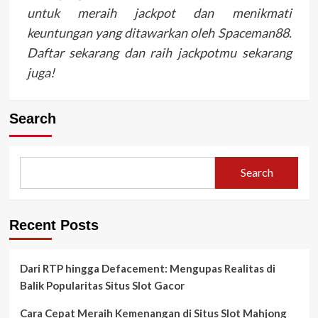
untuk meraih jackpot dan menikmati
keuntungan yang ditawarkan oleh Spaceman88.
Daftar sekarang dan raih jackpotmu sekarang
juga!
Search
Search
Recent Posts
Dari RTP hingga Defacement: Mengupas Realitas di
Balik Popularitas Situs Slot Gacor
Cara Cepat Meraih Kemenangan di Situs Slot Mahjong