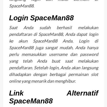
SpaceMan88.
Login SpaceMan88
Saat Anda sudah berhasil melakukan
pendaftaran di SpaceMan88, Anda dapat login
ke akun SpaceMan88 Anda. Login di
SpaceMan88 juga sangat mudah, Anda hanya
perlu memasukkan username dan password
yang telah Anda buat saat melakukan
pendaftaran. Setelah login, Anda akan langsung
dihadapkan dengan berbagai permainan slot
online yang menarik dan menghibur.
Link Alternatif
SpaceMan88