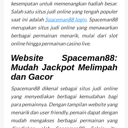
kesempatan untuk memenangkan hadiah besar.
Salah satu situs judi online yang tengah populer
saat ini adalah
Spaceman88 login
. Spaceman88
merupakan situs judi online yang menawarkan
berbagai permainan menarik, mulai dari slot
online hingga permainan casino live.
Website Spaceman88:
Mudah Jackpot Melimpah
dan Gacor
Spaceman88 dikenal sebagai situs judi online
yang menyediakan berbagai kemudahan bagi
para pemainnya. Dengan tampilan website yang
menarik dan user friendly, pemain dapat dengan
mudah mengakses berbagai permainan yang