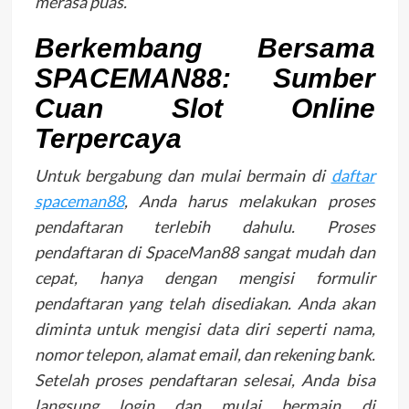
merasa puas.
Berkembang Bersama
SPACEMAN88: Sumber
Cuan Slot Online
Terpercaya
Untuk bergabung dan mulai bermain di
daftar
spaceman88
, Anda harus melakukan proses
pendaftaran terlebih dahulu. Proses
pendaftaran di SpaceMan88 sangat mudah dan
cepat, hanya dengan mengisi formulir
pendaftaran yang telah disediakan. Anda akan
diminta untuk mengisi data diri seperti nama,
nomor telepon, alamat email, dan rekening bank.
Setelah proses pendaftaran selesai, Anda bisa
langsung login dan mulai bermain di