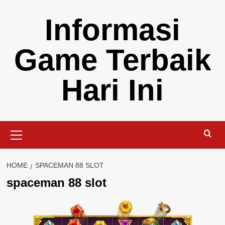
Skip
Informasi
to
content
Game Terbaik
Hari Ini
Primary
Menu
HOME
SPACEMAN 88 SLOT
spaceman 88 slot