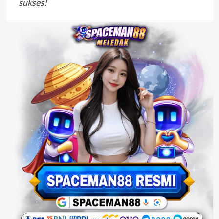
sukses!