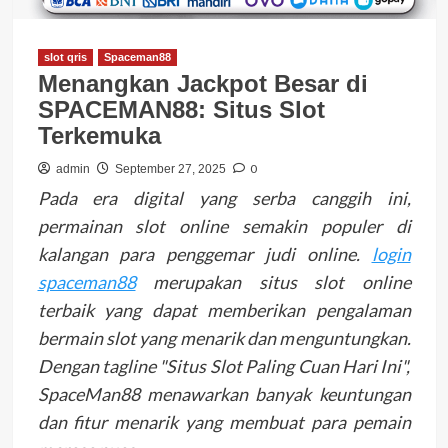
slot qris
Spaceman88
Menangkan Jackpot Besar di
SPACEMAN88: Situs Slot
Terkemuka
0
admin
September 27, 2025
Pada era digital yang serba canggih ini,
permainan slot online semakin populer di
kalangan para penggemar judi online.
login
spaceman88
merupakan situs slot online
terbaik yang dapat memberikan pengalaman
bermain slot yang menarik dan menguntungkan.
Dengan tagline "Situs Slot Paling Cuan Hari Ini",
SpaceMan88 menawarkan banyak keuntungan
dan fitur menarik yang membuat para pemain