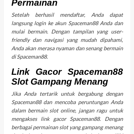
Permainan
Setelah berhasil mendaftar, Anda dapat
langsung login ke akun Spaceman88 Anda dan
mulai bermain. Dengan tampilan yang user-
friendly dan navigasi yang mudah dipahami,
Anda akan merasa nyaman dan senang bermain
di Spaceman88.
Link Gacor Spaceman88
Slot Gampang Menang
Jika Anda tertarik untuk bergabung dengan
Spaceman88 dan mencoba peruntungan Anda
dalam bermain slot online, jangan ragu untuk
mengakses link gacor Spaceman88. Dengan
berbagai permainan slot yang gampang menang