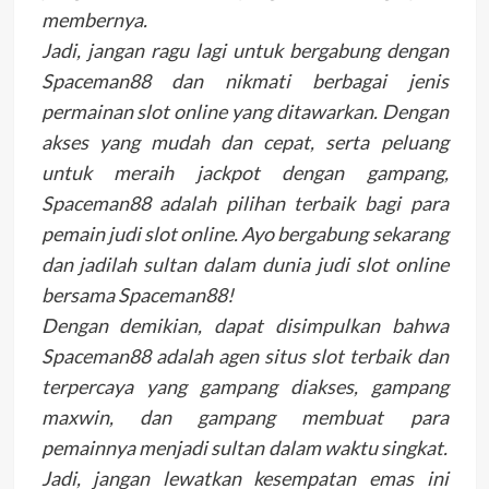
membernya.
Jadi, jangan ragu lagi untuk bergabung dengan
Spaceman88 dan nikmati berbagai jenis
permainan slot online yang ditawarkan. Dengan
akses yang mudah dan cepat, serta peluang
untuk meraih jackpot dengan gampang,
Spaceman88 adalah pilihan terbaik bagi para
pemain judi slot online. Ayo bergabung sekarang
dan jadilah sultan dalam dunia judi slot online
bersama Spaceman88!
Dengan demikian, dapat disimpulkan bahwa
Spaceman88 adalah agen situs slot terbaik dan
terpercaya yang gampang diakses, gampang
maxwin, dan gampang membuat para
pemainnya menjadi sultan dalam waktu singkat.
Jadi, jangan lewatkan kesempatan emas ini