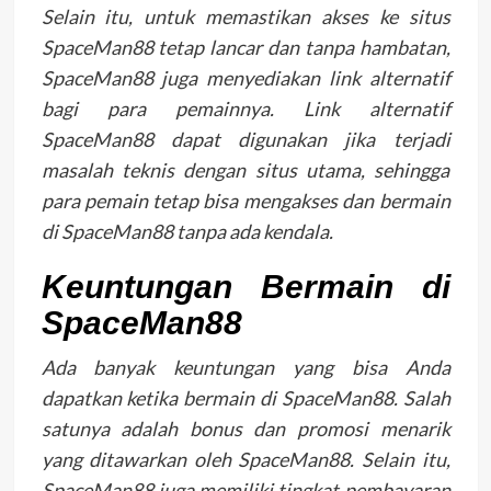
Selain itu, untuk memastikan akses ke situs
SpaceMan88 tetap lancar dan tanpa hambatan,
SpaceMan88 juga menyediakan link alternatif
bagi para pemainnya. Link alternatif
SpaceMan88 dapat digunakan jika terjadi
masalah teknis dengan situs utama, sehingga
para pemain tetap bisa mengakses dan bermain
di SpaceMan88 tanpa ada kendala.
Keuntungan Bermain di
SpaceMan88
Ada banyak keuntungan yang bisa Anda
dapatkan ketika bermain di SpaceMan88. Salah
satunya adalah bonus dan promosi menarik
yang ditawarkan oleh SpaceMan88. Selain itu,
SpaceMan88 juga memiliki tingkat pembayaran