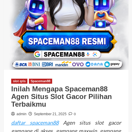
slot qris
Spaceman88
Inilah Mengapa Spaceman88
Agen Situs Slot Gacor Pilihan
Terbaikmu
0
admin
September 21, 2025
daftar spaceman88
Agen situs slot gacor
gampang di akses, gampang maxwin, gampang