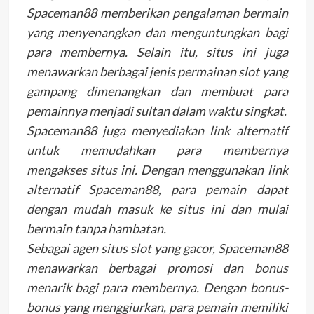
Spaceman88 memberikan pengalaman bermain
yang menyenangkan dan menguntungkan bagi
para membernya. Selain itu, situs ini juga
menawarkan berbagai jenis permainan slot yang
gampang dimenangkan dan membuat para
pemainnya menjadi sultan dalam waktu singkat.
Spaceman88 juga menyediakan link alternatif
untuk memudahkan para membernya
mengakses situs ini. Dengan menggunakan link
alternatif Spaceman88, para pemain dapat
dengan mudah masuk ke situs ini dan mulai
bermain tanpa hambatan.
Sebagai agen situs slot yang gacor, Spaceman88
menawarkan berbagai promosi dan bonus
menarik bagi para membernya. Dengan bonus-
bonus yang menggiurkan, para pemain memiliki