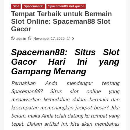
Slot
Spaceman88
Spaceman88 slot gacor
Tempat Terbaik untuk Bermain
Slot Online: Spaceman88 Slot
Gacor
0
admin
November 17, 2025
Spaceman88: Situs Slot
Gacor Hari Ini yang
Gampang Menang
Pernahkah Anda mendengar tentang
Spaceman88? Situs slot online yang
menawarkan kemudahan dalam bermain dan
kesempatan memenangkan jackpot besar? Jika
belum, maka Anda telah datang ke tempat yang
tepat. Dalam artikel ini, kita akan membahas