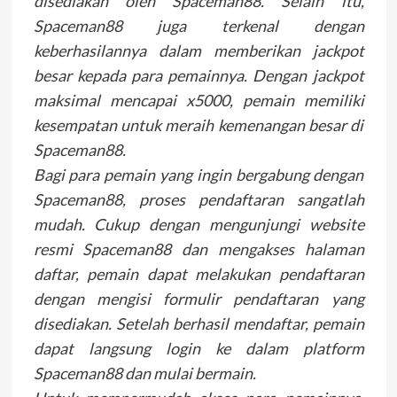
disediakan oleh Spaceman88. Selain itu,
Spaceman88 juga terkenal dengan
keberhasilannya dalam memberikan jackpot
besar kepada para pemainnya. Dengan jackpot
maksimal mencapai x5000, pemain memiliki
kesempatan untuk meraih kemenangan besar di
Spaceman88.
Bagi para pemain yang ingin bergabung dengan
Spaceman88, proses pendaftaran sangatlah
mudah. Cukup dengan mengunjungi website
resmi Spaceman88 dan mengakses halaman
daftar, pemain dapat melakukan pendaftaran
dengan mengisi formulir pendaftaran yang
disediakan. Setelah berhasil mendaftar, pemain
dapat langsung login ke dalam platform
Spaceman88 dan mulai bermain.