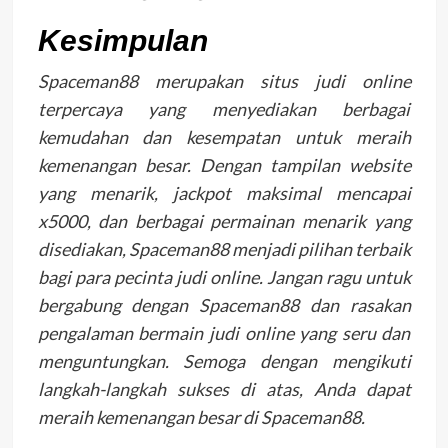
Kesimpulan
Spaceman88 merupakan situs judi online
terpercaya yang menyediakan berbagai
kemudahan dan kesempatan untuk meraih
kemenangan besar. Dengan tampilan website
yang menarik, jackpot maksimal mencapai
x5000, dan berbagai permainan menarik yang
disediakan, Spaceman88 menjadi pilihan terbaik
bagi para pecinta judi online. Jangan ragu untuk
bergabung dengan Spaceman88 dan rasakan
pengalaman bermain judi online yang seru dan
menguntungkan. Semoga dengan mengikuti
langkah-langkah sukses di atas, Anda dapat
meraih kemenangan besar di Spaceman88.