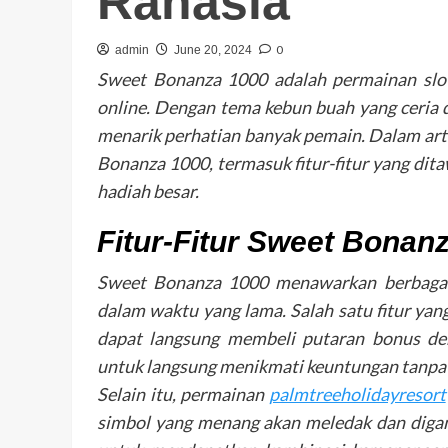
Rahasia
0
admin
June 20, 2024
Sweet Bonanza 1000 adalah permainan slot 
online. Dengan tema kebun buah yang ceria d
menarik perhatian banyak pemain. Dalam arti
Bonanza 1000, termasuk fitur-fitur yang di
hadiah besar.
Fitur-Fitur Sweet Bonan
Sweet Bonanza 1000 menawarkan berbagai
dalam waktu yang lama. Salah satu fitur yang
dapat langsung membeli putaran bonus de
untuk langsung menikmati keuntungan tanpa
Selain itu, permainan
palmtreeholidayresort
simbol yang menang akan meledak dan digan