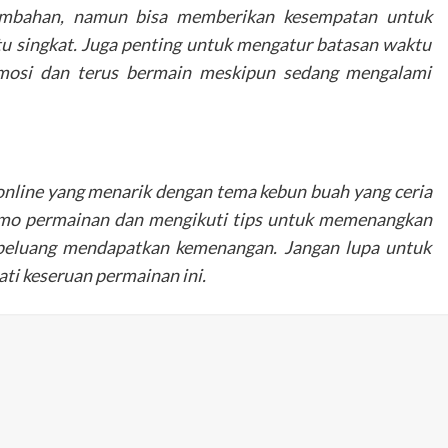
ambahan, namun bisa memberikan kesempatan untuk
 singkat. Juga penting untuk mengatur batasan waktu
mosi dan terus bermain meskipun sedang mengalami
nline yang menarik dengan tema kebun buah yang ceria
demo permainan dan mengikuti tips untuk memenangkan
 peluang mendapatkan kemenangan. Jangan lupa untuk
i keseruan permainan ini.