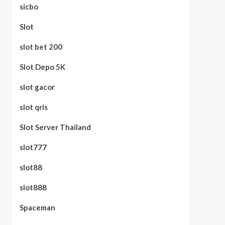
sicbo
Slot
slot bet 200
Slot Depo 5K
slot gacor
slot qris
Slot Server Thailand
slot777
slot88
slot888
Spaceman