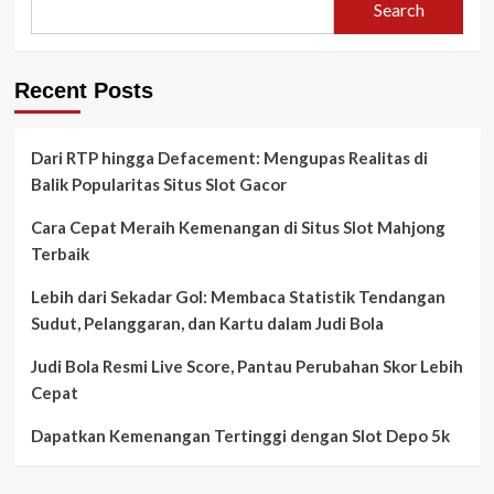
Search
Recent Posts
Dari RTP hingga Defacement: Mengupas Realitas di
Balik Popularitas Situs Slot Gacor
Cara Cepat Meraih Kemenangan di Situs Slot Mahjong
Terbaik
Lebih dari Sekadar Gol: Membaca Statistik Tendangan
Sudut, Pelanggaran, dan Kartu dalam Judi Bola
Judi Bola Resmi Live Score, Pantau Perubahan Skor Lebih
Cepat
Dapatkan Kemenangan Tertinggi dengan Slot Depo 5k