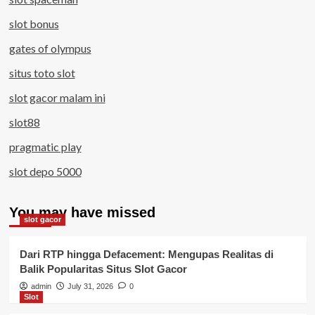
slot bonus
gates of olympus
situs toto slot
slot gacor malam ini
slot88
pragmatic play
slot depo 5000
You may have missed
slot gacor
Dari RTP hingga Defacement: Mengupas Realitas di
Balik Popularitas Situs Slot Gacor
admin
July 31, 2026
0
Slot