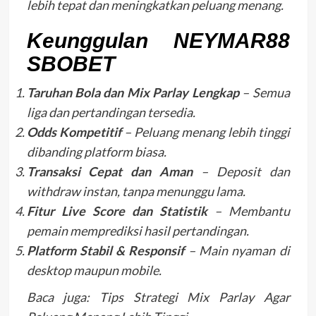
lebih tepat dan meningkatkan peluang menang.
Keunggulan NEYMAR88
SBOBET
Taruhan Bola dan Mix Parlay Lengkap
– Semua
liga dan pertandingan tersedia.
Odds Kompetitif
– Peluang menang lebih tinggi
dibanding platform biasa.
Transaksi Cepat dan Aman
– Deposit dan
withdraw instan, tanpa menunggu lama.
Fitur Live Score dan Statistik
– Membantu
pemain memprediksi hasil pertandingan.
Platform Stabil & Responsif
– Main nyaman di
desktop maupun mobile.
Baca juga: Tips Strategi Mix Parlay Agar