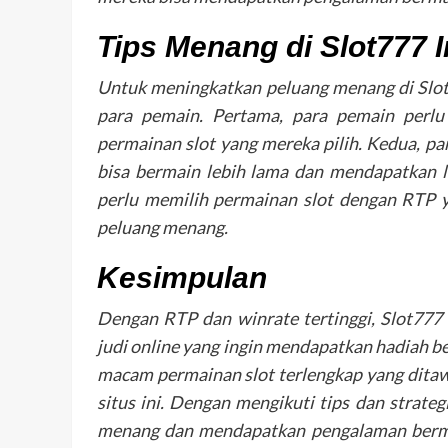
Tips Menang di Slot777 
Untuk meningkatkan peluang menang di Slot77
para pemain. Pertama, para pemain perlu
permainan slot yang mereka pilih. Kedua, pa
bisa bermain lebih lama dan mendapatkan l
perlu memilih permainan slot dengan RTP y
peluang menang.
Kesimpulan
Dengan RTP dan winrate tertinggi, Slot777 
judi online yang ingin mendapatkan hadiah b
macam permainan slot terlengkap yang ditaw
situs ini. Dengan mengikuti tips dan strate
menang dan mendapatkan pengalaman bermai