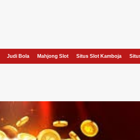
Judi Bola
Mahjong Slot
Situs Slot Kamboja
Situ