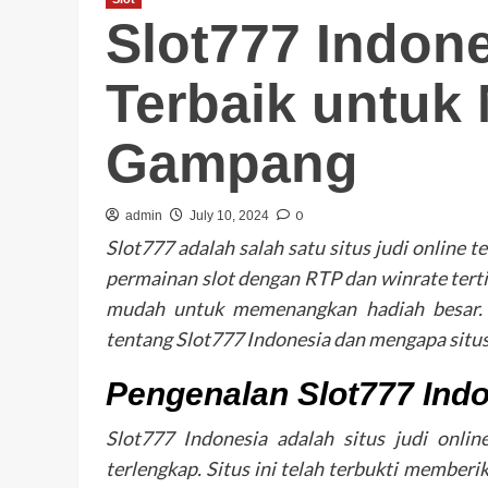
Slot777 Indon
Terbaik untuk
Gampang
0
admin
July 10, 2024
Slot777 adalah salah satu situs judi online
permainan slot dengan RTP dan winrate tert
mudah untuk memenangkan hadiah besar. D
tentang Slot777 Indonesia dan mengapa situs 
Pengenalan Slot777 Ind
Slot777 Indonesia adalah situs judi onl
terlengkap. Situs ini telah terbukti memberi