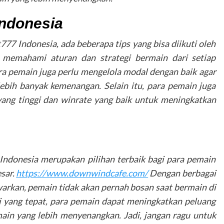
Indonesia
7 Indonesia, ada beberapa tips yang bisa diikuti oleh
 memahami aturan dan strategi bermain dari setiap
ra pemain juga perlu mengelola modal dengan baik agar
ebih banyak kemenangan. Selain itu, para pemain juga
ang tinggi dan winrate yang baik untuk meningkatkan
Indonesia merupakan pilihan terbaik bagi para pemain
esar.
https://www.downwindcafe.com/
Dengan berbagai
arkan, pemain tidak akan pernah bosan saat bermain di
gi yang tepat, para pemain dapat meningkatkan peluang
n yang lebih menyenangkan. Jadi, jangan ragu untuk