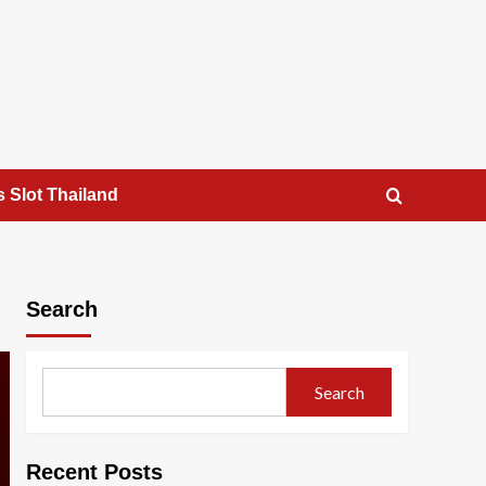
s Slot Thailand
Search
Search
Recent Posts