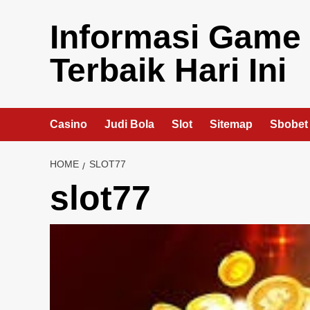
Skip
to
Informasi Game
content
Terbaik Hari Ini
Casino
Judi Bola
Slot
Sitemap
Sbobet
HOME
SLOT77
slot77