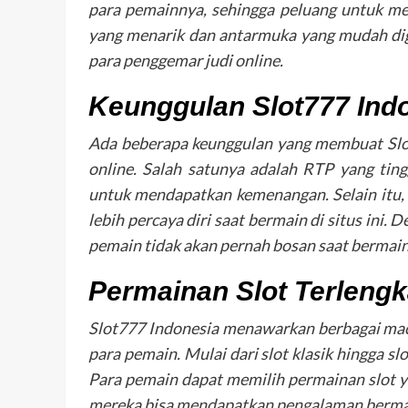
para pemainnya, sehingga peluang untuk me
yang menarik dan antarmuka yang mudah dig
para penggemar judi online.
Keunggulan Slot777 Ind
Ada beberapa keunggulan yang membuat Slot
online. Salah satunya adalah RTP yang tin
untuk mendapatkan kemenangan. Selain itu,
lebih percaya diri saat bermain di situs ini
pemain tidak akan pernah bosan saat bermain
Permainan Slot Terleng
Slot777 Indonesia menawarkan berbagai maca
para pemain. Mulai dari slot klasik hingga slo
Para pemain dapat memilih permainan slot y
mereka bisa mendapatkan pengalaman berma