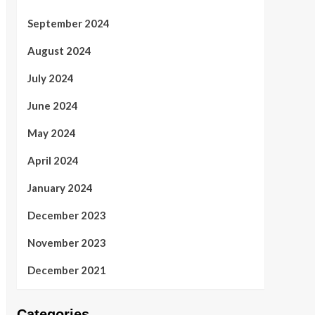
September 2024
August 2024
July 2024
June 2024
May 2024
April 2024
January 2024
December 2023
November 2023
December 2021
Categories