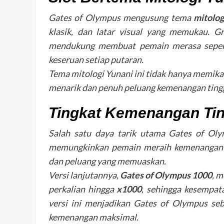
Gates of Olympus mengusung tema
mitolog
klasik, dan latar visual yang memukau. Gr
mendukung membuat pemain merasa seper
keseruan setiap putaran.
Tema mitologi Yunani ini tidak hanya memika
menarik dan penuh peluang kemenangan tingg
Tingkat Kemenangan Tin
Salah satu daya tarik utama Gates of Ol
memungkinkan pemain meraih kemenangan b
dan peluang yang memuaskan.
Versi lanjutannya,
Gates of Olympus 1000
, 
perkalian hingga
x1000
, sehingga kesempata
versi ini menjadikan Gates of Olympus seb
kemenangan maksimal.