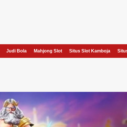
Judi Bola
Mahjong Slot
Situs Slot Kamboja
Situ