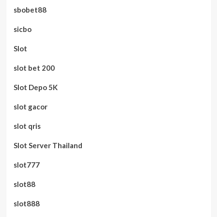
sbobet88
sicbo
Slot
slot bet 200
Slot Depo 5K
slot gacor
slot qris
Slot Server Thailand
slot777
slot88
slot888