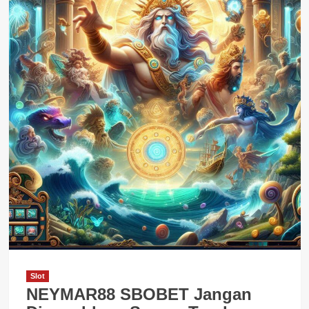
Slot
NEYMAR88 SBOBET Jangan