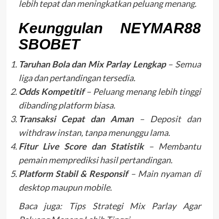
lebih tepat dan meningkatkan peluang menang.
Keunggulan NEYMAR88
SBOBET
Taruhan Bola dan Mix Parlay Lengkap
– Semua
liga dan pertandingan tersedia.
Odds Kompetitif
– Peluang menang lebih tinggi
dibanding platform biasa.
Transaksi Cepat dan Aman
– Deposit dan
withdraw instan, tanpa menunggu lama.
Fitur Live Score dan Statistik
– Membantu
pemain memprediksi hasil pertandingan.
Platform Stabil & Responsif
– Main nyaman di
desktop maupun mobile.
Baca juga: Tips Strategi Mix Parlay Agar