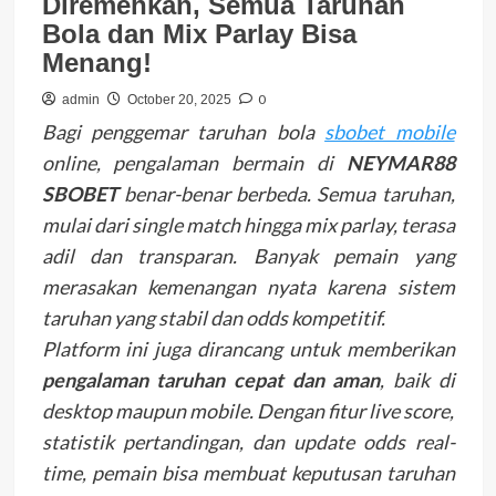
Diremehkan, Semua Taruhan
Bola dan Mix Parlay Bisa
Menang!
0
admin
October 20, 2025
Bagi penggemar taruhan bola
sbobet mobile
online, pengalaman bermain di
NEYMAR88
SBOBET
benar-benar berbeda. Semua taruhan,
mulai dari single match hingga mix parlay, terasa
adil dan transparan. Banyak pemain yang
merasakan kemenangan nyata karena sistem
taruhan yang stabil dan odds kompetitif.
Platform ini juga dirancang untuk memberikan
pengalaman taruhan cepat dan aman
, baik di
desktop maupun mobile. Dengan fitur live score,
statistik pertandingan, dan update odds real-
time, pemain bisa membuat keputusan taruhan