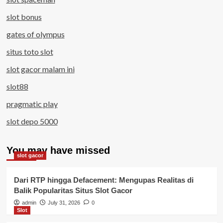
slot bonus
gates of olympus
situs toto slot
slot gacor malam ini
slot88
pragmatic play
slot depo 5000
You may have missed
slot gacor
Dari RTP hingga Defacement: Mengupas Realitas di
Balik Popularitas Situs Slot Gacor
admin
July 31, 2026
0
Slot