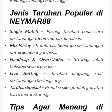
Peluang Menang Lebih Tinggi
Jenis Taruhan Populer di
NEYMAR88
Single Match
– Pasang taruhan pada satu
pertandingan, lebih mudah dianalisis.
Mix Parlay
– Kombinasi beberapa pertandingan
untuk kemenangan besar.
Handicap & Over/Under
– Strategi lebih
fleksibel sesuai prediksi.
Live Betting
– Taruhan langsung saat
pertandingan berlangsung.
Taruhan Spesial
– Prediksi skor, jumlah gol, atau
kartu merah/kuning.
Tips Agar Menang di